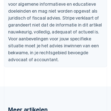
België
voor algemene informatieve en educatieve
Nederlands
Français
Deutsch
English
Brazilië
doeleinden en mag niet worden opgevat als
Português
English
juridisch of fiscaal advies. Stripe verklaart of
Bulgarije
garandeert niet dat de informatie in dit artikel
English
Canada
nauwkeurig, volledig, adequaat of actueel is.
English
Français
Voor aanbevelingen voor jouw specifieke
Cyprus
situatie moet je het advies inwinnen van een
English
Denemarken
bekwame, in je rechtsgebied bevoegde
English
advocaat of accountant.
Duitsland
Deutsch
English
Estland
English
Finland
English
Svenska
Frankrijk
Français
English
Gibraltar
English
Meer artikelen