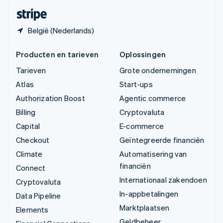
Deutsch
Français
Italiano
English
België (Nederlands)
Producten en tarieven
Oplossingen
Tarieven
Grote ondernemingen
Atlas
Start-ups
Authorization Boost
Agentic commerce
Billing
Cryptovaluta
Capital
E-commerce
Checkout
Geïntegreerde financiën
Climate
Automatisering van
financiën
Connect
Internationaal zakendoen
Cryptovaluta
In-appbetalingen
Data Pipeline
Marktplaatsen
Elements
Geldbeheer