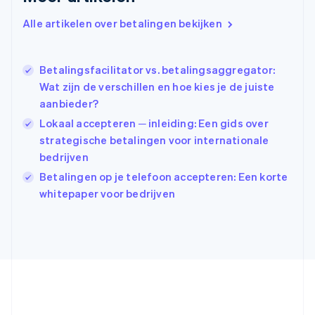
Griekenland
English
Alle artikelen over betalingen bekijken
Hongarije
English
Hongkong SAR, China
Betalingsfacilitator vs. betalingsaggregator:
English
简体中文
Ierland
Wat zijn de verschillen en hoe kies je de juiste
English
aanbieder?
India
Lokaal accepteren ─ inleiding: Een gids over
English
strategische betalingen voor internationale
Italië
Italiano
English
bedrijven
Japan
Betalingen op je telefoon accepteren: Een korte
日本語
English
whitepaper voor bedrijven
Kroatië
English
Italiano
Letland
English
Liechtenstein
Deutsch
English
Litouwen
English
Luxemburg