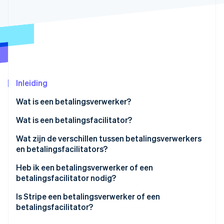
Oprichting van een start-up
Climate
Ecosysteem
CO₂-verwijdering
Partners
Identity
Stripe App Marketplace
Online identiteitsverificatie
Inleiding
Wat is een betalingsverwerker?
Stripe Sessions 2026
Wat is een betalingsfacilitator?
Ontdek hoe Stripe de economische infrastructuu
Nu bekijken
Wat zijn de verschillen tussen betalingsverwerkers
en betalingsfacilitators?
Heb ik een betalingsverwerker of een
betalingsfacilitator nodig?
Is Stripe een betalingsverwerker of een
betalingsfacilitator?