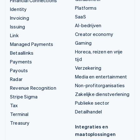
Financial Connections
Platforms
Identity
SaaS
Invoicing
AI-bedrijven
Issuing
Creator economy
Link
Gaming
Managed Payments
Horeca, reizen en vrije
Betaallinks
tijd
Payments
Verzekering
Payouts
Media en entertainment
Radar
Non-profitorganisaties
Revenue Recognition
Zakelijke dienstverlening
Stripe Sigma
Publieke sector
Tax
Detailhandel
Terminal
Treasury
Integraties en
maatoplossingen