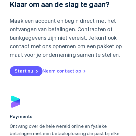
Klaar om aan de slag te gaan?
Français
Deutsch
English
Maleisië
English
简体中文
Maak een account en begin direct met het
Malta
ontvangen van betalingen. Contracten of
English
Mexico
bankgegevens zijn niet vereist. Je kunt ook
Español
English
contact met ons opnemen om een pakket op
Nederland
maat voor je onderneming samen te stellen.
Nederlands
English
Nieuw-Zeeland
English
Start nu
Neem contact op
Noorwegen
English
Oostenrijk
Deutsch
English
Polen
English
Portugal
Português
English
Payments
Roemenië
Ontvang over de hele wereld online en fysieke
English
betalingen met een betaaloplossing die past bij elke
Singapore