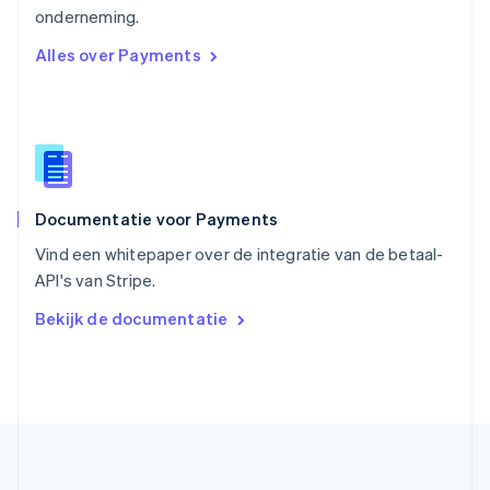
English
简体中文
onderneming.
Slovenië
Alles over Payments
English
Italiano
Slowakije
English
Spanje
Español
English
Thailand
ไทย
English
Documentatie voor Payments
Tsjechië
English
Vind een whitepaper over de integratie van de betaal-
Vasteland van China
API's van Stripe.
简体中文
English
Verenigd Koninkrijk
Bekijk de documentatie
English
Verenigde Arabische Emiraten
English
Verenigde Staten
English
Español
简体中文
Zweden
Svenska
English
Zwitserland