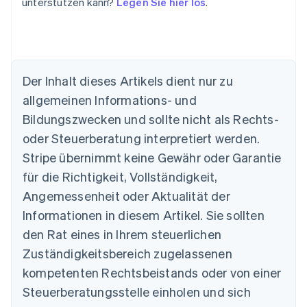
unterstützen kann?
Legen Sie hier los
.
Der Inhalt dieses Artikels dient nur zu
allgemeinen Informations- und
Bildungszwecken und sollte nicht als Rechts-
oder Steuerberatung interpretiert werden.
Australien
English
Stripe übernimmt keine Gewähr oder Garantie
Belgien
für die Richtigkeit, Vollständigkeit,
Nederlands
Français
Deutsch
English
Brasilien
Angemessenheit oder Aktualität der
Português
English
Informationen in diesem Artikel. Sie sollten
Bulgarien
den Rat eines in Ihrem steuerlichen
English
Dänemark
Zuständigkeitsbereich zugelassenen
English
kompetenten Rechtsbeistands oder von einer
Deutschland
Steuerberatungsstelle einholen und sich
Deutsch
English
Estland