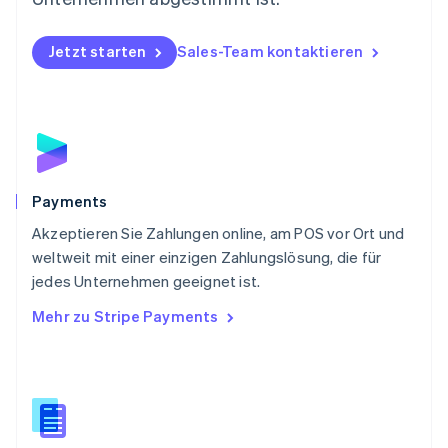
Deutsch
English
Polen
Jetzt starten
Sales-Team kontaktieren
English
Portugal
Português
English
Rumänien
English
Schweden
Svenska
English
Schweiz
Payments
Deutsch
Français
Italiano
English
Akzeptieren Sie Zahlungen online, am POS vor Ort und
Singapur
English
简体中文
weltweit mit einer einzigen Zahlungslösung, die für
Slowakei
jedes Unternehmen geeignet ist.
English
Mehr zu Stripe Payments
Slowenien
English
Italiano
Sonderverwaltungsregion Hongkong,
China
English
简体中文
Spanien
Español
English