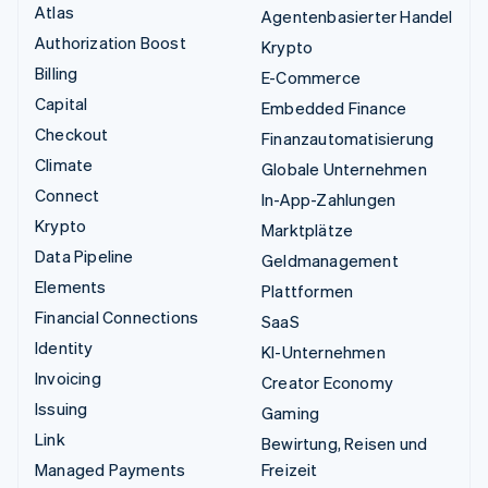
Atlas
Agentenbasierter Handel
Authorization Boost
Krypto
Billing
E-Commerce
Capital
Embedded Finance
Checkout
Finanzautomatisierung
Climate
Globale Unternehmen
Connect
In-App-Zahlungen
Krypto
Marktplätze
Data Pipeline
Geldmanagement
Elements
Plattformen
Financial Connections
SaaS
Identity
KI-Unternehmen
Invoicing
Creator Economy
Issuing
Gaming
Link
Bewirtung, Reisen und
Managed Payments
Freizeit