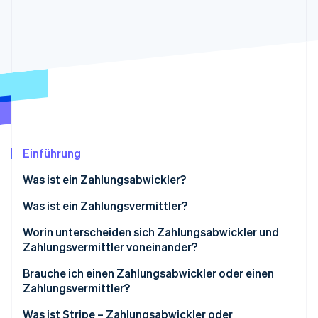
Betrugsprävention
Ecosystem
Atlas
Start-up-Gründung
Partner
Stripe App-Marktplatz
Climate
CO₂-Entnahme
Identity
Online-Identitätsprüfung
Einführung
Was ist ein Zahlungsabwickler?
Stripe-Sessions 2026
Erfahren Sie, wie Stripe Lösungen für die Wirts
Was ist ein Zahlungsvermittler?
Jetzt ansehen
Worin unterscheiden sich Zahlungsabwickler und
Zahlungsvermittler voneinander?
Brauche ich einen Zahlungsabwickler oder einen
Zahlungsvermittler?
Was ist Stripe – Zahlungsabwickler oder