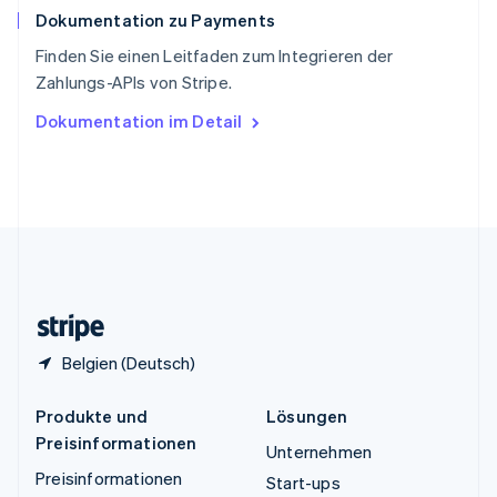
Dokumentation zu Payments
Thailand
ไทย
English
Finden Sie einen Leitfaden zum Integrieren der
Tschechische Republik
Zahlungs-APIs von Stripe.
English
Ungarn
Dokumentation im Detail
English
Vereinigte Arabische Emirate
English
Vereinigte Staaten
English
Español
简体中文
Vereinigtes Königreich
English
Zypern
English
Belgien (Deutsch)
Produkte und
Lösungen
Preisinformationen
Unternehmen
Preisinformationen
Start-ups