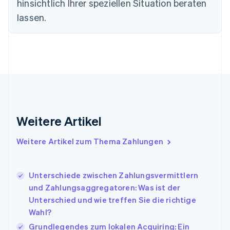
hinsichtlich Ihrer speziellen Situation beraten
English
lassen.
Festlandchina
简体中文
English
Finnland
English
Svenska
Frankreich
Français
English
Gibraltar
English
Griechenland
English
Weitere Artikel
Indien
English
Weitere Artikel zum Thema Zahlungen
Irland
English
Italien
Unterschiede zwischen Zahlungsvermittlern
Italiano
English
Japan
und Zahlungsaggregatoren: Was ist der
日本語
English
Unterschied und wie treffen Sie die richtige
Kanada
Wahl?
English
Français
Grundlegendes zum lokalen Acquiring: Ein
Kroatien