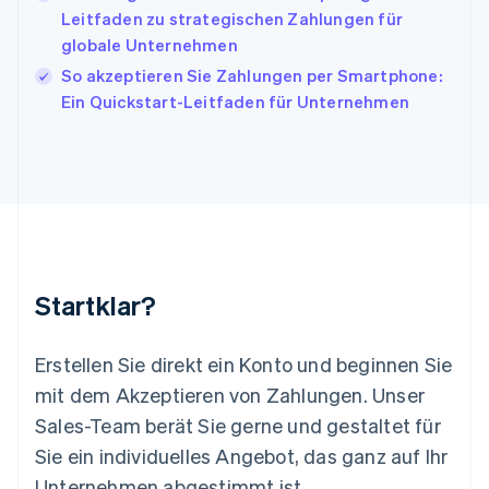
English
Italiano
Leitfaden zu strategischen Zahlungen für
Lettland
globale Unternehmen
English
So akzeptieren Sie Zahlungen per Smartphone:
Liechtenstein
Ein Quickstart-Leitfaden für Unternehmen
Deutsch
English
Litauen
English
Luxemburg
Français
Deutsch
English
Malaysia
English
简体中文
Malta
English
Startklar?
Mexiko
Español
English
Neuseeland
Erstellen Sie direkt ein Konto und beginnen Sie
English
mit dem Akzeptieren von Zahlungen. Unser
Niederlande
Nederlands
English
Sales-Team berät Sie gerne und gestaltet für
Norwegen
Sie ein individuelles Angebot, das ganz auf Ihr
English
Österreich
Unternehmen abgestimmt ist.