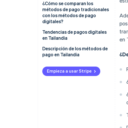
est
Métodos de pago tradicionales
¿Cómo se comparan los
métodos de pago tradicionales
Métodos de pago digitales
Ade
con los métodos de pago
digitales?
pos
tra
Facilidad de uso
Tendencias de pagos digitales
en Tailandia
en 
Velocidad de las transacciones
Proyectos del gobierno
Descripción de los métodos de
Seguridad y protección
¿De
tailandés para promover los
pago en Tailandia
pagos digitales
Costes y comisiones
Soluciones de pago digital que
Empieza a usar Stripe
Oportunidades de expansión de
ofrecen el sector privado y las
mercado
empresas fintech