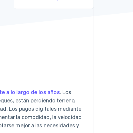
Stripe Sessions 2026
Descubre cómo Stripe
está construyendo la
infraestructura
económica para la IA.
Ver ahora
 a lo largo de los años
. Los
eques, están perdiendo terreno,
dad. Los pagos digitales mediante
entar la comodidad, la velocidad
ptarse mejor a las necesidades y