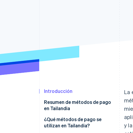
Authorization Boost
Data Pipeline
Optimizaciones de aceptación
Sincronización de d
Link
Proceso de compra acelerado
Financial Connections
Datos de ctas. financieras
vinculadas
Introducción
La 
mét
Resumen de métodos de pago
en Tailandia
mie
apl
¿Qué métodos de pago se
y l
utilizan en Tailandia?