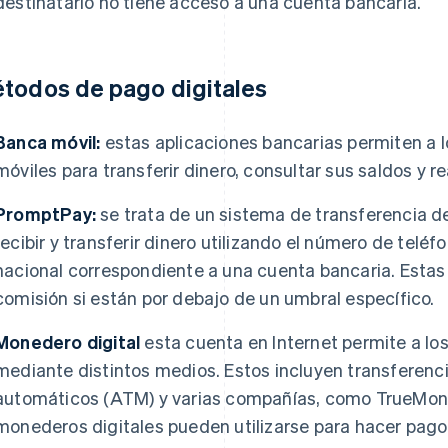
destinatario no tiene acceso a una cuenta bancaria.
todos de pago digitales
Banca móvil:
estas aplicaciones bancarias permiten a lo
móviles para transferir dinero, consultar sus saldos y r
PromptPay:
se trata de un sistema de transferencia de
recibir y transferir dinero utilizando el número de telé
nacional correspondiente a una cuenta bancaria. Estas
comisión si están por debajo de un umbral específico.
Monedero digital
esta cuenta en Internet permite a lo
mediante distintos medios. Estos incluyen transferenci
automáticos (ATM) y varias compañías, como TrueMone
monederos digitales pueden utilizarse para hacer pagos 