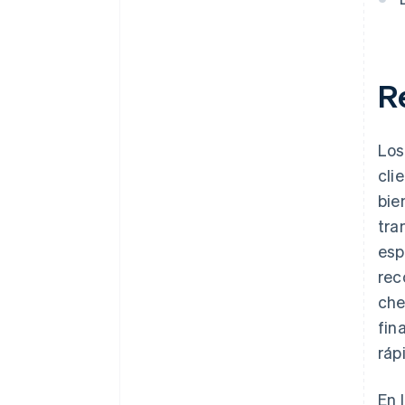
R
Los
cli
bie
tra
esp
rec
che
fin
ráp
En 