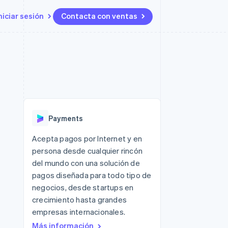
niciar sesión
Contacta con ventas
Recursos
Ecosystem
Contacto
 marketplaces
Más
Integraciones de aplicaciones
Socios
Contacta con ventas
Product roadmap
ento
Muestras de código
Stripe App Marketplace
Conviértete en socio
Descubre lo que viene
ataformas
Blog de desarrolladores
 platforms
Estado de la API
Radar
ncieros
Prevención de fraude
Payments
Atlas
s y virtuales
Constitución de una startup
ro
Acepta pagos por Internet y en
es
persona desde cualquier rincón
Climate
Eliminación de dióxido de
del mundo con una solución de
carbono
pagos diseñada para todo tipo de
Identity
negocios, desde startups en
Verificación de identidad en
crecimiento hasta grandes
línea
empresas internacionales.
Más información