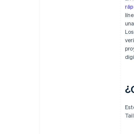
ráp
lín
una
Los
ver
pro
dig
¿
Est
Tai