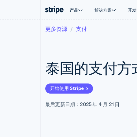
产品
解决方案
开发
更多资源
支付
按企业阶段
文档
学习
按应用场
支持
支付
营收
大型企业
Stripe 文档
博客
智能体
获取支
Payments
Billing
初创企业
API 参考文档
客户案例
加密货
托管支
在线支付
经常性收入
库与 SDK
指南
电子商
专业服
Managed Payments
Metronome
Stripe Apps
泰国的支付方
嵌入式
备案商家解决方案
按用量计费
财务自
Payment links
Subscriptions
全球化
无代码支付
订阅管理
应用内
Checkout
Invoicing
交易市
预构建支付界面
一次性或定期账单
开始使用 Stripe
资金管
Elements
Tax
平台
灵活的 UI 组件
销售税和增值税自动
SaaS
支付方式
Revenue Recogniti
最后更新日期：2025 年 4 月 21 日
支持 125 种以上
会计自动化
Terminal
Stripe Sigma
线下支付
自定义报告
Authorization Boost
Data Pipeline
支付成功率优化
数据同步
Link