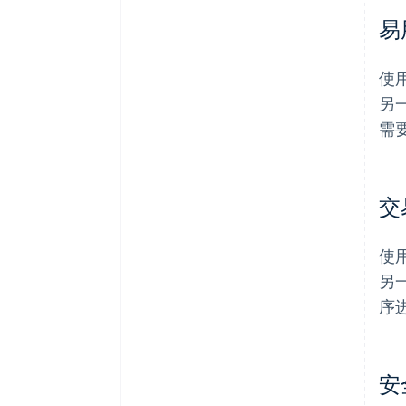
易
使
另
需
交
使
另
序
安