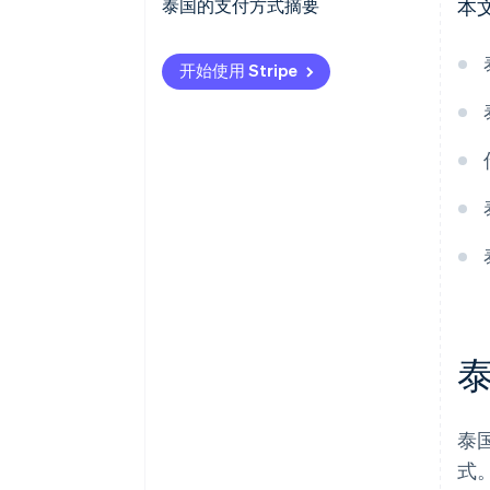
交易速度
泰国政府推广数字支付的项目
泰国的支付方式摘要
本
安全保障
私营部门和金融科技公司提供的
开始使用 Stripe
数字支付解决方案
成本和费用
市场拓展机会
泰
式