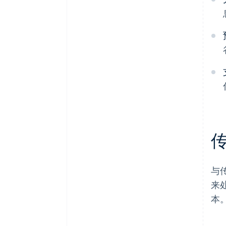
与
来
本