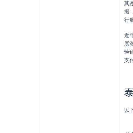
其
据
行
近
展
验
支
以