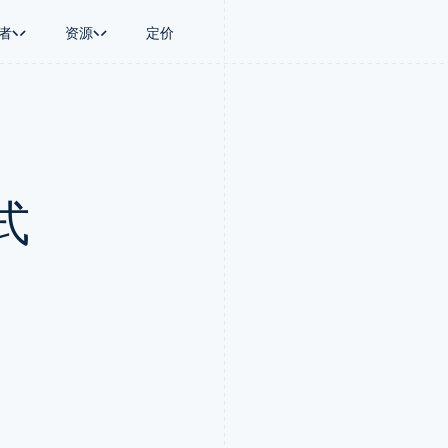
者
资源
定价
景
指南
按行业
公司
资金管理
平台和交易市
商务
持
接受线上付款
AI 企业
产品路线图
Treasury
Connect
币
持方案
实施预置结账流程
创作者经济
Sessions 年度大会
企业财务
平台支付
务
务
构建平台或交易市场
游戏
招聘
Global Payouts
Capital 平台
式
金融
管理订阅
酒店、旅游与休闲
资讯中心
向第三方打款
客户融资
动化
提供按用量计费
保险
Stripe Press
Capital
Treasury 平
企业
发行稳定币支持的支付卡
媒体与娱乐
企业融资
嵌入式金融服
支付
通过智能体配置和管理服务
非营利组织
Crypto
Issuing
场
专业服务
钱包、稳定币发行和发卡基础设
实体卡和虚拟
理
公共部门
施
零售
化
Crypto Onramp
on
可嵌入的加密货币购买