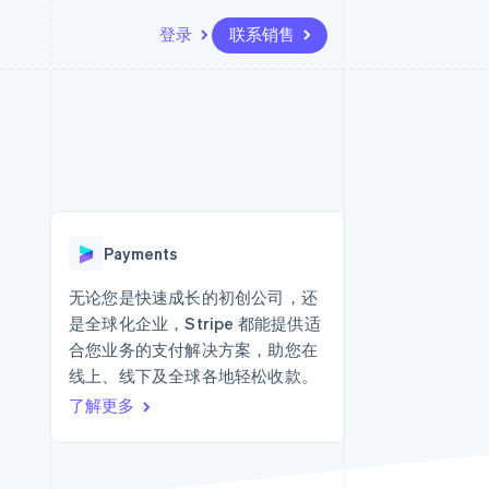
登录
联系销售
资源
生态系统
联系
场
更多
应用集成
合作伙伴
联系销售
Product roadmap
代码示例
Stripe App Marketplace
成为合作伙伴
了解未来规划
开发者博客
版
API 状态
Radar
欺诈防范
台版
Payments
务
Atlas
初创企业注册
无论您是快速成长的初创公司，还
卡
是全球化企业，Stripe 都能提供适
Climate
碳移除
合您业务的支付解决方案，助您在
线上、线下及全球各地轻松收款。
Identity
在线身份验证
了解更多