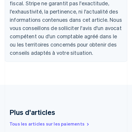
fiscal. Stripe ne garantit pas l'exactitude,
Nederlands
Français
Deutsch
English
l'exhaustivité, la pertinence, ni l'actualité des
Brésil
Português
English
informations contenues dans cet article. Nous
Bulgarie
vous conseillons de solliciter l'avis d'un avocat
English
Canada
compétent ou d'un comptable agréé dans le
English
Français
ou les territoires concernés pour obtenir des
Chine continentale
conseils adaptés à votre situation.
简体中文
English
Chypre
English
Croatie
English
Italiano
Danemark
English
Émirats arabes unis
English
Espagne
Plus d'articles
Español
English
Estonie
Tous les articles sur les paiements
English
États-Unis