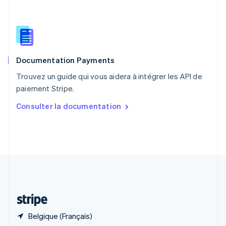
English
简体中文
République tchèque
English
Roumanie
English
Documentation Payments
Royaume-Uni
English
Trouvez un guide qui vous aidera à intégrer les API de
Singapour
paiement Stripe.
English
简体中文
Slovaquie
Consulter la documentation
English
Slovénie
English
Italiano
Suède
Svenska
English
Suisse
Deutsch
Français
Italiano
English
Thaïlande
ไทย
English
Belgique (Français)