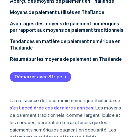
Aperçu des moyens de paiement en Thaïlande
Découvrez les prochaines évolutions
Commerce en ligne
Moyens de paiement utilisés en Thaïlande
Radar
Prévention de la fraude
Moyens de paiement traditionnels
Avantages des moyens de paiement numériques
Écosystème
Atlas
par rapport aux moyens de paiement traditionnels
Constitution de start-up
Moyens de paiement numériques
Partenaires
Facilité d’utilisation
Tendances en matière de paiement numérique en
Climate
Stripe App Marketplace
Thaïlande
Élimination du carbone
Vitesse de transaction
Identity
Projets du gouvernement thaïlandais pour
Résumé sur les moyens de paiement en Thaïlande
Sûreté et sécurité
Vérification de l'identité
promouvoir les paiements numériques
Coûts et frais
Solutions de paiement numérique proposées par le
Démarrer avec Stripe
secteur privé et les entreprises fintech
Opportunités d’expansion du marché
Stripe Sessions 2026
La croissance de l'économie numérique thaïlandaise
Découvrez comment Stripe construit l’infrastructure écono
s'est accélérée ces dernières années
. Les moyens
Regarder la vidéo
de paiement traditionnels, comme l'argent liquide et
les chèques, perdent du terrain, tandis que les
paiements numériques gagnent en popularité. Les