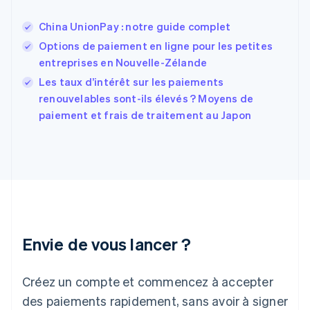
English
Español
简体中文
China UnionPay : notre guide complet
Finlande
English
Svenska
Options de paiement en ligne pour les petites
France
entreprises en Nouvelle-Zélande
Français
English
Les taux d’intérêt sur les paiements
Gibraltar
English
renouvelables sont-ils élevés ? Moyens de
Grèce
paiement et frais de traitement au Japon
English
Hongrie
English
Inde
English
Irlande
English
Italie
Italiano
English
Envie de vous lancer ?
Japon
日本語
English
Créez un compte et commencez à accepter
Lettonie
English
des paiements rapidement, sans avoir à signer
Liechtenstein