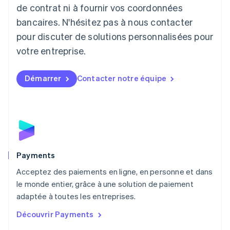
de contrat ni à fournir vos coordonnées
Deutsch
English
Lituanie
bancaires. N'hésitez pas à nous contacter
English
pour discuter de solutions personnalisées pour
Luxembourg
votre entreprise.
Français
Deutsch
English
Malaisie
English
简体中文
Démarrer
Contacter notre équipe
Malte
English
Mexique
Español
English
Norvège
English
Nouvelle-Zélande
English
Payments
Pays-Bas
Acceptez des paiements en ligne, en personne et dans
Nederlands
English
le monde entier, grâce à une solution de paiement
Pologne
English
adaptée à toutes les entreprises.
Portugal
Découvrir Payments
Português
English
R.A.S. de Hong Kong, Chine