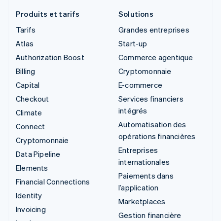
Produits et tarifs
Solutions
Tarifs
Grandes entreprises
Atlas
Start-up
Authorization Boost
Commerce agentique
Billing
Cryptomonnaie
Capital
E-commerce
Checkout
Services financiers
intégrés
Climate
Automatisation des
Connect
opérations financières
Cryptomonnaie
Entreprises
Data Pipeline
internationales
Elements
Paiements dans
Financial Connections
l’application
Identity
Marketplaces
Invoicing
Gestion financière