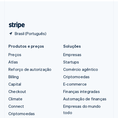
Suíça
Deutsch
Français
Italiano
English
Tailândia
ไทย
English
Brasil (Português)
Produtos e preços
Soluções
Preços
Empresas
Atlas
Startups
Reforço de autorização
Comércio agêntico
Billing
Criptomoedas
Capital
E-commerce
Checkout
Finanças integradas
Climate
Automação de finanças
Connect
Empresas do mundo
todo
Criptomoedas