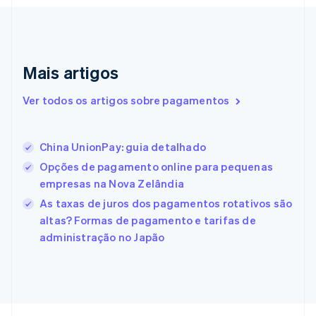
Emirados Árabes Unidos
English
Eslováquia
English
Mais artigos
Eslovênia
English
Italiano
Ver todos os artigos sobre pagamentos
Espanha
Español
English
Estados Unidos
China UnionPay: guia detalhado
English
Español
简体中文
Estônia
Opções de pagamento online para pequenas
English
empresas na Nova Zelândia
Finlândia
As taxas de juros dos pagamentos rotativos são
English
Svenska
França
altas? Formas de pagamento e tarifas de
Français
English
administração no Japão
Gibraltar
English
Grécia
English
Hungria
English