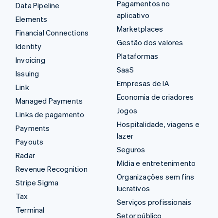
Pagamentos no
Data Pipeline
aplicativo
Elements
Marketplaces
Financial Connections
Gestão dos valores
Identity
Plataformas
Invoicing
SaaS
Issuing
Empresas de IA
Link
Economia de criadores
Managed Payments
Jogos
Links de pagamento
Hospitalidade, viagens e
Payments
lazer
Payouts
Seguros
Radar
Mídia e entretenimento
Revenue Recognition
Organizações sem fins
Stripe Sigma
lucrativos
Tax
Serviços profissionais
Terminal
Setor público