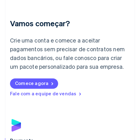
Índia
English
Irlanda
Vamos começar?
English
Itália
Crie uma conta e comece a aceitar
Italiano
English
Japão
pagamentos sem precisar de contratos nem
日本語
English
dados bancários, ou fale conosco para criar
Letônia
English
um pacote personalizado para sua empresa.
Liechtenstein
Deutsch
English
Comece agora
Lituânia
English
Fale com a equipe de vendas
Luxemburgo
Français
Deutsch
English
Malásia
English
简体中文
Malta
English
México
Español
English