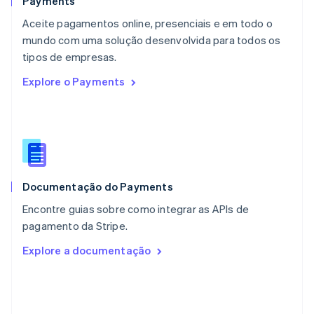
Payments
Noruega
Aceite pagamentos online, presenciais e em todo o
English
mundo com uma solução desenvolvida para todos os
Nova Zelândia
English
tipos de empresas.
Países Baixos
Explore o Payments
Nederlands
English
Polônia
English
Portugal
Português
English
RAE de Hong Kong, China
English
简体中文
Documentação do Payments
Reino Unido
English
Encontre guias sobre como integrar as APIs de
República Tcheca
pagamento da Stripe.
English
Romênia
Explore a documentação
English
Singapura
English
简体中文
Suécia
Svenska
English