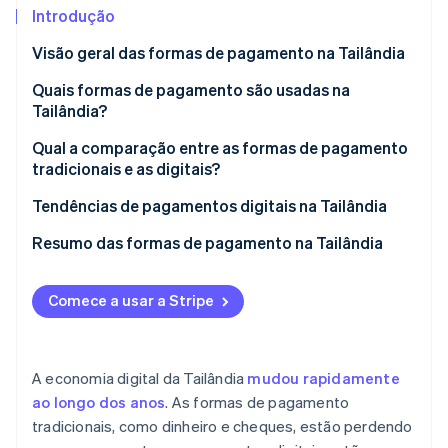
Introdução
Ecossistema
Visão geral das formas de pagamento na Tailândia
Quais formas de pagamento são usadas na
Stripe Sessions 2026
Parceiros
Stripe App Marketplace
Tailândia?
Veja como a Stripe está construindo a infraestrutura econô
Assista agora
Formas de pagamento tradicionais
Qual a comparação entre as formas de pagamento
tradicionais e as digitais?
Formas de pagamento digital
Facilidade de uso
Tendências de pagamentos digitais na Tailândia
Velocidade de transação
Governo tailandês promove pagamentos digitais
Resumo das formas de pagamento na Tailândia
Segurança e proteção
Soluções de pagamento digital oferecidas pelo
setor privado e fintechs
Comece a usar a Stripe
Custos e tarifas
Oportunidades de expansão de mercado
A economia digital da Tailândia
mudou rapidamente
ao longo dos anos
. As formas de pagamento
tradicionais, como dinheiro e cheques, estão perdendo