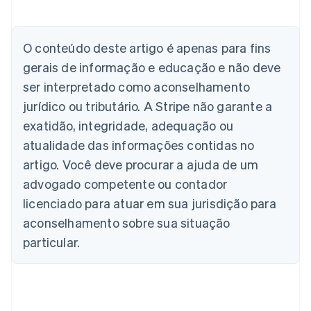
Alemanha
Deutsch
English
Austrália
O conteúdo deste artigo é apenas para fins
English
gerais de informação e educação e não deve
Áustria
ser interpretado como aconselhamento
Deutsch
English
Bélgica
jurídico ou tributário. A Stripe não garante a
Nederlands
Français
Deutsch
English
exatidão, integridade, adequação ou
Brasil
atualidade das informações contidas no
Português
English
Bulgária
artigo. Você deve procurar a ajuda de um
English
advogado competente ou contador
Canadá
English
Français
licenciado para atuar em sua jurisdição para
China continental
aconselhamento sobre sua situação
简体中文
English
Chipre
particular.
English
Croácia
English
Italiano
Dinamarca
English