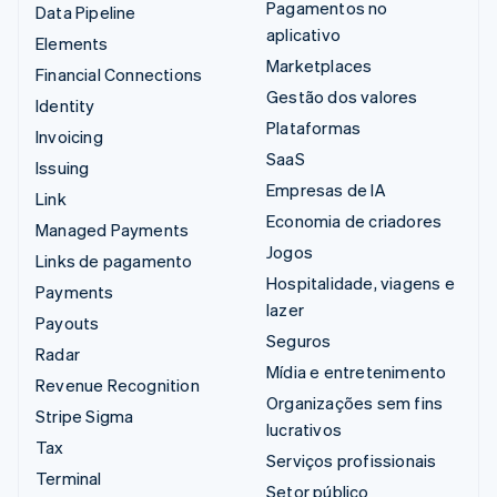
Pagamentos no
Data Pipeline
aplicativo
Elements
Marketplaces
Financial Connections
Gestão dos valores
Identity
Plataformas
Invoicing
SaaS
Issuing
Empresas de IA
Link
Economia de criadores
Managed Payments
Jogos
Links de pagamento
Hospitalidade, viagens e
Payments
lazer
Payouts
Seguros
Radar
Mídia e entretenimento
Revenue Recognition
Organizações sem fins
Stripe Sigma
lucrativos
Tax
Serviços profissionais
Terminal
Setor público