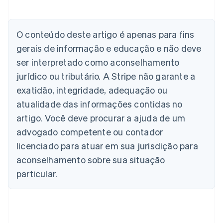
Alemanha
Deutsch
English
Austrália
O conteúdo deste artigo é apenas para fins
English
gerais de informação e educação e não deve
Áustria
ser interpretado como aconselhamento
Deutsch
English
Bélgica
jurídico ou tributário. A Stripe não garante a
Nederlands
Français
Deutsch
English
exatidão, integridade, adequação ou
Brasil
atualidade das informações contidas no
Português
English
Bulgária
artigo. Você deve procurar a ajuda de um
English
advogado competente ou contador
Canadá
English
Français
licenciado para atuar em sua jurisdição para
China continental
aconselhamento sobre sua situação
简体中文
English
Chipre
particular.
English
Croácia
English
Italiano
Dinamarca
English