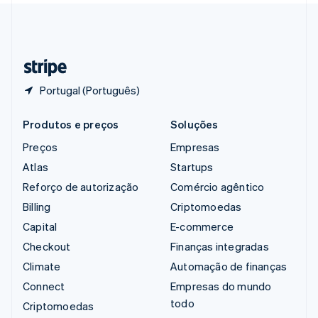
Suíça
Deutsch
Français
Italiano
English
Tailândia
ไทย
English
Portugal (Português)
Produtos e preços
Soluções
Preços
Empresas
Atlas
Startups
Reforço de autorização
Comércio agêntico
Billing
Criptomoedas
Capital
E-commerce
Checkout
Finanças integradas
Climate
Automação de finanças
Connect
Empresas do mundo
todo
Criptomoedas