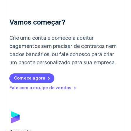
Índia
English
Irlanda
Vamos começar?
English
Itália
Crie uma conta e comece a aceitar
Italiano
English
Japão
pagamentos sem precisar de contratos nem
日本語
English
dados bancários, ou fale conosco para criar
Letônia
English
um pacote personalizado para sua empresa.
Liechtenstein
Deutsch
English
Comece agora
Lituânia
English
Fale com a equipe de vendas
Luxemburgo
Français
Deutsch
English
Malásia
English
简体中文
Malta
English
México
Español
English