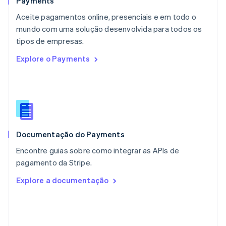
Payments
Noruega
Aceite pagamentos online, presenciais e em todo o
English
mundo com uma solução desenvolvida para todos os
Nova Zelândia
English
tipos de empresas.
Países Baixos
Explore o Payments
Nederlands
English
Polônia
English
Portugal
Português
English
RAE de Hong Kong, China
English
简体中文
Documentação do Payments
Reino Unido
English
Encontre guias sobre como integrar as APIs de
República Tcheca
pagamento da Stripe.
English
Romênia
Explore a documentação
English
Singapura
English
简体中文
Suécia
Svenska
English