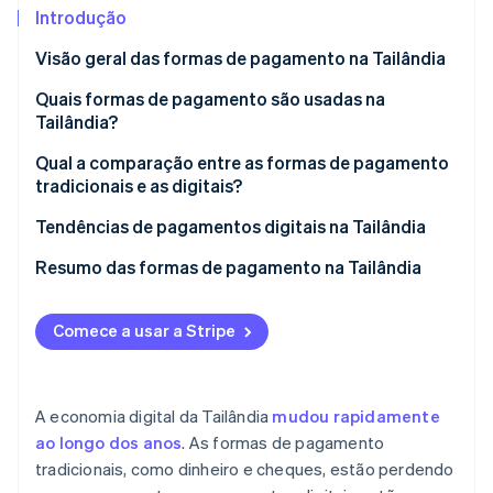
Veja o que está chegando
Introdução
Radar
Ecossistema
Visão geral das formas de pagamento na Tailândia
Prevenção de fraudes
Quais formas de pagamento são usadas na
Parceiros
Atlas
Stripe App Marketplace
Tailândia?
Incorporação de startups
Climate
Formas de pagamento tradicionais
Qual a comparação entre as formas de pagamento
Remoção de carbono
tradicionais e as digitais?
Formas de pagamento digital
Identity
Facilidade de uso
Tendências de pagamentos digitais na Tailândia
Verificação de identidade
Velocidade de transação
Governo tailandês promove pagamentos digitais
Resumo das formas de pagamento na Tailândia
Segurança e proteção
Soluções de pagamento digital oferecidas pelo
setor privado e fintechs
Comece a usar a Stripe
Custos e tarifas
Stripe Sessions 2026
Veja como a Stripe está construindo a infraestrutura econ
Oportunidades de expansão de mercado
Assista agora
A economia digital da Tailândia
mudou rapidamente
ao longo dos anos
. As formas de pagamento
tradicionais, como dinheiro e cheques, estão perdendo