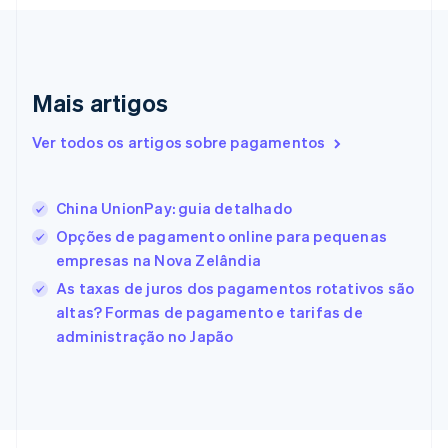
Emirados Árabes Unidos
English
Eslováquia
English
Mais artigos
Eslovênia
English
Italiano
Ver todos os artigos sobre pagamentos
Espanha
Español
English
Estados Unidos
China UnionPay: guia detalhado
English
Español
简体中文
Estônia
Opções de pagamento online para pequenas
English
empresas na Nova Zelândia
Finlândia
As taxas de juros dos pagamentos rotativos são
English
Svenska
França
altas? Formas de pagamento e tarifas de
Français
English
administração no Japão
Gibraltar
English
Grécia
English
Hungria
English