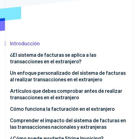
Sector público
Radar
Comercio minorista
Prevención de fraude
Atlas
Constitución de una startup
Ecosystem
Climate
Introducción
Eliminación de dióxido de carbono
Socios
Stripe App Marketplace
Identity
¿El sistema de facturas se aplica a las
Verificación de identidad en línea
transacciones en el extranjero?
Transacciones que no se ven afectadas
Un enfoque personalizado del sistema de facturas
al realizar transacciones en el extranjero
Transacciones que se ven afectadas
Cuando las transacciones tienen lugar dentro de
Artículos que debes comprobar antes de realizar
Stripe Sessions 2026
Japón
transacciones en el extranjero
Descubre cómo Stripe está construyendo la infraestructu
para la IA.
Cuando una empresa japonesa actúa como agente
¿La empresa extranjera está exenta del impuesto
Cómo funciona la facturación en el extranjero
Ver ahora
de una empresa extranjera durante el proceso de
sobre el consumo o es responsable de él?
Comprender el impacto del sistema de facturas en
importación
¿La empresa extranjera está registrada en el
las transacciones nacionales y extranjeras
Cuando el importador registrado y el importador
sistema de facturación?
¿Cómo puede ayudarte Stripe Invoicing?