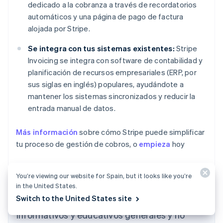
dedicado a la cobranza a través de recordatorios
automáticos y una página de pago de factura
alojada por Stripe.
Se integra con tus sistemas existentes:
Stripe
Invoicing se integra con software de contabilidad y
planificación de recursos empresariales (ERP, por
sus siglas en inglés) populares, ayudándote a
mantener los sistemas sincronizados y reducir la
entrada manual de datos.
Más información
sobre cómo Stripe puede simplificar
tu proceso de gestión de cobros, o
empieza
hoy
You’re viewing our website for Spain, but it looks like you’re
in the United States.
Alemania
Switch to the United States site
El contenido de este artículo tiene solo fines
Deutsch
English
Australia
informativos y educativos generales y no