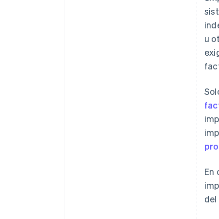
sis
ind
u o
exi
fac
Sol
fac
imp
imp
pro
En 
imp
del