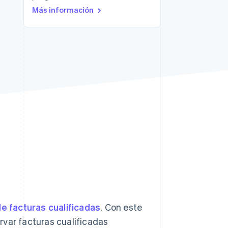
Más información
Stripe Sessions 2026
Descubre cómo Stripe
está construyendo la
infraestructura
económica para la IA.
Ver ahora
e facturas cualificadas
. Con este
rvar facturas cualificadas