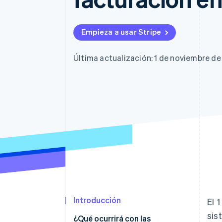
Authorization Boost
Data Pipeline
Optimizaciones de aceptación
Sincronización de d
Link
Proceso de compra acelerado
Empieza a usar Stripe
Financial Connections
Datos de ctas. financieras
vinculadas
Última actualización: 1 de noviembre d
Introducción
El 
sis
¿Qué ocurrirá con las