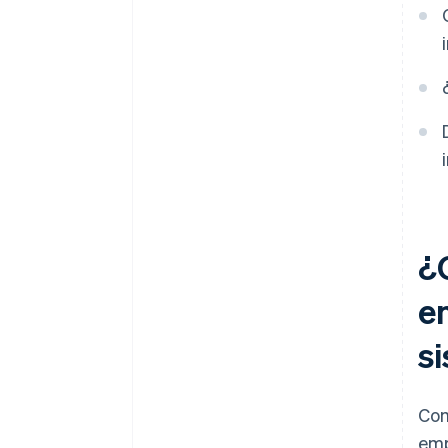
¿
e
s
Com
emp