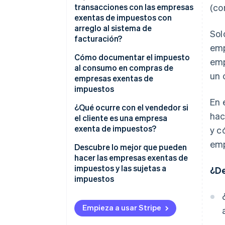
transacciones con las empresas
(co
exentas de impuestos con
arreglo al sistema de
Sol
facturación?
emp
Empresas que están registradas
Cómo documentar el impuesto
emp
en el sistema de facturación
al consumo en compras de
un 
pero tienen problemas para
empresas exentas de
emitir facturas cualificadas
impuestos
En 
Lo que necesitas tener en
Método de registro
¿Qué ocurre con el vendedor si
hac
cuenta para recibir un crédito
el cliente es una empresa
por impuestos sobre las
exenta de impuestos?
y c
compras
emp
Descubre lo mejor que pueden
Cómo tratar a las empresas
hacer las empresas exentas de
exentas de impuestos y
impuestos y las sujetas a
¿De
medidas transitorias
impuestos
Empieza a usar Stripe