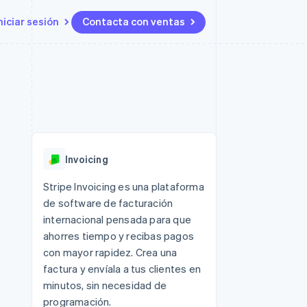
niciar sesión
Contacta con ventas
Recursos
Ecosystem
Contacto
 marketplaces
Más
Integraciones de aplicaciones
Socios
Contacta con ventas
Product roadmap
ento
Muestras de código
Stripe App Marketplace
Conviértete en socio
Descubre lo que viene
ataformas
Blog de desarrolladores
 platforms
Estado de la API
Radar
ncieros
Prevención de fraude
Invoicing
Atlas
s y virtuales
Constitución de una startup
ro
Stripe Invoicing es una plataforma
es
de software de facturación
Climate
Eliminación de dióxido de
internacional pensada para que
carbono
ahorres tiempo y recibas pagos
Identity
con mayor rapidez. Crea una
Verificación de identidad en
factura y envíala a tus clientes en
línea
minutos, sin necesidad de
programación.