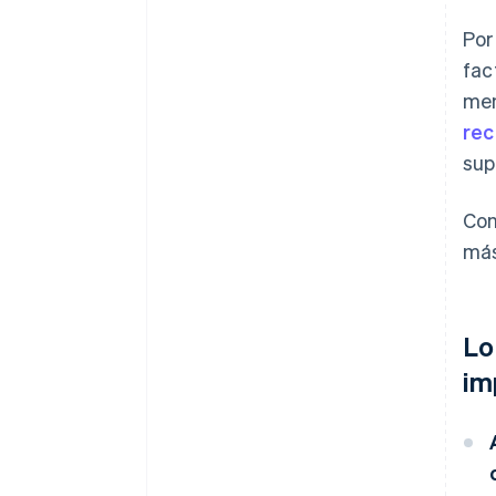
Por
fac
men
rec
sup
Con
más
Lo
im