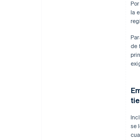
Por
la 
reg
Par
de 
pri
exi
Em
ti
Inc
se 
cua