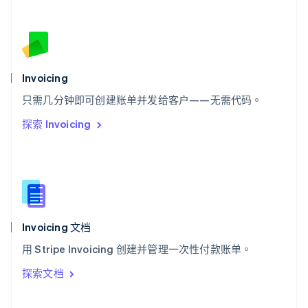
斯洛伐克
English
斯洛文尼亚
English
Italiano
泰国
Invoicing
ไทย
English
希腊
只需几分钟即可创建账单并发给客户——无需代码。
English
探索 Invoicing
西班牙
Español
English
新加坡
English
简体中文
新西兰
English
匈牙利
English
Invoicing 文档
意大利
用 Stripe Invoicing 创建并管理一次性付款账单。
Italiano
English
印度
探索文档
English
英国
English