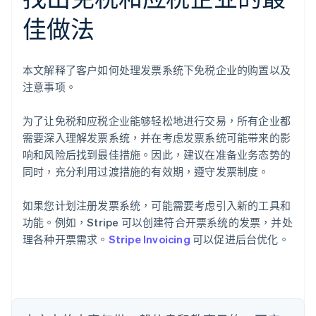
佳做法
阿联酋
English
本文解释了客户如何处理发票系统下免税企业的购置以及
爱尔兰
注意事项。
English
爱沙尼亚
English
为了让免税和应税企业能够轻松地进行交易，所有企业都
奥地利
需要深入理解发票系统，并在考虑发票系统可能带来的影
Deutsch
English
响和风险后找到最佳措施。因此，建议在准备业务态势的
澳大利亚
同时，充分利用过渡措施的有效期，遵守发票制度。
English
巴西
Português
English
如果您计划注册发票系统，可能需要考虑引入新的工具和
保加利亚
功能。例如，Stripe 可以创建符合开票系统的发票，并处
English
理各种开票需求。
Stripe Invoicing
可以促进后台优化。
比利时
Nederlands
Français
Deutsch
English
波兰
English
丹麦
English