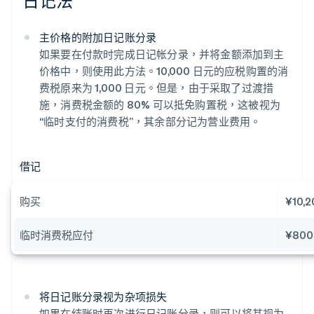
日记法
主价格的附加日记账分录
如果要在付款时完成日记帐分录，并将金额添加到主
价格中，则使用此方法。10,000 日元的应税购置的消
费税原来为 1,000 日元。但是，由于采取了过渡措
施，消费税金额的 80% 可以抵免购置税，这被视为
“临时支付的消费税”，其余部分记为营业费用。
借记
购买
¥10,2
临时消费税应付
¥800
将日记账分录视为杂项损失
如果在结账时再次进行日记账分录，则可以将其视为