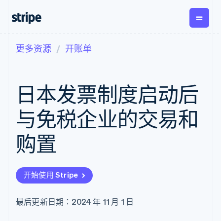
更多资源
开账单
按企业阶段
文档
学习
支付
营收
资金管
平台
理
易市
大型企业
Stripe 文档
博客
Payments
Billing
初创企业
API 参考文档
客户案例
日本发票制度启动后
在线支付
经常性收入
Global
Conn
库与 SDK
指南
Managed
Metronome
Payouts
Stripe Apps
Payments
按用量计费
平台
与免税企业的交易和
备案商家解决
Subscriptions
向第三
按应用场景
方案
方打款
支持
订阅管理
Payment links
Crypto
购置
指南
智能体商务
Invoicing
钱包、
加密货币
获取支持
无代码支付
一次性或定期
稳定币
电子商务
接受线上付款
托管支持方案
Checkout
账单
发行和
嵌入式金融
实施预置结账流程
专业服务
预构建支付界
Tax
发卡基
开始使用 Stripe
财务自动化
构建平台或交易市场
面
销售税和增值
础设施
全球化企业
管理订阅
Elements
税自动化
应用内支付
提供按用量计费
灵活的 UI 组件
Revenue
最后更新日期：2024 年 11 月 1 日
交易市场
发行稳定币支持的支付卡
Payment
Recognition
公司
资金管理
通过智能体配置和管理服
methods
会计自动化
平台
务