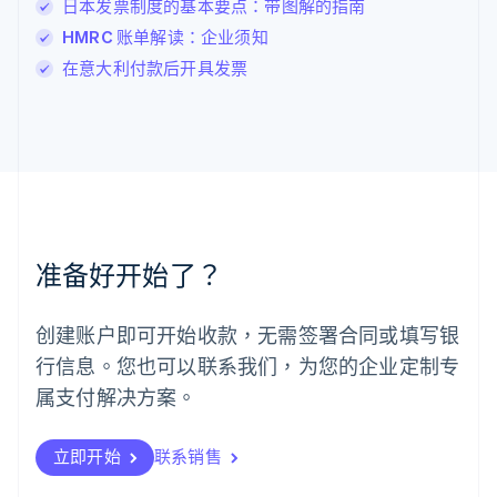
日本发票制度的基本要点：带图解的指南
罗马尼亚
HMRC 账单解读：企业须知
English
马尔他
在意大利付款后开具发票
English
马来西亚
English
简体中文
美国
English
Español
简体中文
墨西哥
Español
English
挪威
准备好开始了？
English
葡萄牙
Português
English
创建账户即可开始收款，无需签署合同或填写银
日本
行信息。您也可以联系我们，为您的企业定制专
日本語
English
瑞典
属支付解决方案。
Svenska
English
瑞士
Deutsch
Français
Italiano
English
立即开始
联系销售
塞浦路斯
English