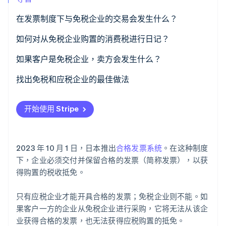
在发票制度下与免税企业的交易会发生什么？
Stripe Sessions 2026
已在发票系统注册但难以开具合格发票的企业
如何对从免税企业购置的消费税进行日记？
了解 Stripe 如何为 AI 构建经济基础设施。
立即观看
您需要注意什么才能获得购置税抵免？
日记法
如果客户是免税企业，卖方会发生什么？
处理免税业务和过渡措施
找出免税和应税企业的最佳做法
开始使用 Stripe
2023 年 10 月 1 日，日本推出
合格发票系统
。在这种制度
下，企业必须交付并保留合格的发票（简称发票），以获
得购置的税收抵免。
只有应税企业才能开具合格的发票；免税企业则不能。如
果客户一方的企业从免税企业进行采购，它将无法从该企
业获得合格的发票，也无法获得应税购置的抵免。