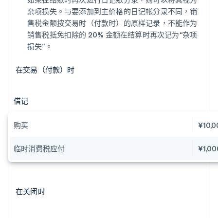
杂项损失。与要添加到主价格的日记帐分录不同，销
售税金额按交易时（付款时）的原样记录，不能作为
销售税抵免扣除的 20% 金额在结算时再次记为“杂项
损失”。
在交易（付款）时
借记
购买
¥10,0
临时消费税应付
¥1,00
在关闭时