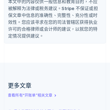
本文中的内容仅供一般信息和教育目的，不应
德国
被解释为法律或税务建议。Stripe 不保证或担
Deutsch
English
法国
保文章中信息的准确性、完整性、充分性或时
Français
English
效性。您应该寻求在您的司法管辖区获得执业
芬兰
许可的合格律师或会计师的建议，以就您的特
English
Svenska
定情况提供建议。
荷兰
Nederlands
English
加拿大
English
Français
捷克
English
克罗地亚
English
Italiano
拉脱维亚
English
更多文章
立陶宛
English
列支敦士登
查看所有“开账单”相关文章
Deutsch
English
卢森堡
Français
Deutsch
English