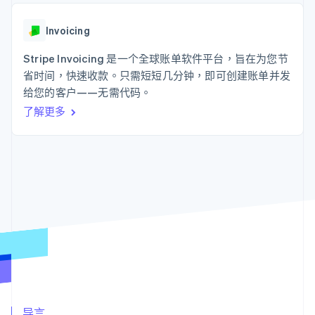
接入 125+ 种支
Stripe Sigma
产品路线图
SaaS
付方式
自定义报告
Sessions 年度大会
Authorization
Data Pipeline
Invoicing
招聘
Boost
数据同步
资讯中心
支付成功率优
资源
Stripe Invoicing 是一个全球账单软件平台，旨在为您节
Stripe Press
化
按行业
省时间，快速收款。只需短短几分钟，即可创建账单并发
Link
应用集成
给您的客户——无需代码。
加速结账
AI 企业
代码示例
创作者经济
开发者博客
联系
了解更多
游戏
API 状态
酒店、旅游与休闲
联系销售
保险
成为合作伙伴
更多
媒体与娱乐
Product roadmap
非营利组织
了解未来规划
专业服务
公共部门
Radar
零售
欺诈防范
Atlas
初创企业注册
生态系统
Climate
碳移除
合作伙伴
Stripe App Marketplace
导言