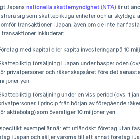
igt Japans
nationella skattemyndighet (NTA)
är utländ
istrera sig som skattepliktiga enheter och är skyldiga
omför transaktioner i Japan, även om de inte har fasta 
 transaktioner inkluderar:
Företag med kapital eller kapitalinvesteringar på 10 mil
Skattepliktig försäljning i Japan under basperioden (dv
för privatpersoner och räkenskapsåret före det senaste
miljoner yen
Skattepliktig försäljning under en viss period (dvs. 1 ja
privatpersoner, i princip från början av föregående räk
för aktiebolag) som överstiger 10 miljoner yen
 specifikt exempel är när ett utländskt företag utan fast
etag i Japan och säljer varorna till ett annat företag i J