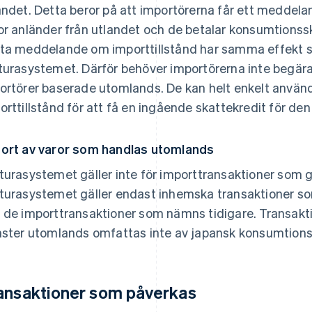
andet. Detta beror på att importörerna får ett meddela
or anländer från utlandet och de betalar konsumtionssk
ta meddelande om importtillstånd har samma effekt so
turasystemet. Därför behöver importörerna inte begära 
ortörer baserade utomlands. De kan helt enkelt anvä
orttillstånd för att få en ingående skattekredit för de
ort av varor som handlas utomlands
turasystemet gäller inte för importtransaktioner som 
turasystemet gäller endast inhemska transaktioner s
 de importtransaktioner som nämns tidigare. Transakt
nster utomlands omfattas inte av japansk konsumtions
ansaktioner som påverkas