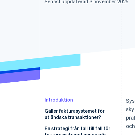
Senast uppdaterad 3 november 2025
Accelererad kassaprocess
Financial Connections
Länkade finanskontodata
Introduktion
Sys
sky
Gäller fakturasystemet för
utländska transaktioner?
pra
och
Transaktioner som inte
En strategi från fall till fall för
påverkas
fakturasystemet när du gör