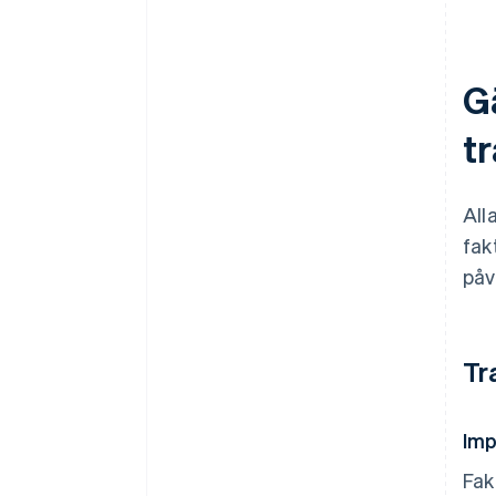
G
t
All
fak
påv
Tr
Imp
Fak