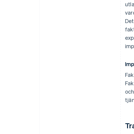
utl
var
Det
fak
exp
imp
Imp
Fak
Fak
och
tjä
Tr