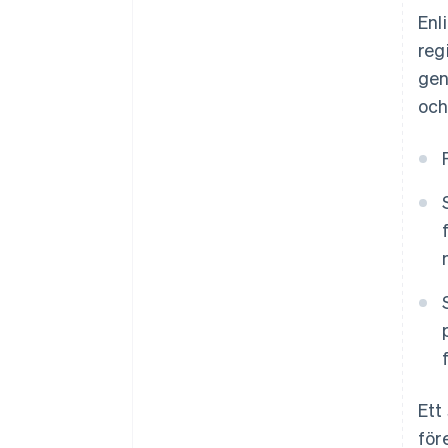
Enl
reg
gen
och
Ett
för