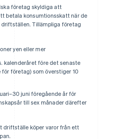
ska företag skyldiga att
 att betala konsumtionsskatt när de
driftställen. Tillämpliga företag
joner yen eller mer
s. kalenderåret före det senaste
 för företag) som överstiger 10
nuari–30 juni föregående år för
enskapsår till sex månader därefter
 driftställe köper varor från ett
apan.