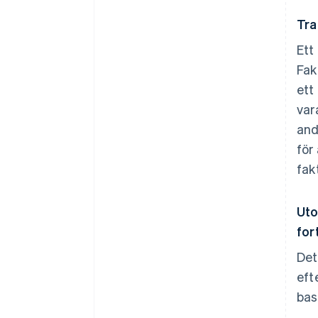
Tra
Ett
Fak
ett
var
and
för
fak
Uto
for
Det
eft
bas