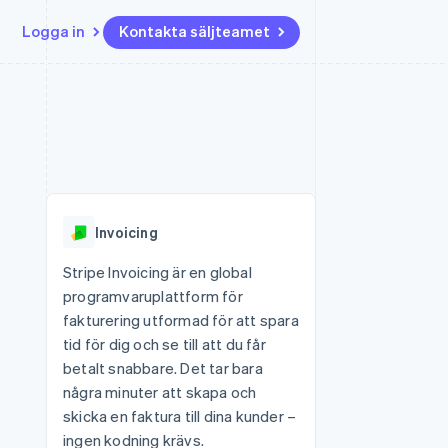
Logga in
Kontakta säljteamet
Resurser
Ecosystem
Kontakt
ch
Mer
er
Appintegrationer
Partner
Kontakta säljteamet
Product roadmap
Kodexempel
Stripe App Marketplace
Bli partner
Se vad som kommer härnäst
Utvecklarblogg
r plattformar
tid
API-status
Radar
 plattformar
Bedrägeribekämpning
nanstjänster
Invoicing
Atlas
tuella kort
Bolagsbildning för startups
Stripe Invoicing är en global
programvaruplattform för
Climate
Koldioxidinfångning
fakturering utformad för att spara
tid för dig och se till att du får
Identity
Identitetsverifiering online
betalt snabbare. Det tar bara
några minuter att skapa och
skicka en faktura till dina kunder –
ingen kodning krävs.