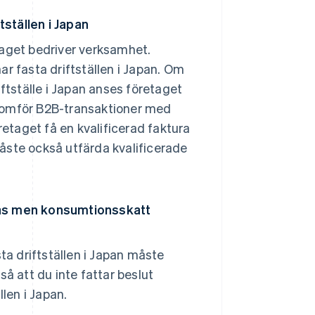
ställen i Japan
etaget bedriver verksamhet.
r fasta driftställen i Japan. Om
riftställe i Japan anses företaget
enomför B2B-transaktioner med
retaget få en kvalificerad faktura
åste också utfärda kvalificerade
nas men konsumtionsskatt
ta driftställen i Japan måste
å att du inte fattar beslut
len i Japan.