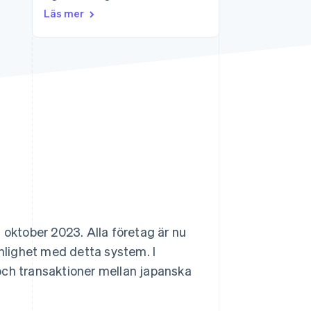
Läs mer
Stripe Sessions 2026
Se hur Stripe bygger den
ekonomiska
infrastrukturen för AI.
Titta nu
 oktober 2023. Alla företag är nu
nlighet med detta system. I
och transaktioner mellan japanska