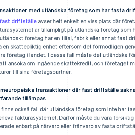
nsaktioner med utländska företag som har fasta drift
fast driftställe
avser helt enkelt en viss plats där för
turasystemet är tillämpligt på utländska företag som ha
 utländskt företag har en filial, fabrik eller annat fast d
a en skattepliktig enhet eftersom det förmodligen g
ra företag i landet. I dessa fall måste det utländska fö
 att ansöka om ingående skattekredit, och företaget m
turor till sina företagspartner.
meuropeiska transaktioner där fast driftställe sak
tfarande tillämpas
 finns också fall där utländska företag som inte har fas
erleva fakturasystemet. Därför måste du vara försiktig s
erade enbart på närvaro eller frånvaro av fasta driftstäl