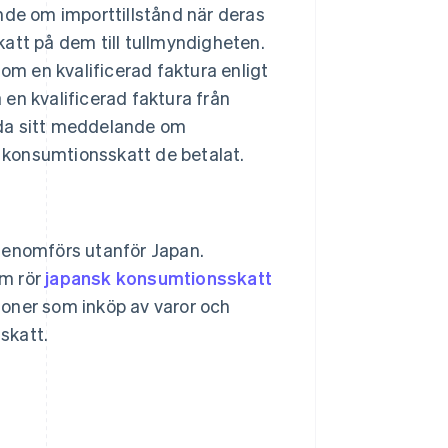
nde om importtillstånd när deras
att på dem till tullmyndigheten.
m en kvalificerad faktura enligt
en kvalificerad faktura från
nda sitt meddelande om
n konsumtionsskatt de betalat.
genomförs utanför Japan.
om rör
japansk konsumtionsskatt
ioner som inköp av varor och
skatt.