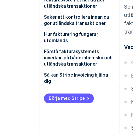
utländska transaktioner
Som
Transaktioner som påverkas
utl
När transaktioner äger rum i
Saker att kontrollera innan du
fak
Japan
gör utländska transaktioner
tra
När ett japanskt företag agerar
Är det utländska företaget
Hur fakturering fungerar
som ombud för ett utländskt
befriat från konsumtionsskatt
utomlands
företag under importprocessen
eller skyldigt att betala det?
Vad
Förstå fakturasystemets
När den registrerade
Är det utländska företag
inverkan på både inhemska och
importören och den faktiska
registrerat för
utländska transaktioner
importören skiljer sig åt
fakturasystemet?
Så kan Stripe Invoicing hjälpa
dig
Börja med Stripe