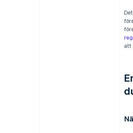
Det
för
för
reg
att
En
d
Nä