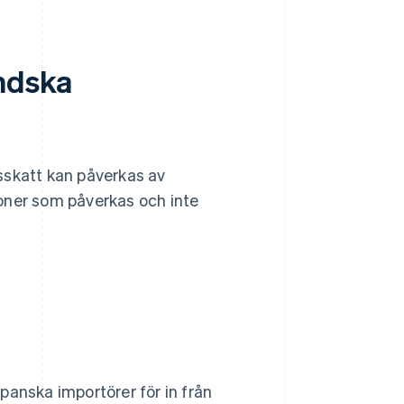
ändska
sskatt kan påverkas av
oner som påverkas och inte
panska importörer för in från