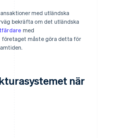
transaktioner med utländska
örväg bekräfta om det utländska
utfärdare
med
a företaget måste göra detta för
framtiden.
r fakturasystemet när