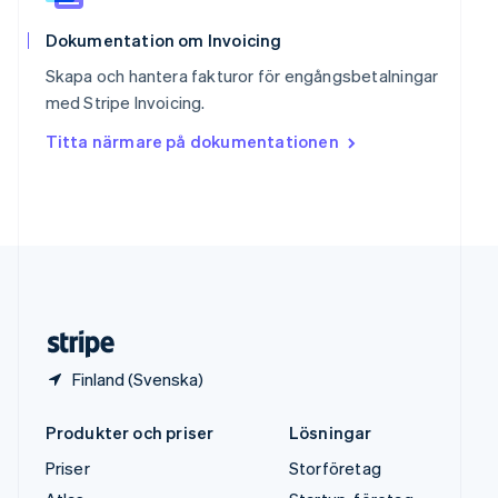
English
Sverige
Dokumentation om Invoicing
Svenska
English
Skapa och hantera fakturor för engångsbetalningar
Thailand
med Stripe Invoicing.
ไทย
English
Tjeckien
Titta närmare på dokumentationen
English
Tyskland
Deutsch
English
Ungern
English
USA
English
Español
简体中文
Österrike
Deutsch
English
Finland (Svenska)
Produkter och priser
Lösningar
Priser
Storföretag