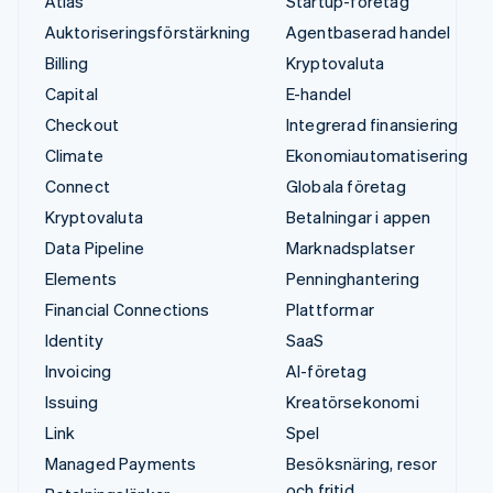
Atlas
Startup-företag
Auktoriseringsförstärkning
Agentbaserad handel
Billing
Kryptovaluta
Capital
E-handel
Checkout
Integrerad finansiering
Climate
Ekonomiautomatisering
Connect
Globala företag
Kryptovaluta
Betalningar i appen
Data Pipeline
Marknadsplatser
Elements
Penninghantering
Financial Connections
Plattformar
Identity
SaaS
Invoicing
AI-företag
Issuing
Kreatörsekonomi
Link
Spel
Managed Payments
Besöksnäring, resor
och fritid