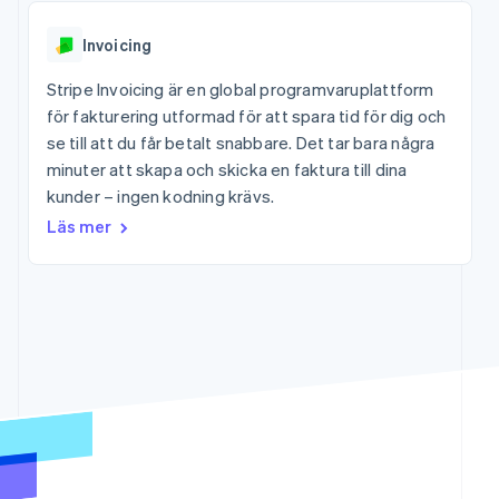
Godkännandeoptimeringar
Recognition
Företag
Plattformar
Hantera abonnemang
Link
Automatiserad
SaaS
Erbjud
Accelererad kassaprocess
Invoicing
redovisning
Produktplan
användningsbaserad
Financial Connections
Stripe Sigma
Sessions årliga
fakturering
Länkade finanskontodata
Stripe Invoicing är en global programvaruplattform
Anpassade
konferens
Utfärda stablecoin-
rapporter
Karriärer
för fakturering utformad för att spara tid för dig och
stödda kort
Efter bransch
Data Pipeline
Nyhetsrum
Tillhandahåll och
se till att du får betalt snabbare. Det tar bara några
Datasynkronisering
Stripe Press
hantera tjänster med
minuter att skapa och skicka en faktura till dina
AI-företag
agenter
Kreatörsekonomi
kunder – ingen kodning krävs.
Spel
Läs mer
Besöksnäring, resor
Kontakt
Mer
och fritid
Product roadmap
Resurser
Försäkringsbolag
Kontakta säljteamet
Se vad som kommer härnäst
Media och
Bli partner
underhållning
Appintegrationer
Radar
Ideella organisationer
Kodexempel
Bedrägeribekämpning
Professionella tjänster
Utvecklarblogg
Offentlig sektor
API-status
Atlas
Detaljhandel
Bolagsbildning för startups
Climate
Koldioxidinfångning
Ecosystem
Identity