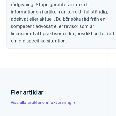
rådgivning. Stripe garanterar inte att
English
Estland
informationen i artikeln är korrekt, fullständig,
English
adekvat eller aktuell. Du bör söka råd från en
Fastlandskina
简体中文
English
kompetent advokat eller revisor som är
Finland
licensierad att praktisera i din jurisdiktion för råd
English
Svenska
Frankrike
om din specifika situation.
Français
English
Förenade Arabemiraten
English
Gibraltar
English
Grekland
English
Hongkong SAR, Kina
English
简体中文
Fler artiklar
Indien
English
Visa alla artiklar om fakturering
Irland
English
Italien