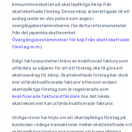
konsumtionsskatten på skattepliktiga inköp från
skattebefriade företag. Dessa inköp är berättigade till ett
avdrag under en viss period som anges i
övergångsbestämmelserna. (Se detta referensmaterial
från det japanska skatteverket:
Övergångsbestämmelser för köp från skattebefriade
företag m.m.
)
Enligt fakturasystemet krävs en kvalificerad faktura som
utfärdats av säljaren för att ett företag ska få göra ett
skatteavdrag för inköp. Skattebefriade företag kan dock
inte utfärda kvalificerade fakturor eftersom endast
skattepliktiga företag som är registrerade som
kvalificerade fakturautfärdare
hos det lokala
skattekontoret kan utfärda kvalificerade fakturor.
Oroliga röster har höjts om att skattepliktiga företag på
kundsidan i många transaktioner mellan skattebefriade oc
skattepliktiga företag inte kommer att kunna tillämpa