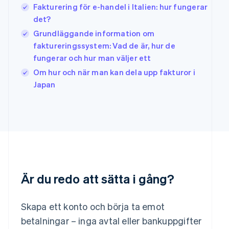
Fakturering för e-handel i Italien: hur fungerar
Italiano
English
Japan
det?
日本語
English
Grundläggande information om
Kanada
faktureringssystem: Vad de är, hur de
English
Français
fungerar och hur man väljer ett
Kroatien
English
Italiano
Om hur och när man kan dela upp fakturor i
Lettland
Japan
English
Liechtenstein
Deutsch
English
Litauen
English
Luxemburg
Français
Deutsch
English
Malaysia
English
简体中文
Är du redo att sätta i gång?
Malta
English
Mexiko
Skapa ett konto och börja ta emot
Español
English
betalningar – inga avtal eller bankuppgifter
Nederländerna