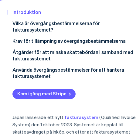
Identitetsverifiering online
Partner
Stripe App Marketplace
Introduktion
Vilka är övergångsbestämmelserna för
fakturasystemet?
Stripe Sessions 2026
Föremål för övergångsbestämmelserna
Krav för tillämpning av övergångsbestämmelserna
Se hur Stripe bygger den ekonomiska in
Titta nu
Tillämplig övergångsperiod och procentuella avdrag
Information som ska finnas på fakturor osv.
Åtgärder för att minska skattebördan i samband med
fakturasystemet
Bokföringskrav
Använda övergångsbestämmelser för att hantera
fakturasystemet
Kom igång med Stripe
Japan lanserade ett nytt
fakturasystem
(Qualified Invoice
System) den 1 oktober 2023. Systemet är kopplat till
skatteavdraget på inköp, och efter att fakturasystemet