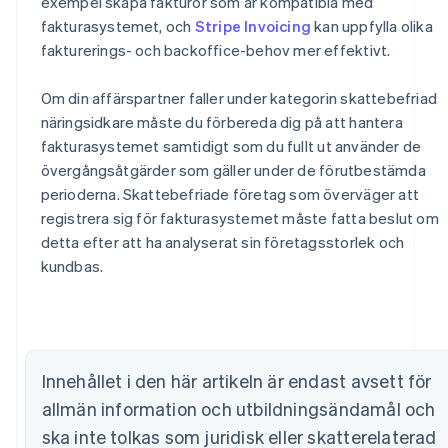
exempel skapa fakturor som är kompatibla med
fakturasystemet, och
Stripe Invoicing
kan uppfylla olika
fakturerings- och backoffice-behov mer effektivt.
Om din affärspartner faller under kategorin skattebefriad
näringsidkare måste du förbereda dig på att hantera
fakturasystemet samtidigt som du fullt ut använder de
övergångsåtgärder som gäller under de förutbestämda
perioderna. Skattebefriade företag som överväger att
registrera sig för fakturasystemet måste fatta beslut om
Australien
detta efter att ha analyserat sin företagsstorlek och
English
kundbas.
Belgien
Nederlands
Français
Deutsch
English
Brasilien
Português
English
Bulgarien
Innehållet i den här artikeln är endast avsett för
English
Cypern
allmän information och utbildningsändamål och
English
ska inte tolkas som juridisk eller skatterelaterad
Danmark