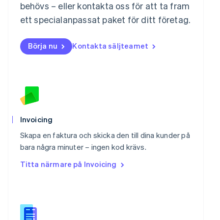
behövs – eller kontakta oss för att ta fram
Nederlands
English
Norge
ett specialanpassat paket för ditt företag.
English
Nya Zeeland
Börja nu
Kontakta säljteamet
English
Polen
English
Portugal
Português
English
Rumänien
English
Schweiz
Invoicing
Deutsch
Français
Italiano
English
Singapore
Skapa en faktura och skicka den till dina kunder på
English
简体中文
bara några minuter – ingen kod krävs.
Slovakien
Titta närmare på Invoicing
English
Slovenien
English
Italiano
Spanien
Español
English
Storbritannien