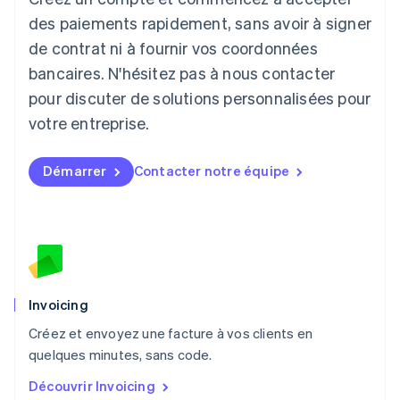
Liechtenstein
des paiements rapidement, sans avoir à signer
Deutsch
English
de contrat ni à fournir vos coordonnées
Lituanie
English
bancaires. N'hésitez pas à nous contacter
Luxembourg
pour discuter de solutions personnalisées pour
Français
Deutsch
English
Malaisie
votre entreprise.
English
简体中文
Malte
Démarrer
Contacter notre équipe
English
Mexique
Español
English
Norvège
English
Nouvelle-Zélande
English
Pays-Bas
Invoicing
Nederlands
English
Créez et envoyez une facture à vos clients en
Pologne
English
quelques minutes, sans code.
Portugal
Découvrir Invoicing
Português
English