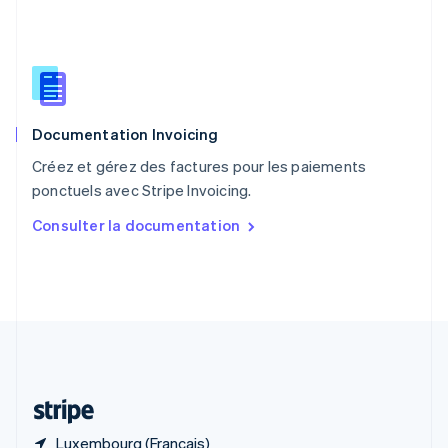
R.A.S. de Hong Kong, Chine
English
简体中文
République tchèque
English
Roumanie
English
Documentation Invoicing
Royaume-Uni
English
Créez et gérez des factures pour les paiements
Singapour
ponctuels avec Stripe Invoicing.
English
简体中文
Slovaquie
Consulter la documentation
English
Slovénie
English
Italiano
Suède
Svenska
English
Suisse
Deutsch
Français
Italiano
English
Thaïlande
ไทย
English
Luxembourg (Français)