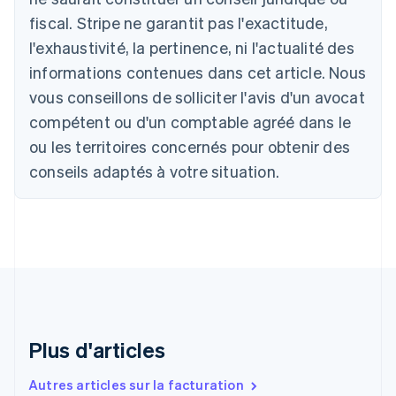
Belgique
fiscal. Stripe ne garantit pas l'exactitude,
Nederlands
Français
Deutsch
English
l'exhaustivité, la pertinence, ni l'actualité des
Brésil
Português
English
informations contenues dans cet article. Nous
Bulgarie
vous conseillons de solliciter l'avis d'un avocat
English
Canada
compétent ou d'un comptable agréé dans le
English
Français
ou les territoires concernés pour obtenir des
Chine continentale
conseils adaptés à votre situation.
简体中文
English
Chypre
English
Croatie
English
Italiano
Danemark
English
Émirats arabes unis
English
Espagne
Plus d'articles
Español
English
Estonie
Autres articles sur la facturation
English