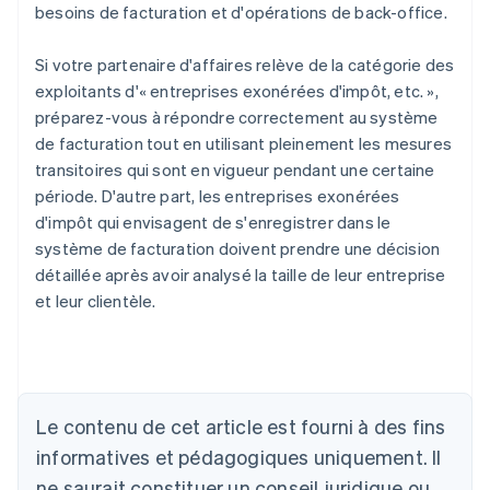
besoins de facturation et d'opérations de back-office.
Si votre partenaire d'affaires relève de la catégorie des
exploitants d'« entreprises exonérées d'impôt, etc. »,
préparez-vous à répondre correctement au système
de facturation tout en utilisant pleinement les mesures
transitoires qui sont en vigueur pendant une certaine
période. D'autre part, les entreprises exonérées
d'impôt qui envisagent de s'enregistrer dans le
système de facturation doivent prendre une décision
détaillée après avoir analysé la taille de leur entreprise
et leur clientèle.
Allemagne
Deutsch
English
Australie
Le contenu de cet article est fourni à des fins
English
informatives et pédagogiques uniquement. Il
Autriche
ne saurait constituer un conseil juridique ou
Deutsch
English