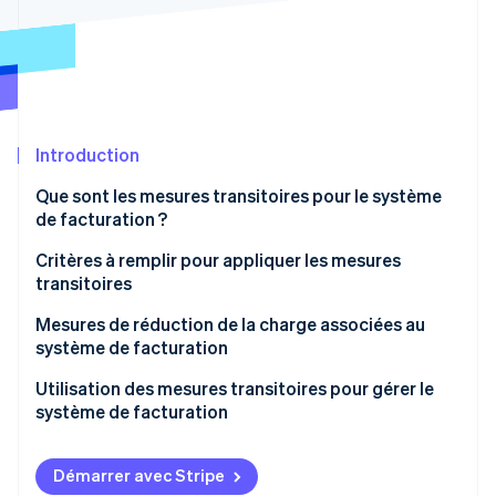
Découvrez les prochaines évolutions
Commerce en ligne
Radar
Prévention de la fraude
Écosystème
Atlas
Constitution de start-up
Partenaires
Introduction
Climate
Stripe App Marketplace
Élimination du carbone
Que sont les mesures transitoires pour le système
Identity
de facturation ?
Vérification de l'identité
Entreprises concernées par les mesures transitoires
Critères à remplir pour appliquer les mesures
transitoires
Période d’application des mesures transitoires et
pourcentage des déductions
Éléments à inclure sur les factures, etc.
Mesures de réduction de la charge associées au
système de facturation
Stripe Sessions 2026
Critères comptables
Découvrez comment Stripe construit l’infrastructure écono
Utilisation des mesures transitoires pour gérer le
Regarder la vidéo
système de facturation
Démarrer avec Stripe