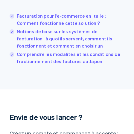
États-Unis
English
Español
简体中文
Facturation pour l’e-commerce en Italie :
Finlande
English
Svenska
Comment fonctionne cette solution ?
France
Notions de base sur les systèmes de
Français
English
facturation : à quoi ils servent, comment ils
Gibraltar
fonctionnent et comment en choisir un
English
Grèce
Comprendre les modalités et les conditions de
English
fractionnement des factures au Japon
Hongrie
English
Inde
English
Irlande
English
Italie
Italiano
English
Japon
Envie de vous lancer ?
日本語
English
Lettonie
Créez un compte et commencez à accepter
English