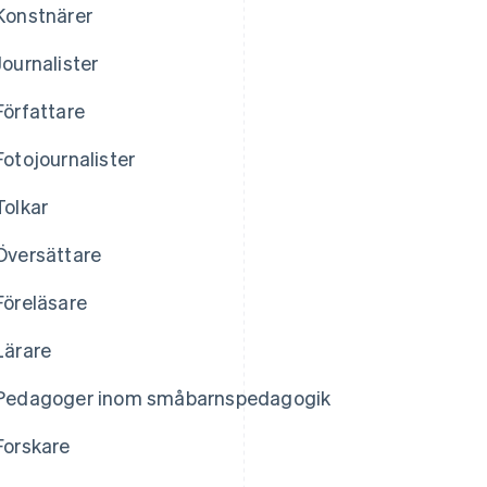
Konstnärer
Journalister
Författare
Fotojournalister
Tolkar
Översättare
Föreläsare
Lärare
Pedagoger inom småbarnspedagogik
Forskare