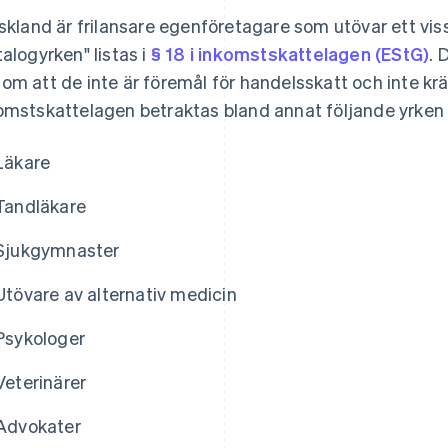
yskland är frilansare egenföretagare som utövar ett viss
talogyrken" listas i
§ 18 i inkomstskattelagen (EStG)
. 
om att de inte är föremål för handelsskatt och inte krä
omstskattelagen betraktas bland annat följande yrken 
Läkare
Tandläkare
Sjukgymnaster
Utövare av alternativ medicin
Psykologer
Veterinärer
Advokater