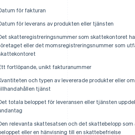
Datum för fakturan
Datum för leverans av produkten eller tjänsten
Det skatteregistreringsnummer som skattekontoret har 
företaget eller det momsregistreringsnummer som utfä
skattekontoret
Ett fortlöpande, unikt fakturanummer
Kvantiteten och typen av levererade produkter eller o
tillhandahållen tjänst
Det totala beloppet för leveransen eller tjänsten uppde
undantag
Den relevanta skattesatsen och det skattebelopp som är
beloppet eller en hänvisning till en skattebefrielse