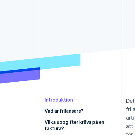
Accelererad kassaprocess
Financial Connections
Länkade finanskontodata
Introduktion
Det
fri
Vad är frilansare?
art
Vilka uppgifter krävs på en
att
faktura?
för