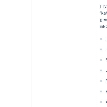
I T
"ka
gen
ink