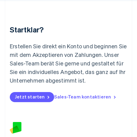
English
简体中文
Malta
English
Mexiko
Startklar?
Español
English
Neuseeland
English
Erstellen Sie direkt ein Konto und beginnen Sie
Niederlande
mit dem Akzeptieren von Zahlungen. Unser
Nederlands
English
Norwegen
Sales-Team berät Sie gerne und gestaltet für
English
Sie ein individuelles Angebot, das ganz auf Ihr
Österreich
Deutsch
English
Unternehmen abgestimmt ist.
Polen
English
Portugal
Jetzt starten
Sales-Team kontaktieren
Português
English
Rumänien
English
Schweden
Svenska
English
Schweiz