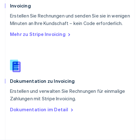
Deutsch
Français
Italiano
English
Invoicing
Singapur
English
简体中文
Erstellen Sie Rechnungen und senden Sie sie in wenigen
Slowakei
Minuten an Ihre Kundschaft – kein Code erforderlich.
English
Mehr zu Stripe Invoicing
Slowenien
English
Italiano
Sonderverwaltungsregion Hongkong,
China
English
简体中文
Spanien
Español
English
Dokumentation zu Invoicing
Thailand
ไทย
English
Erstellen und verwalten Sie Rechnungen für einmalige
Tschechische Republik
Zahlungen mit Stripe Invoicing.
English
Ungarn
Dokumentation im Detail
English
Vereinigte Arabische Emirate
English
Vereinigte Staaten
English
Español
简体中文