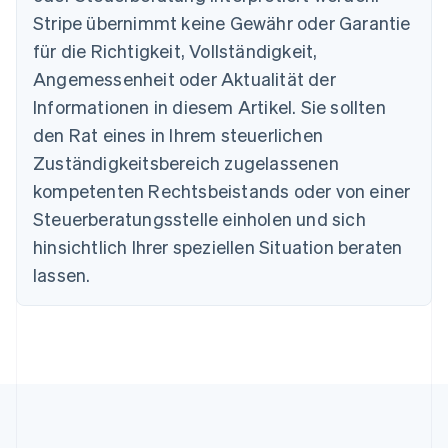
English
Stripe übernimmt keine Gewähr oder Garantie
Belgien
für die Richtigkeit, Vollständigkeit,
Nederlands
Français
Deutsch
English
Brasilien
Angemessenheit oder Aktualität der
Português
English
Informationen in diesem Artikel. Sie sollten
Bulgarien
den Rat eines in Ihrem steuerlichen
English
Dänemark
Zuständigkeitsbereich zugelassenen
English
kompetenten Rechtsbeistands oder von einer
Deutschland
Steuerberatungsstelle einholen und sich
Deutsch
English
Estland
hinsichtlich Ihrer speziellen Situation beraten
English
lassen.
Festlandchina
简体中文
English
Finnland
English
Svenska
Frankreich
Français
English
Gibraltar
English
Griechenland