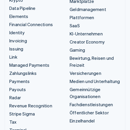
Marktplätze
Data Pipeline
Geldmanagement
Elements
Plattformen
Financial Connections
SaaS
Identity
KI-Unternehmen
Invoicing
Creator Economy
Issuing
Gaming
Link
Bewirtung, Reisen und
Managed Payments
Freizeit
Zahlungslinks
Versicherungen
Payments
Medien und Unterhaltung
Payouts
Gemeinnützige
Organisationen
Radar
Fachdienstleistungen
Revenue Recognition
Öffentlicher Sektor
Stripe Sigma
Einzelhandel
Tax
Terminal