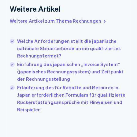
English
Weitere Artikel
Indien
English
Weitere Artikel zum Thema Rechnungen
Irland
English
Italien
Welche Anforderungen stellt die japanische
Italiano
English
Japan
nationale Steuerbehörde an ein qualifiziertes
日本語
English
Rechnungsformat?
Kanada
Einführung des japanischen „Invoice System“
English
Français
(japanisches Rechnungssystem) und Zeitpunkt
Kroatien
English
Italiano
der Rechnungsstellung
Lettland
Erläuterung des für Rabatte und Retouren in
English
Japan erforderlichen Formulars für qualifizierte
Liechtenstein
Rückerstattungsansprüche mit Hinweisen und
Deutsch
English
Litauen
Beispielen
English
Luxemburg
Français
Deutsch
English
Malaysia