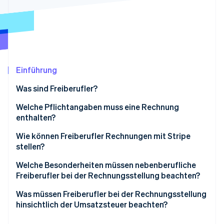
Betrugsprävention
Ecosystem
Atlas
Start-up-Gründung
Partner
Stripe App-Marktplatz
Climate
CO₂-Entnahme
Identity
Einführung
Online-Identitätsprüfung
Was sind Freiberufler?
Welche Pflichtangaben muss eine Rechnung
enthalten?
Stripe-Sessions 2026
Wie können Freiberufler Rechnungen mit Stripe
Erfahren Sie, wie Stripe Lösungen für die Wirts
stellen?
Jetzt ansehen
Welche Besonderheiten müssen nebenberufliche
Freiberufler bei der Rechnungsstellung beachten?
Was müssen Freiberufler bei der Rechnungsstellung
hinsichtlich der Umsatzsteuer beachten?
Kleinunternehmens