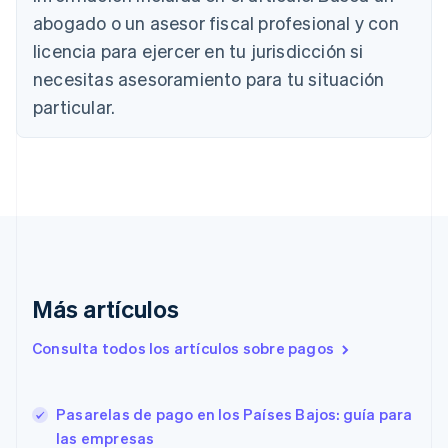
Brasil
abogado o un asesor fiscal profesional y con
Português
English
Bulgaria
licencia para ejercer en tu jurisdicción si
English
necesitas asesoramiento para tu situación
Canadá
English
Français
particular.
China continental
简体中文
English
Chipre
English
Croacia
English
Italiano
Dinamarca
English
Emiratos Árabes Unidos
English
Más artículos
Eslovaquia
Consulta todos los artículos sobre pagos
English
Eslovenia
English
Italiano
España
Pasarelas de pago en los Países Bajos: guía para
Español
English
las empresas