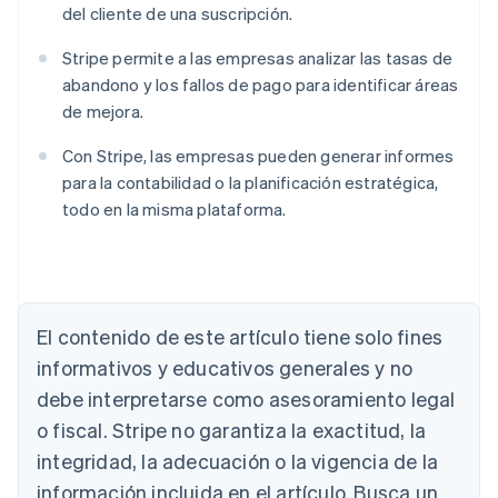
del cliente de una suscripción.
Stripe permite a las empresas analizar las tasas de
abandono y los fallos de pago para identificar áreas
de mejora.
Con Stripe, las empresas pueden generar informes
para la contabilidad o la planificación estratégica,
todo en la misma plataforma.
Alemania
El contenido de este artículo tiene solo fines
Deutsch
English
Australia
informativos y educativos generales y no
English
debe interpretarse como asesoramiento legal
Austria
o fiscal. Stripe no garantiza la exactitud, la
Deutsch
English
Bélgica
integridad, la adecuación o la vigencia de la
Nederlands
Français
Deutsch
English
información incluida en el artículo. Busca un