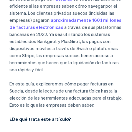
Haz un seguimiento de tu pago
Reducción de retrasos en los pagos y de fallos en
eficiente si las empresas saben cómo navegar por el
los pagos
sistema. Los clientes privados suecos (incluidas las
Automatiza los pagos
Facturas personalizables
empresas) pagaron
aproximadamente 160,1 millones
de facturas electrónicas
a través de sus plataformas
Gestión flexible de suscripciones
bancarias en 2022. Ya sea utilizando los sistemas
Seguridad y confianza
establecidos Bankgirot y PlusGirot, los pagos con
dispositivos móviles a través de Swish o plataformas
Información y generación de informes
como Stripe, las empresas suecas tienen acceso a
herramientas que hacen que la liquidación de facturas
sea rápida y fácil.
En esta guía, explicaremos cómo pagar facturas en
Suecia, desde la lectura de una factura típica hasta la
elección de las herramientas adecuadas para el trabajo.
Esto es lo que las empresas deben saber.
¿De qué trata este artículo?