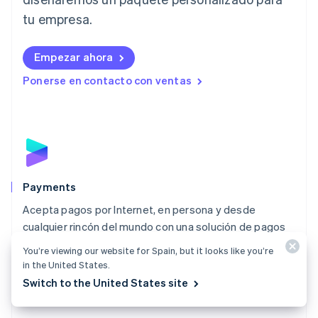
Letonia
English
tu empresa.
Liechtenstein
Deutsch
English
Empezar ahora
Lituania
English
Ponerse en contacto con ventas
Luxemburgo
Français
Deutsch
English
Malasia
English
简体中文
Malta
English
México
Español
English
Payments
Noruega
Acepta pagos por Internet, en persona y desde
English
cualquier rincón del mundo con una solución de pagos
Nueva Zelanda
English
diseñada para todo tipo de negocios.
You’re viewing our website for Spain, but it looks like you’re
Países Bajos
in the United States.
Explorar Payments
Nederlands
English
Switch to the United States site
Polonia
English