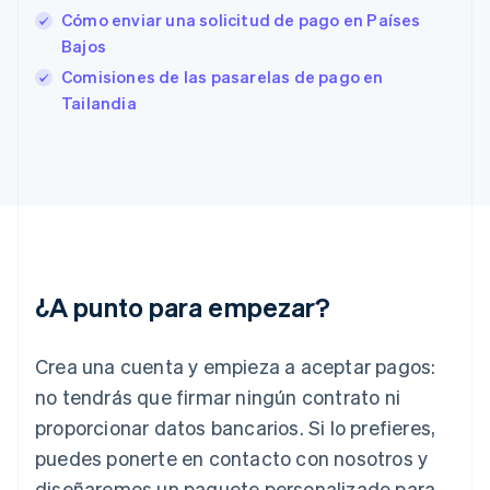
Estados Unidos
Cómo enviar una solicitud de pago en Países
English
Español
简体中文
Estonia
Bajos
English
Comisiones de las pasarelas de pago en
Finlandia
Tailandia
English
Svenska
Francia
Français
English
Gibraltar
English
Grecia
English
Hungría
English
¿A punto para empezar?
India
English
Irlanda
Crea una cuenta y empieza a aceptar pagos:
English
no tendrás que firmar ningún contrato ni
Italia
proporcionar datos bancarios. Si lo prefieres,
Italiano
English
Japón
puedes ponerte en contacto con nosotros y
日本語
English
diseñaremos un paquete personalizado para