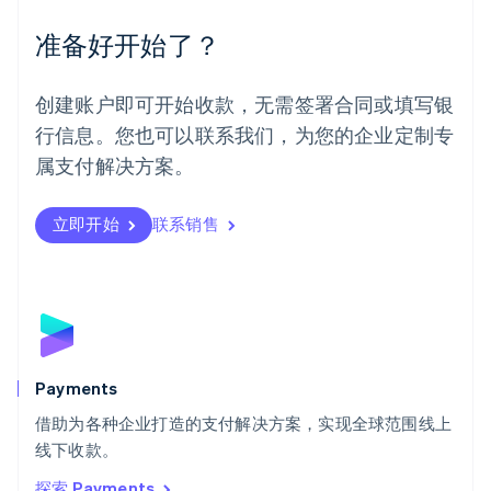
墨西哥
Español
English
准备好开始了？
挪威
English
葡萄牙
创建账户即可开始收款，无需签署合同或填写银
Português
English
行信息。您也可以联系我们，为您的企业定制专
日本
日本語
English
属支付解决方案。
瑞典
Svenska
English
瑞士
立即开始
联系销售
Deutsch
Français
Italiano
English
塞浦路斯
English
斯洛伐克
English
斯洛文尼亚
English
Italiano
Payments
泰国
ไทย
English
借助为各种企业打造的支付解决方案，实现全球范围线上
希腊
线下收款。
English
探索 Payments