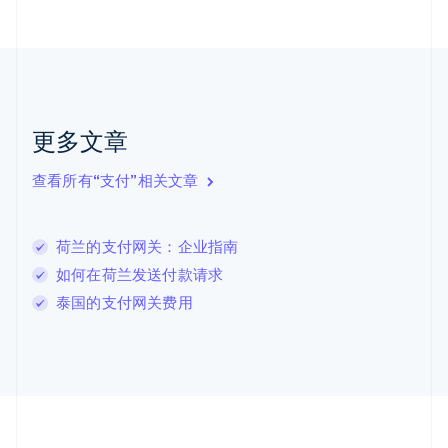
加拿大
English
Français
捷克
English
克罗地亚
English
Italiano
拉脱维亚
更多文章
English
立陶宛
查看所有“支付”相关文章
English
列支敦士登
Deutsch
English
卢森堡
荷兰的支付网关：企业指南
Français
Deutsch
English
如何在荷兰发送付款请求
罗马尼亚
泰国的支付网关费用
English
马尔他
English
马来西亚
English
简体中文
美国
English
Español
简体中文