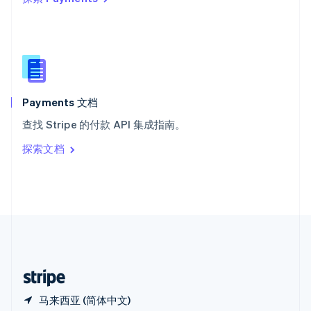
西班牙
Español
English
新加坡
English
简体中文
新西兰
English
匈牙利
English
Payments 文档
意大利
查找 Stripe 的付款 API 集成指南。
Italiano
English
印度
探索文档
English
英国
English
直布罗陀
English
中国内地
简体中文
English
中国香港特别行政区
English
简体中文
马来西亚 (简体中文)