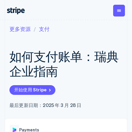
更多资源
支付
按企业阶段
文档
学习
支付
营收
资金管
平台
理
易市
大型企业
Stripe 文档
博客
Payments
Billing
初创企业
API 参考文档
客户案例
如何支付账单：瑞典
在线支付
经常性收入
Global
Conn
库与 SDK
指南
Payment links
Metronome
Payouts
Stripe Apps
按用量计费
平台
企业指南
无代码支付
Subscriptions
向第三
按应用场景
Checkout
方打款
支持
预构建支付界
订阅管理
Crypto
指南
智能体商务
面
Invoicing
钱包、
加密货币
获取支持
一次性或定期
Elements
开始使用 Stripe
稳定币
电子商务
接受线上付款
托管支持方案
灵活的 UI 组件
账单
发行和
嵌入式金融
实施预置结账流程
专业服务
Payment
Tax
发卡基
财务自动化
构建平台或交易市场
最后更新日期：2025 年 3 月 28 日
methods
销售税和增值
础设施
全球化企业
管理订阅
接入 125+ 种支
税自动化
应用内支付
提供按用量计费
付方式
Revenue
交易市场
发行稳定币支持的支付卡
Terminal
Recognition
公司
资金管理
通过智能体配置和管理服
线下支付
会计自动化
Payments
平台
务