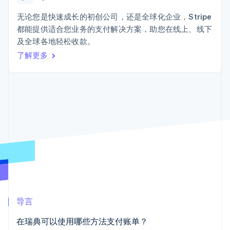
Authorization
Stripe Sigma
产品路线图
SaaS
Boost
自定义报告
Sessions 年度大会
无论您是快速成长的初创公司，还是全球化企业，Stripe
支付成功率优
Data Pipeline
招聘
都能提供适合您业务的支付解决方案，助您在线上、线下
化
数据同步
资讯中心
Link
资源
及全球各地轻松收款。
Stripe Press
加速结账
按行业
了解更多
应用集成
AI 企业
代码示例
创作者经济
开发者博客
联系
游戏
API 状态
更多
酒店、旅游与休闲
联系销售
Product roadmap
保险
成为合作伙伴
了解未来规划
媒体与娱乐
非营利组织
Radar
专业服务
欺诈防范
公共部门
Atlas
零售
初创企业注册
Climate
碳移除
生态系统
导言
合作伙伴
在瑞典可以使用哪些方法支付账单？
Stripe App Marketplace