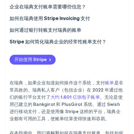
Stripe Invoicing
企业在瑞典支付账单需要哪些信息？
Stripe Sessions 2026
了解 Stripe 如何为 AI 构建经济基础设施。
银行转账（Bankgirot 和 PlusGirot）
他们支付的对象
如何在瑞典使用 Stripe Invoicing 支付
立即观看
Swish
付款方的应付金额
仔细核对发票
如何通过银行转账支付瑞典的账单
Autogiro（直接借记）
参考编号
选择一种支付方式
登录到商业银行平台
Stripe 如何简化瑞典企业的经常性账单支付？
银行卡支付
付款到期日期
获得确认
设置支付方式
自动化账单和付款
开始使用 Stripe
第三方支付平台
付款说明
审核并安排付款
多种本地支付选项
授权转账
透明增值税管理
在瑞典，如果企业知道如何操作这个系统，支付
账单
是非
跟踪付款
减少延迟付款和付款失败
常高效的。瑞典私人客户（包括企业）在 2022 年通过他
们的银行平台支付了
大约 1.601 亿张电子账单
。无论是使
自动化付款
可定制的账单
用已建立的 Bankgirot 和 PlusGirot 系统、通过 Swish
灵活的订阅管理
进行移动支付，还是使用像 Stripe 这样的平台，瑞典企
业都有可用的工具，使账单结算变得快速和容易。
安全和信任
在本指南中，我们将解释如何在瑞典支付账单，包括如何