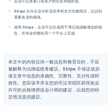
奥地利
企业可以查看订阅客户的生命周期价值。
Deutsch
English
澳大利亚
Stripe 允许企业分析流失率和支付失败情况，以识别
English
需要改进的领域。
巴西
Português
English
使用 Stripe，企业可以生成用于簿记或战略规划的报
保加利亚
告，所有这些都在同一个平台上完成。
English
比利时
Nederlands
Français
Deutsch
English
波兰
English
丹麦
本文中的内容仅供一般信息和教育目的，不应
English
被解释为法律或税务建议。Stripe 不保证或担
德国
保文章中信息的准确性、完整性、充分性或时
Deutsch
English
法国
效性。您应该寻求在您的司法管辖区获得执业
Français
English
许可的合格律师或会计师的建议，以就您的特
芬兰
定情况提供建议。
English
Svenska
荷兰
Nederlands
English