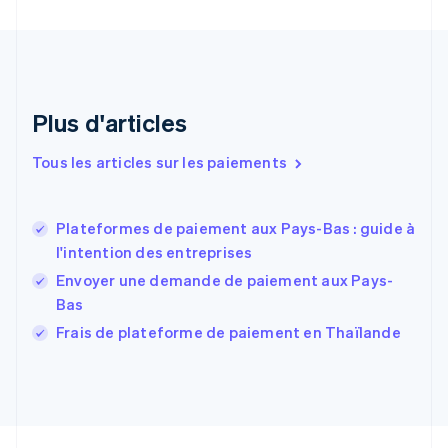
English
Émirats arabes unis
English
Espagne
Español
English
Plus d'articles
Estonie
English
Tous les articles sur les paiements
États-Unis
English
Español
简体中文
Finlande
English
Svenska
Plateformes de paiement aux Pays-Bas : guide à
France
l'intention des entreprises
Français
English
Envoyer une demande de paiement aux Pays-
Gibraltar
Bas
English
Grèce
Frais de plateforme de paiement en Thaïlande
English
Hongrie
English
Inde
English
Irlande