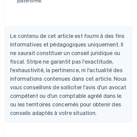
plateforme.
Allemagne
Deutsch
English
Australie
English
Le contenu de cet article est fourni à des fins
Autriche
informatives et pédagogiques uniquement. Il
Deutsch
English
Belgique
ne saurait constituer un conseil juridique ou
Nederlands
Français
Deutsch
English
fiscal. Stripe ne garantit pas l'exactitude,
Brésil
l'exhaustivité, la pertinence, ni l'actualité des
Português
English
Bulgarie
informations contenues dans cet article. Nous
English
vous conseillons de solliciter l'avis d'un avocat
Canada
English
Français
compétent ou d'un comptable agréé dans le
Chine continentale
ou les territoires concernés pour obtenir des
简体中文
English
Chypre
conseils adaptés à votre situation.
English
Croatie
English
Italiano
Danemark