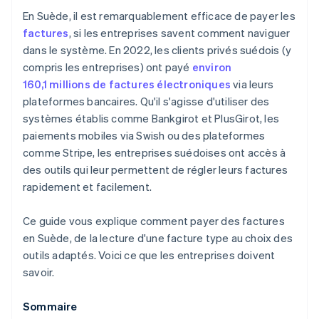
En Suède, il est remarquablement efficace de payer les
Automatiser les paiements
Réduction des retards de paiement et des échecs
factures
, si les entreprises savent comment naviguer
de paiement
dans le système. En 2022, les clients privés suédois (y
Factures personnalisables
compris les entreprises) ont payé
environ
160,1 millions de factures électroniques
via leurs
Gestion flexible des abonnements
plateformes bancaires. Qu'il s'agisse d'utiliser des
Sécurité et confiance
systèmes établis comme Bankgirot et PlusGirot, les
paiements mobiles via Swish ou des plateformes
Données et rapports
comme Stripe, les entreprises suédoises ont accès à
des outils qui leur permettent de régler leurs factures
rapidement et facilement.
Ce guide vous explique comment payer des factures
en Suède, de la lecture d'une facture type au choix des
outils adaptés. Voici ce que les entreprises doivent
savoir.
Sommaire