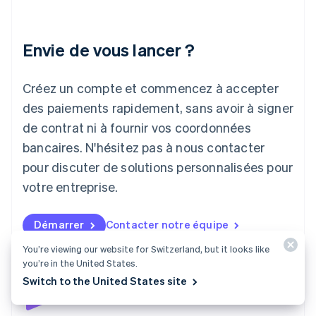
English
Italie
Italiano
English
Envie de vous lancer ?
Japon
日本語
English
Créez un compte et commencez à accepter
Lettonie
English
des paiements rapidement, sans avoir à signer
Liechtenstein
de contrat ni à fournir vos coordonnées
Deutsch
English
Lituanie
bancaires. N'hésitez pas à nous contacter
English
pour discuter de solutions personnalisées pour
Luxembourg
votre entreprise.
Français
Deutsch
English
Malaisie
English
简体中文
Démarrer
Contacter notre équipe
Malte
English
You’re viewing our website for Switzerland, but it looks like
Mexique
you’re in the United States.
Español
English
Switch to the United States site
Norvège
English
Nouvelle-Zélande