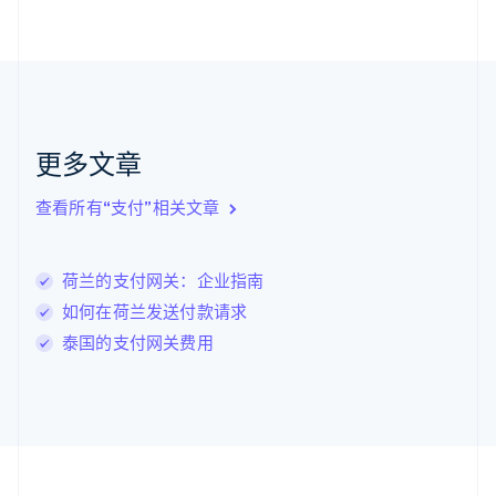
加拿大
English
Français
捷克
English
克罗地亚
English
Italiano
拉脱维亚
更多文章
English
立陶宛
查看所有“支付”相关文章
English
列支敦士登
Deutsch
English
卢森堡
荷兰的支付网关：企业指南
Français
Deutsch
English
如何在荷兰发送付款请求
罗马尼亚
泰国的支付网关费用
English
马尔他
English
马来西亚
English
简体中文
美国
English
Español
简体中文