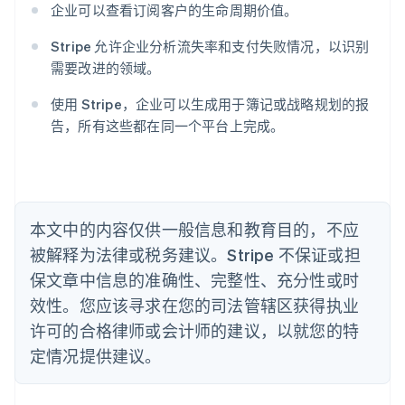
奥地利
企业可以查看订阅客户的生命周期价值。
Deutsch
English
澳大利亚
Stripe 允许企业分析流失率和支付失败情况，以识别
English
需要改进的领域。
巴西
Português
English
使用 Stripe，企业可以生成用于簿记或战略规划的报
保加利亚
告，所有这些都在同一个平台上完成。
English
比利时
Nederlands
Français
Deutsch
English
波兰
English
丹麦
本文中的内容仅供一般信息和教育目的，不应
English
被解释为法律或税务建议。Stripe 不保证或担
德国
保文章中信息的准确性、完整性、充分性或时
Deutsch
English
法国
效性。您应该寻求在您的司法管辖区获得执业
Français
English
许可的合格律师或会计师的建议，以就您的特
芬兰
定情况提供建议。
English
Svenska
荷兰
Nederlands
English