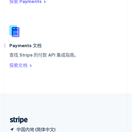
探索 Payments
西班牙
Español
English
新加坡
English
简体中文
新西兰
English
匈牙利
English
Payments 文档
意大利
查找 Stripe 的付款 API 集成指南。
Italiano
English
印度
探索文档
English
英国
English
直布罗陀
English
中国内地
简体中文
English
中国香港特别行政区
English
简体中文
中国内地 (简体中文)