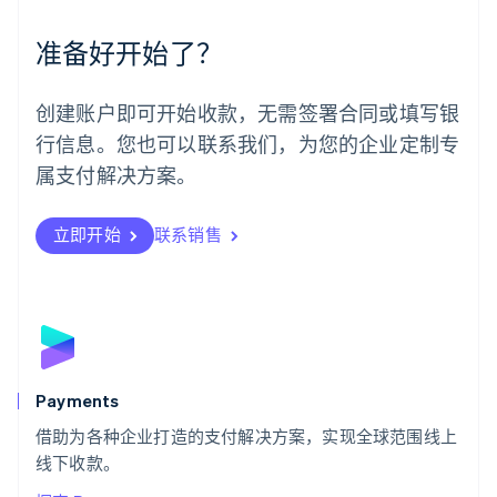
墨西哥
Español
English
准备好开始了？
挪威
English
葡萄牙
创建账户即可开始收款，无需签署合同或填写银
Português
English
行信息。您也可以联系我们，为您的企业定制专
日本
日本語
English
属支付解决方案。
瑞典
Svenska
English
瑞士
立即开始
联系销售
Deutsch
Français
Italiano
English
塞浦路斯
English
斯洛伐克
English
斯洛文尼亚
English
Italiano
Payments
泰国
ไทย
English
借助为各种企业打造的支付解决方案，实现全球范围线上
希腊
线下收款。
English