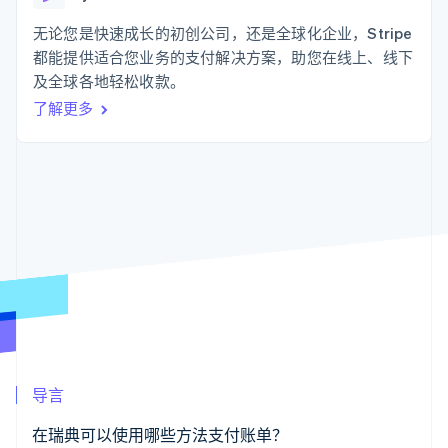
支付成功率优
Stripe Sigma
产品路线图
SaaS
化
自定义报告
Sessions 年度大会
无论您是快速成长的初创公司，还是全球化企业，Stripe
Link
Data Pipeline
招聘
都能提供适合您业务的支付解决方案，助您在线上、线下
加速结账
数据同步
资讯中心
资源
及全球各地轻松收款。
Stripe Press
按行业
了解更多
应用集成
AI 企业
代码示例
更多
创作者经济
开发者博客
联系
Product roadmap
游戏
API 状态
了解未来规划
酒店、旅游与休闲
联系销售
保险
Radar
成为合作伙伴
媒体与娱乐
欺诈防范
非营利组织
Atlas
专业服务
初创企业注册
公共部门
零售
Climate
碳移除
生态系统
导言
合作伙伴
Stripe App Marketplace
在瑞典可以使用哪些方法支付账单？
Stripe Sessions 2026