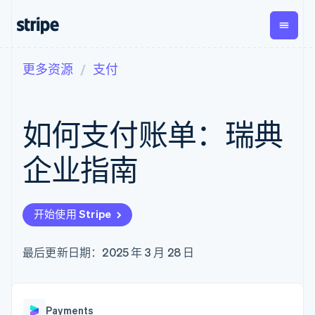
更多资源
支付
按企业阶段
文档
学习
支付
营收
资金管
平台
理
易市
大型企业
Stripe 文档
博客
Payments
Billing
初创企业
API 参考文档
客户案例
如何支付账单：瑞典
在线支付
经常性收入
Global
Conn
库与 SDK
指南
Payment links
Metronome
Payouts
Stripe Apps
按用量计费
平台
企业指南
无代码支付
Subscriptions
向第三
按应用场景
Checkout
方打款
支持
预构建支付界
订阅管理
指南
智能体商务
面
Invoicing
加密货币
获取支持
一次性或定期
Elements
开始使用 Stripe
电子商务
接受线上付款
托管支持方案
灵活的 UI 组件
账单
嵌入式金融
实施预置结账流程
专业服务
Payment
Tax
财务自动化
构建平台或交易市场
最后更新日期：2025 年 3 月 28 日
methods
销售税和增值
全球化企业
管理订阅
接入 125+ 种支
税自动化
应用内支付
提供按用量计费
付方式
Revenue
交易市场
发行稳定币支持的支付卡
Authorization
Recognition
公司
资金管理
通过智能体配置和管理服
Boost
会计自动化
Payments
平台
务