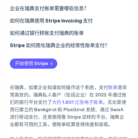
了解 Stripe 如何为 AI 构建经济基础设施。
Stripe Invoicing
企业在瑞典支付账单需要哪些信息？
立即观看
银行转账（Bankgirot 和 PlusGirot）
他们支付的对象
如何在瑞典使用 Stripe Invoicing 支付
Swish
付款方的应付金额
仔细核对发票
如何通过银行转账支付瑞典的账单
Autogiro（直接借记）
参考编号
选择一种支付方式
登录到商业银行平台
Stripe 如何简化瑞典企业的经常性账单支付？
银行卡支付
付款到期日期
获得确认
设置支付方式
自动化账单和付款
开始使用 Stripe
第三方支付平台
付款说明
审核并安排付款
多种本地支付选项
授权转账
透明增值税管理
在瑞典，如果企业知道如何操作这个系统，支付
账单
是非
跟踪付款
减少延迟付款和付款失败
常高效的。瑞典私人客户（包括企业）在 2022 年通过他
们的银行平台支付了
大约 1.601 亿张电子账单
。无论是使
自动化付款
可定制的账单
用已建立的 Bankgirot 和 PlusGirot 系统、通过 Swish
进行移动支付，还是使用像 Stripe 这样的平台，瑞典企
灵活的订阅管理
业都有可用的工具，使账单结算变得快速和容易。
安全和信任