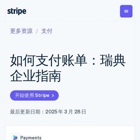
更多资源
支付
按企业阶段
文档
学习
支付
营收
资金管理
平台
易市
大型企业
Stripe 文档
博客
Payments
Billing
Treasury
初创企业
API 参考文档
客户案例
如何支付账单：瑞典
在线支付
经常性收入
Con
库与 SDK
指南
企业财务
Managed
Metronome
Stripe Apps
Payments
按用量计费
Global
平台
企业指南
备案商家解决
Payouts
Subscriptions
Capi
按应用场景
方案
平
支持
向第三方
订阅管理
Payment links
客户
指南
智能体商务
打款
Invoicing
Trea
加密货币
获取支持
无代码支付
一次性或定期
Capital
开始使用 Stripe
平
电子商务
接受线上付款
托管支持方案
企业融资
Checkout
账单
嵌入
嵌入式金融
实施预置结账流程
专业服务
预构建支付界
Crypto
Tax
融服
财务自动化
构建平台或交易市场
最后更新日期：2025 年 3 月 28 日
钱包、稳
面
销售税和增值
Iss
全球化企业
管理订阅
定币发行
Elements
税自动化
实体
应用内支付
提供按用量计费
灵活的 UI 组件
和发卡基
Crypto
Revenue
虚拟
交易市场
发行稳定币支持的支付卡
Onramp
Payment
Recognition
础设施
公司
资金管理
通过智能体配置和管理服
可嵌入的
methods
会计自动化
Payments
平台
务