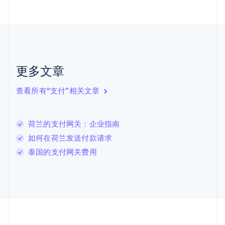
加拿大
English
Français
捷克
English
克罗地亚
English
Italiano
拉脱维亚
更多文章
English
立陶宛
查看所有“支付”相关文章
English
列支敦士登
Deutsch
English
卢森堡
荷兰的支付网关：企业指南
Français
Deutsch
English
如何在荷兰发送付款请求
罗马尼亚
泰国的支付网关费用
English
马尔他
English
马来西亚
English
简体中文
美国
English
Español
简体中文