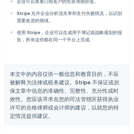
奥地利
企业可以查看订阅客户的生命周期价值。
Deutsch
English
澳大利亚
Stripe 允许企业分析流失率和支付失败情况，以识别
English
需要改进的领域。
巴西
Português
English
使用 Stripe，企业可以生成用于簿记或战略规划的报
保加利亚
告，所有这些都在同一个平台上完成。
English
比利时
Nederlands
Français
Deutsch
English
波兰
English
丹麦
本文中的内容仅供一般信息和教育目的，不应
English
被解释为法律或税务建议。Stripe 不保证或担
德国
保文章中信息的准确性、完整性、充分性或时
Deutsch
English
法国
效性。您应该寻求在您的司法管辖区获得执业
Français
English
许可的合格律师或会计师的建议，以就您的特
芬兰
定情况提供建议。
English
Svenska
荷兰
Nederlands
English