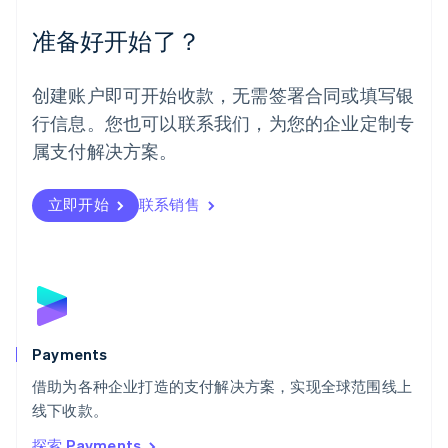
墨西哥
Español
English
准备好开始了？
挪威
English
葡萄牙
创建账户即可开始收款，无需签署合同或填写银
Português
English
行信息。您也可以联系我们，为您的企业定制专
日本
日本語
English
属支付解决方案。
瑞典
Svenska
English
瑞士
立即开始
联系销售
Deutsch
Français
Italiano
English
塞浦路斯
English
斯洛伐克
English
斯洛文尼亚
English
Italiano
Payments
泰国
ไทย
English
借助为各种企业打造的支付解决方案，实现全球范围线上
希腊
线下收款。
English
探索 Payments