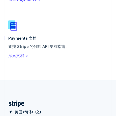
西班牙
Español
English
新加坡
English
简体中文
新西兰
English
匈牙利
English
Payments 文档
意大利
查找 Stripe 的付款 API 集成指南。
Italiano
English
印度
探索文档
English
英国
English
直布罗陀
English
中国内地
简体中文
English
中国香港特别行政区
English
简体中文
美国 (简体中文)