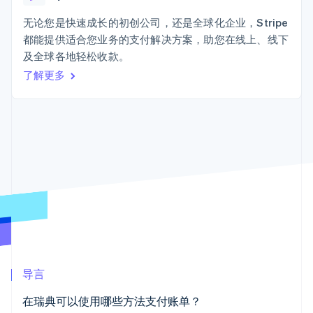
接入 125+ 种支
加密货币
Stripe Sigma
产品路线图
SaaS
付方式
自定义报告
购买
Sessions 年度大会
无论您是快速成长的初创公司，还是全球化企业，Stripe
Terminal
Data Pipeline
招聘
都能提供适合您业务的支付解决方案，助您在线上、线下
线下支付
数据同步
资讯中心
Authorization
资源
及全球各地轻松收款。
Stripe Press
Boost
按行业
了解更多
支付成功率优
应用集成
化
AI 企业
代码示例
Link
创作者经济
开发者博客
联系
加速结账
游戏
API 状态
Financial
酒店、旅游与休闲
联系销售
Connections
保险
成为合作伙伴
关联金融账户
媒体与娱乐
数据
非营利组织
专业服务
公共部门
零售
更多
Product roadmap
了解未来规划
生态系统
导言
Radar
合作伙伴
欺诈防范
在瑞典可以使用哪些方法支付账单？
Stripe App Marketplace
Atlas