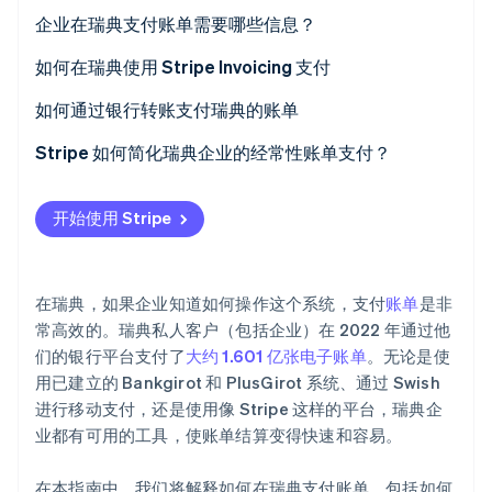
初创企业注册
Stripe Invoicing
企业在瑞典支付账单需要哪些信息？
Climate
银行转账（Bankgirot 和 PlusGirot）
他们支付的对象
如何在瑞典使用 Stripe Invoicing 支付
碳移除
Identity
Swish
付款方的应付金额
仔细核对发票
如何通过银行转账支付瑞典的账单
在线身份验证
Autogiro（直接借记）
参考编号
选择一种支付方式
登录到商业银行平台
Stripe 如何简化瑞典企业的经常性账单支付？
银行卡支付
付款到期日期
获得确认
设置支付方式
自动化账单和付款
开始使用 Stripe
第三方支付平台
付款说明
审核并安排付款
多种本地支付选项
Stripe Sessions 2026
了解 Stripe 如何为 AI 构建经济基础设施。
授权转账
透明增值税管理
立即观看
在瑞典，如果企业知道如何操作这个系统，支付
账单
是非
跟踪付款
减少延迟付款和付款失败
常高效的。瑞典私人客户（包括企业）在 2022 年通过他
们的银行平台支付了
大约 1.601 亿张电子账单
。无论是使
自动化付款
可定制的账单
用已建立的 Bankgirot 和 PlusGirot 系统、通过 Swish
灵活的订阅管理
进行移动支付，还是使用像 Stripe 这样的平台，瑞典企
业都有可用的工具，使账单结算变得快速和容易。
安全和信任
在本指南中，我们将解释如何在瑞典支付账单，包括如何