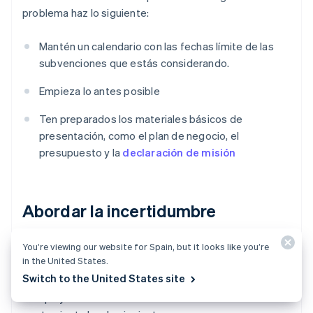
problema haz lo siguiente:
Mantén un calendario con las fechas límite de las
subvenciones que estás considerando.
Empieza lo antes posible
Ten preparados los materiales básicos de
presentación, como el plan de negocio, el
presupuesto y la
declaración de misión
Abordar la incertidumbre
You’re viewing our website for Spain, but it looks like you’re
No importa lo buena que sea tu solicitud, no hay
in the United States.
garantía de que vayas a ganar. Esto puede resultar
Switch to the United States site
desalentador, especialmente si has invertido mucho
tiempo y esfuerzo en la solicitud. Para evitar el