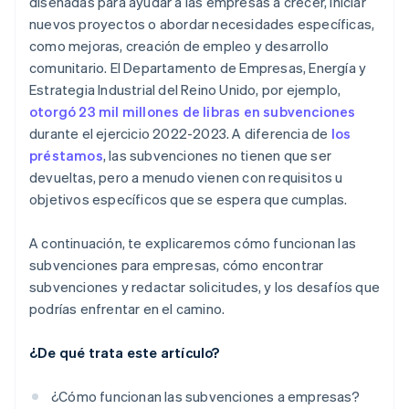
diseñadas para ayudar a las empresas a crecer, iniciar
Cumplir con los plazos de solicitud
Un año gratis de Stripe Payments, más 50 000 $ en
nuevos proyectos o abordar necesidades específicas,
Edita la propuesta hasta que quede perfecta
créditos y descuentos para socios
Abordar la incertidumbre
como mejoras, creación de empleo y desarrollo
Recuerda que las personas que hacen la revisión son
comunitario. El Departamento de Empresas, Energía y
humanos
Estrategia Industrial del Reino Unido, por ejemplo,
otorgó 23 mil millones de libras en subvenciones
durante el ejercicio 2022-2023. A diferencia de
los
préstamos
, las subvenciones no tienen que ser
devueltas, pero a menudo vienen con requisitos u
objetivos específicos que se espera que cumplas.
A continuación, te explicaremos cómo funcionan las
subvenciones para empresas, cómo encontrar
subvenciones y redactar solicitudes, y los desafíos que
podrías enfrentar en el camino.
¿De qué trata este artículo?
¿Cómo funcionan las subvenciones a empresas?