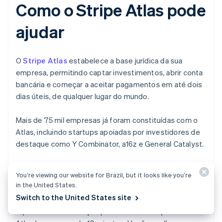
Como o Stripe Atlas pode
ajudar
O
Stripe Atlas
estabelece a base jurídica da sua
empresa, permitindo captar investimentos, abrir conta
bancária e começar a aceitar pagamentos em até dois
dias úteis, de qualquer lugar do mundo.
Mais de 75 mil empresas já foram constituídas com o
Atlas, incluindo startups apoiadas por investidores de
destaque como Y Combinator, a16z e General Catalyst.
You’re viewing our website for Brazil, but it looks like you’re
Como se inscrever no Atlas
in the United States.
Switch to the United States site
O processo de inscrição para criar uma empresa com o