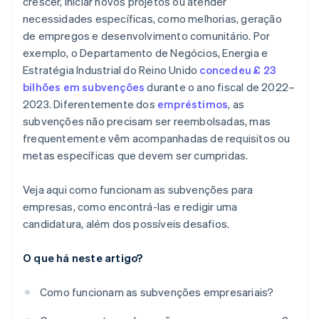
crescer, iniciar novos projetos ou atender
Revise a proposta até a perfeição
internacional
necessidades específicas, como melhorias, geração
Lidar com incertezas
Lembre-se que os avaliadores são humanos
de empregos e desenvolvimento comunitário. Por
Um ano gratuito de Stripe Payments, além de 50 mil
exemplo, o Departamento de Negócios, Energia e
dólares em créditos e descontos de parceiros
Estratégia Industrial do Reino Unido
concedeu £ 23
bilhões em subvenções
durante o ano fiscal de 2022–
2023. Diferentemente dos
empréstimos
, as
subvenções não precisam ser reembolsadas, mas
frequentemente vêm acompanhadas de requisitos ou
metas específicas que devem ser cumpridas.
Veja aqui como funcionam as subvenções para
empresas, como encontrá-las e redigir uma
candidatura, além dos possíveis desafios.
O que há neste artigo?
Como funcionam as subvenções empresariais?