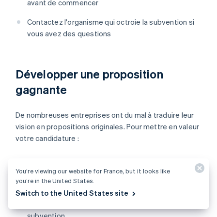
avant de commencer
Contactez l'organisme qui octroie la subvention si
vous avez des questions
Développer une proposition
gagnante
De nombreuses entreprises ont du mal à traduire leur
vision en propositions originales. Pour mettre en valeur
votre candidature :
Rédigez votre proposition comme si vous parliez à
You’re viewing our website for France, but it looks like
quelqu’un qui ne connaît pas votre entreprise
you’re in the United States.
Concentrez-vous sur les résultats et établissez un
Switch to the United States site
lien entre l'impact potentiel et les objectifs de la
subvention