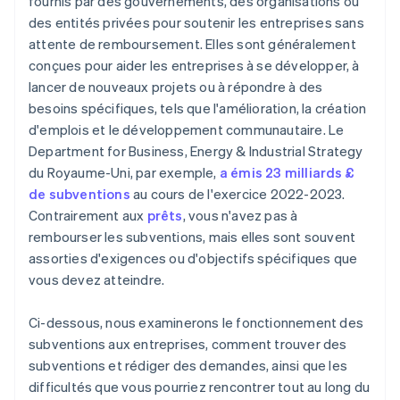
fournis par des gouvernements, des organisations ou
Gérez soigneusement votre budget
Obtenir une aide professionnelle, si nécessaire
des entités privées pour soutenir les entreprises sans
Répondre aux exigences en matière de rapports
Déclaration fiscale automatique au titre de
Anticipez les préoccupations pour pouvoir mieux y
attente de remboursement. Elles sont généralement
l’article 83(b)
répondre
Respecter les délais de dépôt des candidatures
conçues pour aider les entreprises à se développer, à
Documents juridiques d’entreprise de classe
lancer de nouveaux projets ou à répondre à des
Modifiez la proposition jusqu’à ce qu’elle soit bien
Faire face à l’incertitude
mondiale
percutante.
besoins spécifiques, tels que l'amélioration, la création
d'emplois et le développement communautaire. Le
Une année gratuite de Stripe Payments, plus de
N’oubliez pas que les évaluateurs sont aussi des
50 000 $ en crédits et remises partenaires
Department for Business, Energy & Industrial Strategy
êtres humains
du Royaume-Uni, par exemple,
a émis 23 milliards £
de subventions
au cours de l'exercice 2022-2023.
Contrairement aux
prêts
, vous n'avez pas à
rembourser les subventions, mais elles sont souvent
assorties d'exigences ou d'objectifs spécifiques que
vous devez atteindre.
Ci-dessous, nous examinerons le fonctionnement des
subventions aux entreprises, comment trouver des
subventions et rédiger des demandes, ainsi que les
difficultés que vous pourriez rencontrer tout au long du