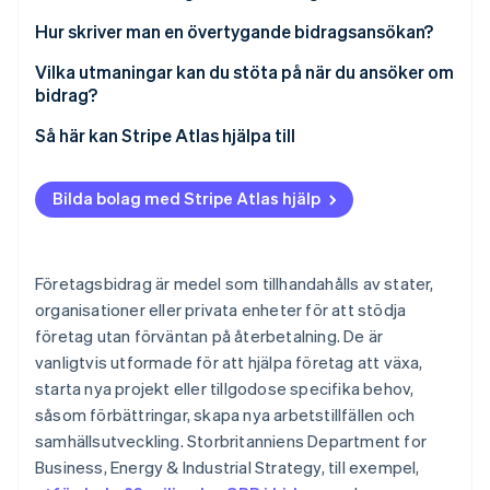
Identitetsverifiering online
Partner
Börja med myndighetskällor
Hur skriver man en övertygande bidragsansökan?
Stripe App Marketplace
Leta efter branschspecifika bidrag
Börja med bidragets ’varför’
Vilka utmaningar kan du stöta på när du ansöker om
bidrag?
Utforska bidrag till ideella organisationer och
Gör din berättelse oförglömlig
Stripe Sessions 2026
företag
Hitta rätt bidrag
Så här kan Stripe Atlas hjälpa till
Var tydlig med vad du planerar att göra med
Se hur Stripe bygger den ekonomiska inf
Titta nu
Utnyttja lokala nätverk
bidraget
Hantera ansökningsprocessen
Ansök till Atlas
Bilda bolag med Stripe Atlas hjälp
Använd onlineverktyg för att förenkla sökningen
Visa att du är ett säkert kort
Skilj ut dig från mängden
Ta emot betalningar och banktjänster innan ditt EIN
anländer
Fundera på partnerskap
Tala deras språk, inte ditt
Ta reda på behörighetskraven
Kontantfritt aktieköp för grundare
Företagsbidrag är medel som tillhandahålls av stater,
Ta hjälp vid behov
Tydliggör avkastningen på investeringen
Ta fram en vinnande ansökan
organisationer eller privata enheter för att stödja
Automatisk deklaration för val av skatt enligt 83(b)
företag utan förväntan på återbetalning. De är
Budgetera med omsorg
Att uppfylla rapporteringskraven
Juridiska dokument för företag i världsklass
vanligtvis utformade för att hjälpa företag att växa,
Att förutse och bemöta tvivel
Sista ansökningsdag
starta nya projekt eller tillgodose specifika behov,
Ett kostnadsfritt år med Stripe Payments, plus
såsom förbättringar, skapa nya arbetstillfällen och
Redigera förslaget tills det är så vasst som det kan
Att hantera osäkerhet
50 000 USD i partnerkrediter och rabatter
bli
samhällsutveckling. Storbritanniens Department for
Business, Energy & Industrial Strategy, till exempel,
Kom ihåg att bidragsgranskare är människor