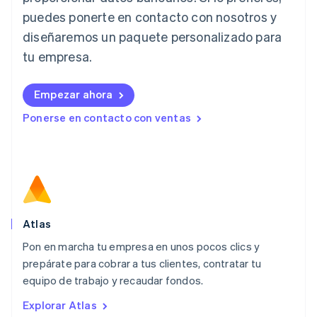
Japón
puedes ponerte en contacto con nosotros y
日本語
English
diseñaremos un paquete personalizado para
Letonia
English
tu empresa.
Liechtenstein
Deutsch
English
Empezar ahora
Lituania
English
Ponerse en contacto con ventas
Luxemburgo
Français
Deutsch
English
Malasia
English
简体中文
Malta
English
México
Español
English
Atlas
Noruega
Pon en marcha tu empresa en unos pocos clics y
English
prepárate para cobrar a tus clientes, contratar tu
Nueva Zelanda
English
equipo de trabajo y recaudar fondos.
Países Bajos
Explorar Atlas
Nederlands
English