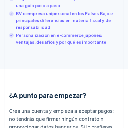
España
una guía paso a paso
Español
English
BV o empresa unipersonal en los Países Bajos:
Estados Unidos
principales diferencias en materia fiscal y de
English
Español
简体中文
Estonia
responsabilidad
English
Personalización en e-commerce japonés:
Finlandia
ventajas, desafíos y por qué es importante
English
Svenska
Francia
Français
English
Gibraltar
English
Grecia
English
Hungría
English
¿A punto para empezar?
India
English
Irlanda
Crea una cuenta y empieza a aceptar pagos:
English
no tendrás que firmar ningún contrato ni
Italia
proporcionar datos bancarios. Si lo prefieres,
Italiano
English