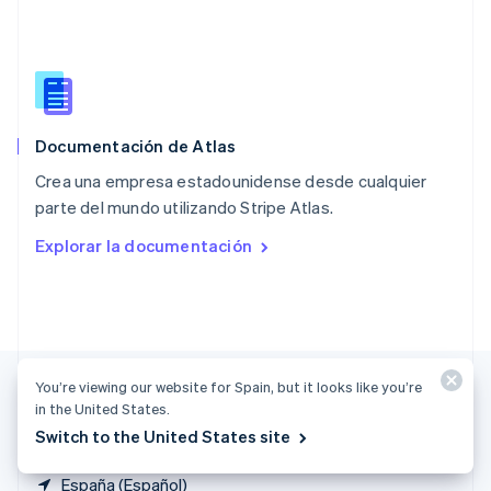
Polonia
English
Portugal
Português
English
RAE de Hong Kong, China
English
简体中文
Documentación de Atlas
Reino Unido
English
Crea una empresa estadounidense desde cualquier
República Checa
parte del mundo utilizando Stripe Atlas.
English
Rumanía
Explorar la documentación
English
Singapur
English
简体中文
Suecia
Svenska
English
Suiza
You’re viewing our website for Spain, but it looks like you’re
Deutsch
Français
Italiano
English
Tailandia
in the United States.
ไทย
English
Switch to the United States site
España (Español)