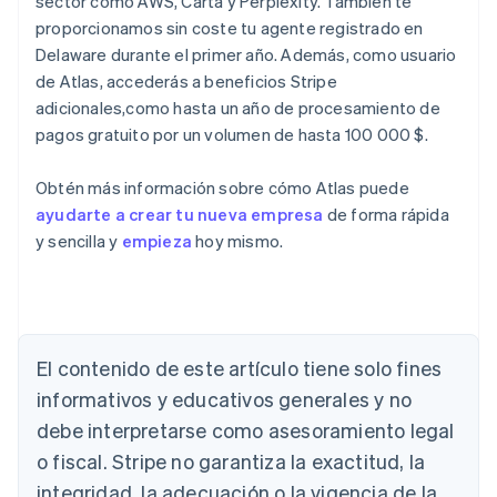
sector como AWS, Carta y Perplexity. También te
proporcionamos sin coste tu agente registrado en
Delaware durante el primer año. Además, como usuario
de Atlas, accederás a beneficios Stripe
adicionales,como hasta un año de procesamiento de
pagos gratuito por un volumen de hasta 100 000 $.
Obtén más información sobre cómo Atlas puede
ayudarte a crear tu nueva empresa
de forma rápida
y sencilla y
empieza
hoy mismo.
El contenido de este artículo tiene solo fines
Alemania
informativos y educativos generales y no
Deutsch
English
Australia
debe interpretarse como asesoramiento legal
English
o fiscal. Stripe no garantiza la exactitud, la
Austria
integridad, la adecuación o la vigencia de la
Deutsch
English