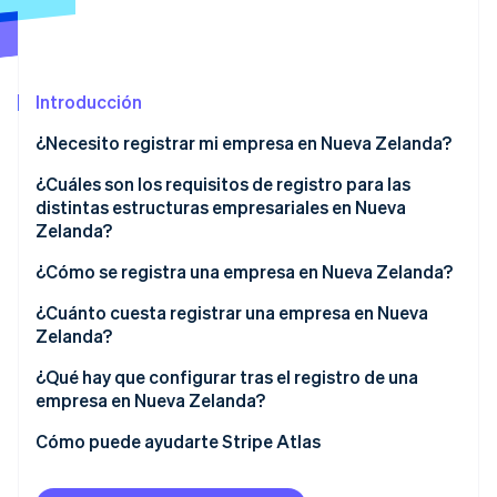
Sector público
Radar
Comercio minorista
Prevención de fraude
Atlas
Introducción
Constitución de una startup
Ecosystem
Climate
¿Necesito registrar mi empresa en Nueva Zelanda?
Eliminación de dióxido de carbono
Socios
Stripe App Marketplace
¿Cuáles son los requisitos de registro para las
Identity
distintas estructuras empresariales en Nueva
Verificación de identidad en línea
Zelanda?
Autónomo
¿Cómo se registra una empresa en Nueva Zelanda?
Sociedad
Reserva un nombre de empresa
¿Cuánto cuesta registrar una empresa en Nueva
Zelanda?
Stripe Sessions 2026
Empresa
Identifica a los directores y accionistas
Descubre cómo Stripe está construyendo la infraestructu
¿Qué hay que configurar tras el registro de una
para la IA.
Solicita la constitución
empresa en Nueva Zelanda?
Ver ahora
Regístrate a efectos fiscales durante el proceso de
Confirma los registros del IRD, el NZBN y el GST
Cómo puede ayudarte Stripe Atlas
constitución
Regístrate como empleador si contratas personal
Registro con Atlas