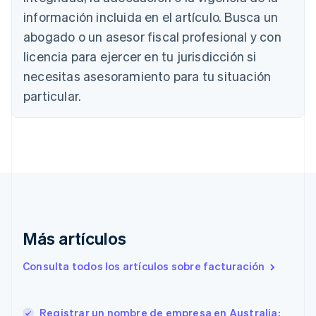
Bélgica
información incluida en el artículo. Busca un
Nederlands
Français
Deutsch
English
abogado o un asesor fiscal profesional y con
Brasil
Português
English
licencia para ejercer en tu jurisdicción si
Bulgaria
necesitas asesoramiento para tu situación
English
Canadá
particular.
English
Français
China continental
简体中文
English
Chipre
English
Croacia
English
Italiano
Dinamarca
English
Más artículos
Emiratos Árabes Unidos
English
Consulta todos los artículos sobre facturación
Eslovaquia
English
Eslovenia
Registrar un nombre de empresa en Australia:
English
Italiano