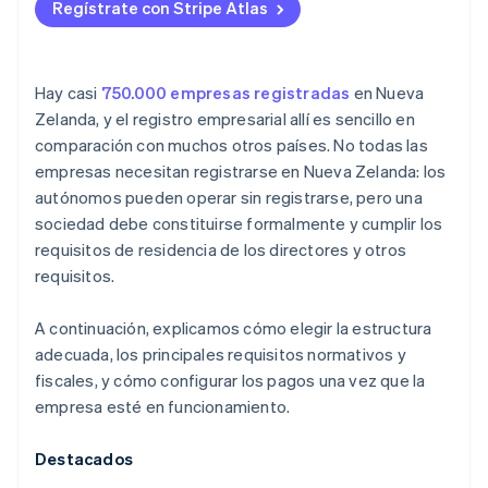
Recibe tu acta de constitución
Regístrate con Stripe Atlas
Comprende las obligaciones con la ACC
Aceptar pagos y operaciones bancarias antes de
tener el EIN
Configura sistemas de mantenimiento de registros
y contabilidad
Compra de acciones iniciales sin efectivo
Hay casi
750.000 empresas registradas
en Nueva
Zelanda, y el registro empresarial allí es sencillo en
Protege tu marca
Presentación automática de la elección fiscal 83(b)
comparación con muchos otros países. No todas las
Formaliza los acuerdos
Documentación legal para empresas de primer nivel
empresas necesitan registrarse en Nueva Zelanda: los
autónomos pueden operar sin registrarse, pero una
Establece un sistema para aceptar pagos
Un año gratis de Stripe Payments, más 50 000 $ en
sociedad debe constituirse formalmente y cumplir los
créditos y descuentos para socios
requisitos de residencia de los directores y otros
requisitos.
A continuación, explicamos cómo elegir la estructura
adecuada, los principales requisitos normativos y
fiscales, y cómo configurar los pagos una vez que la
empresa esté en funcionamiento.
Destacados