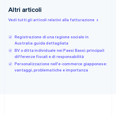
Finlandia
Altri articoli
English
Svenska
Francia
Vedi tutti gli articoli relativi alla fatturazione
Français
English
Germania
Deutsch
English
Registrazione di una ragione sociale in
Giappone
日本語
English
Australia: guida dettagliata
Gibilterra
BV o ditta individuale nei Paesi Bassi: principali
English
differenze fiscali e di responsabilità
Grecia
English
Personalizzazione nell'e-commerce giapponese:
India
vantaggi, problematiche e importanza
English
Irlanda
English
Italia
Italiano
English
Lettonia
English
Liechtenstein
Deutsch
English