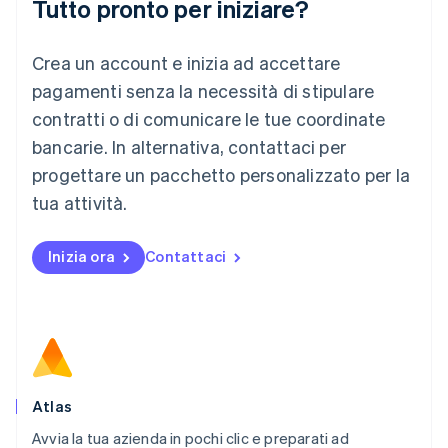
Tutto pronto per iniziare?
Lituania
English
Crea un account e inizia ad accettare
Lussemburgo
Français
Deutsch
English
pagamenti senza la necessità di stipulare
Malaysia
contratti o di comunicare le tue coordinate
English
简体中文
Malta
bancarie. In alternativa, contattaci per
English
progettare un pacchetto personalizzato per la
Messico
tua attività.
Español
English
Norvegia
English
Inizia ora
Contattaci
Nuova Zelanda
English
Paesi Bassi
Nederlands
English
Polonia
English
Portogallo
Português
English
Atlas
RAS di Hong Kong, Cina
Avvia la tua azienda in pochi clic e preparati ad
English
简体中文