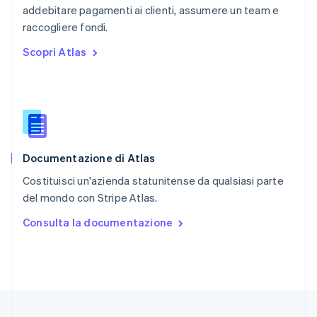
addebitare pagamenti ai clienti, assumere un team e
Regno Unito
English
raccogliere fondi.
Repubblica Ceca
Scopri Atlas
English
Romania
English
Singapore
English
简体中文
Slovacchia
English
Documentazione di Atlas
Slovenia
English
Italiano
Costituisci un'azienda statunitense da qualsiasi parte
Spagna
del mondo con Stripe Atlas.
Español
English
Stati Uniti
Consulta la documentazione
English
Español
简体中文
Svezia
Svenska
English
Svizzera
Deutsch
Français
Italiano
English
Thailandia
ไทย
English