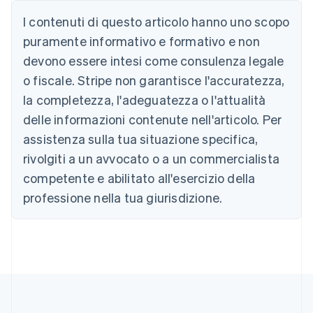
English
Austria
I contenuti di questo articolo hanno uno scopo
Deutsch
English
puramente informativo e formativo e non
Belgio
devono essere intesi come consulenza legale
Nederlands
Français
Deutsch
English
Brasile
o fiscale. Stripe non garantisce l'accuratezza,
Português
English
la completezza, l'adeguatezza o l'attualità
Bulgaria
English
delle informazioni contenute nell'articolo. Per
Canada
assistenza sulla tua situazione specifica,
English
Français
Cina continentale
rivolgiti a un avvocato o a un commercialista
简体中文
English
competente e abilitato all'esercizio della
Cipro
professione nella tua giurisdizione.
English
Croazia
English
Italiano
Danimarca
English
Emirati Arabi Uniti
English
Estonia
English