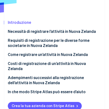
Scopri cosa ti aspetta
Radar
Ecosistema
Prevenzione delle frodi
Introduzione
Partner
Atlas
Stripe App Marketplace
Costituzione di start-up
Necessità di registrare l’attività in Nuova Zelanda
Climate
Rimozione del carbonio
Requisiti di registrazione per le diverse forme
societarie in Nuova Zelanda
Identity
Verifica online dell'identità
Ditta individuale
Come registrare un’attività in Nuova Zelanda
Società di persone
Prenotare un nome per la società
Costi di registrazione di un’attività in Nuova
Zelanda
Società
Identificare membri del consiglio di
amministrazione e azionisti
Adempimenti successivi alla registrazione
Stripe Sessions 2026
dell’attività in Nuova Zelanda
Scopri come Stripe sta costruendo l'infrastruttura economi
Presentare la domanda di costituzione della
Guarda ora
società
Confermare le registrazioni ai fini IRD, NZBN e GST
In che modo Stripe Atlas può essere d’aiuto
Registrarsi ai fini fiscali durante la costituzione
Registrarsi come datore di lavoro in caso di
Registrazione su Atlas
della società
assunzione di personale
Crea la tua azienda con Stripe Atlas