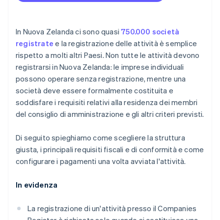
Accettazione di pagamenti e operazioni bancarie
Ricevere l’atto costitutivo
Comprendere gli obblighi ACC
prima dell’arrivo del tuo EIN
Predisporre sistemi di registrazione e contabilità
Acquisto di azioni senza contanti da parte del
In Nuova Zelanda ci sono quasi
750.000 società
fondatore
registrate
e la registrazione delle attività è semplice
Proteggere il brand
rispetto a molti altri Paesi. Non tutte le attività devono
Presentazione automatica della dichiarazione
Formalizzare gli accordi
registrarsi in Nuova Zelanda: le imprese individuali
fiscale 83(b)
possono operare senza registrazione, mentre una
Stabilire un sistema per accettare pagamenti
Documenti legali aziendali con idoneità globale
società deve essere formalmente costituita e
soddisfare i requisiti relativi alla residenza dei membri
Un anno gratuito di Stripe Payments, più 50.000
del consiglio di amministrazione e gli altri criteri previsti.
USD in crediti e sconti offerti dai partner
Di seguito spieghiamo come scegliere la struttura
giusta, i principali requisiti fiscali e di conformità e come
configurare i pagamenti una volta avviata l'attività.
In evidenza
La registrazione di un'attività presso il Companies