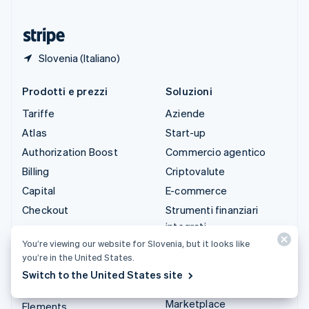
Ungheria
English
Slovenia (Italiano)
Prodotti e prezzi
Soluzioni
Tariffe
Aziende
Atlas
Start-up
Authorization Boost
Commercio agentico
Billing
Criptovalute
Capital
E-commerce
Checkout
Strumenti finanziari
integrati
Climate
You’re viewing our website for Slovenia, but it looks like
Automazione per finanza
Connect
you’re in the United States.
Aziende globali
Criptovalute
Switch to the United States site
Pagamenti in-app
Data Pipeline
Marketplace
Elements