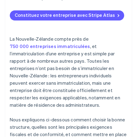
Recevoir votre acte constitutif
S’immatriculer comme employeur si vous recrutez
S’inscrire sur Atlas
Constituez votre entreprise avec Stripe Atlas
Comprendre les obligations liées à l’ACC
Accepter des paiements et effectuer des
opérations bancaires avant l’obtention de votre
Mettre en place votre comptabilité
numéro EIN
La Nouvelle-Zélande compte près de
Protéger votre marque
Achat dématérialisé des actions du fondateur
750 000 entreprises immatriculées
, et
l’immatriculation d’une entreprise y est simple par
Formaliser les accords
Déclaration fiscale automatique au titre de
rapport à de nombreux autres pays. Toutes les
l’article 83(b)
Mettre en place un système d’acceptation des
entreprises n’ont pas besoin de s’immatriculer en
paiements
Documents juridiques d’entreprise de classe
Nouvelle-Zélande : les entrepreneurs individuels
mondiale
peuvent exercer sans immatriculation, mais une
entreprise doit être constituée officiellement et
Une année gratuite de Stripe Payments, plus de
50 000 $ en crédits et remises partenaires
respecter les exigences applicables, notamment en
matière de résidence des administrateurs.
Nous expliquons ci-dessous comment choisir la bonne
structure, quelles sont les principales exigences
fiscales et de conformité, et comment mettre en place