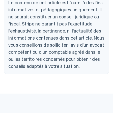
Le contenu de cet article est fourni à des fins
Deutsch
English
Australie
informatives et pédagogiques uniquement. Il
English
ne saurait constituer un conseil juridique ou
Autriche
Deutsch
English
fiscal. Stripe ne garantit pas l'exactitude,
Belgique
l'exhaustivité, la pertinence, ni l'actualité des
Nederlands
Français
Deutsch
English
Brésil
informations contenues dans cet article. Nous
Português
English
vous conseillons de solliciter l'avis d'un avocat
Bulgarie
compétent ou d'un comptable agréé dans le
English
Canada
ou les territoires concernés pour obtenir des
English
Français
conseils adaptés à votre situation.
Chine continentale
简体中文
English
Chypre
English
Croatie
English
Italiano
Danemark
English
Émirats arabes unis
English