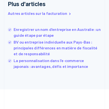
Plus d'articles
Espagne
Español
English
Autres articles sur la facturation
Estonie
English
États-Unis
Enregistrer un nom d’entreprise en Australie : un
English
Español
简体中文
guide étape par étape
Finlande
English
Svenska
BV ou entreprise individuelle aux Pays-Bas :
France
principales différences en matière de fiscalité
Français
English
et de responsabilité
Gibraltar
English
La personnalisation dans l’e‑commerce
Grèce
japonais : avantages, défis et importance
English
Hongrie
English
Inde
English
Irlande
English
Italie
Italiano
English