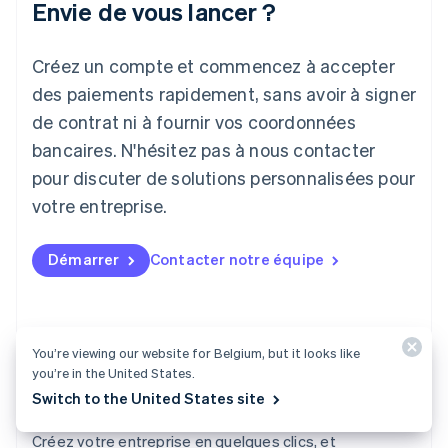
Envie de vous lancer ?
Japon
日本語
English
Créez un compte et commencez à accepter
Lettonie
English
des paiements rapidement, sans avoir à signer
Liechtenstein
de contrat ni à fournir vos coordonnées
Deutsch
English
Lituanie
bancaires. N'hésitez pas à nous contacter
English
pour discuter de solutions personnalisées pour
Luxembourg
votre entreprise.
Français
Deutsch
English
Malaisie
English
简体中文
Démarrer
Contacter notre équipe
Malte
English
Mexique
Español
English
Norvège
You’re viewing our website for Belgium, but it looks like
English
you’re in the United States.
Nouvelle-Zélande
Switch to the United States site
English
Atlas
Pays-Bas
Créez votre entreprise en quelques clics, et
Nederlands
English