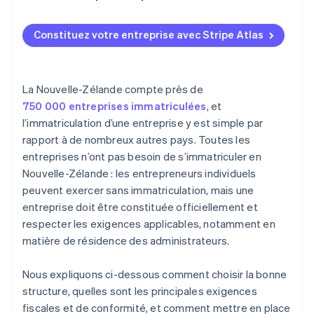
Recevoir votre acte constitutif
S’immatriculer comme employeur si vous recrutez
S’inscrire sur Atlas
Constituez votre entreprise avec Stripe Atlas
Comprendre les obligations liées à l’ACC
Accepter des paiements et effectuer des
opérations bancaires avant l’obtention de votre
Mettre en place votre comptabilité
numéro EIN
La Nouvelle-Zélande compte près de
Protéger votre marque
Achat dématérialisé des actions du fondateur
750 000 entreprises immatriculées
, et
l’immatriculation d’une entreprise y est simple par
Formaliser les accords
Déclaration fiscale automatique au titre de
rapport à de nombreux autres pays. Toutes les
l’article 83(b)
Mettre en place un système d’acceptation des
entreprises n’ont pas besoin de s’immatriculer en
paiements
Documents juridiques d’entreprise de classe
Nouvelle-Zélande : les entrepreneurs individuels
mondiale
peuvent exercer sans immatriculation, mais une
entreprise doit être constituée officiellement et
Une année gratuite de Stripe Payments, plus de
50 000 $ en crédits et remises partenaires
respecter les exigences applicables, notamment en
matière de résidence des administrateurs.
Nous expliquons ci-dessous comment choisir la bonne
structure, quelles sont les principales exigences
fiscales et de conformité, et comment mettre en place