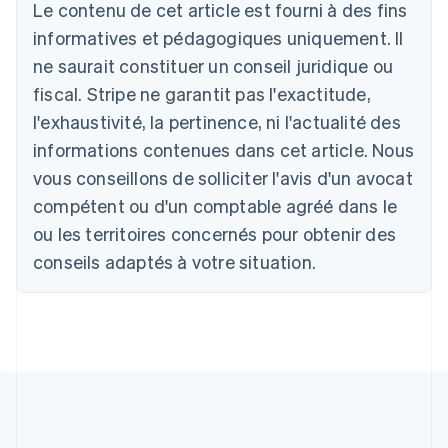
Le contenu de cet article est fourni à des fins
Deutsch
English
Australie
informatives et pédagogiques uniquement. Il
English
ne saurait constituer un conseil juridique ou
Autriche
Deutsch
English
fiscal. Stripe ne garantit pas l'exactitude,
Belgique
l'exhaustivité, la pertinence, ni l'actualité des
Nederlands
Français
Deutsch
English
Brésil
informations contenues dans cet article. Nous
Português
English
vous conseillons de solliciter l'avis d'un avocat
Bulgarie
compétent ou d'un comptable agréé dans le
English
Canada
ou les territoires concernés pour obtenir des
English
Français
conseils adaptés à votre situation.
Chine continentale
简体中文
English
Chypre
English
Croatie
English
Italiano
Danemark
English
Émirats arabes unis
English