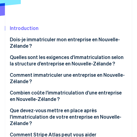
Découvrez les prochaines évolutions
Commerce en ligne
Radar
Prévention de la fraude
Écosystème
Introduction
Atlas
Constitution de start-up
Partenaires
Dois-je immatriculer mon entreprise en Nouvelle-
Climate
Stripe App Marketplace
Zélande ?
Élimination du carbone
Quelles sont les exigences d’immatriculation selon
Identity
la structure d’entreprise en Nouvelle-Zélande ?
Vérification de l'identité
Entrepreneur individuel
Comment immatriculer une entreprise en Nouvelle-
Zélande ?
Société de personnes
Réserver un nom d’entreprise
Combien coûte l’immatriculation d’une entreprise
Entreprise
en Nouvelle-Zélande ?
Stripe Sessions 2026
Identifier les administrateurs et les actionnaires
Découvrez comment Stripe construit l’infrastructure écono
Que devez-vous mettre en place après
Regarder la vidéo
Déposer une demande de constitution
l’immatriculation de votre entreprise en Nouvelle-
Zélande ?
S’immatriculer fiscalement pendant la constitution
Confirmer les immatriculations IRD, NZBN et TPS
Comment Stripe Atlas peut vous aider