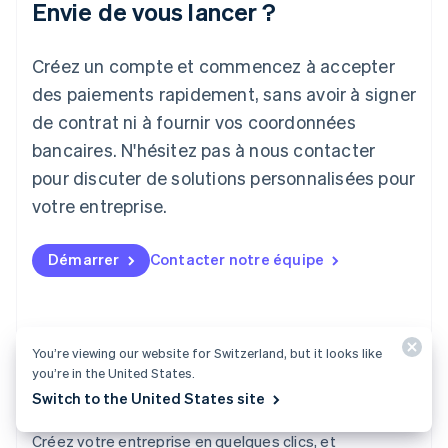
Envie de vous lancer ?
Japon
日本語
English
Créez un compte et commencez à accepter
Lettonie
English
des paiements rapidement, sans avoir à signer
Liechtenstein
de contrat ni à fournir vos coordonnées
Deutsch
English
Lituanie
bancaires. N'hésitez pas à nous contacter
English
pour discuter de solutions personnalisées pour
Luxembourg
votre entreprise.
Français
Deutsch
English
Malaisie
English
简体中文
Démarrer
Contacter notre équipe
Malte
English
Mexique
Español
English
Norvège
You’re viewing our website for Switzerland, but it looks like
English
you’re in the United States.
Nouvelle-Zélande
Switch to the United States site
English
Atlas
Pays-Bas
Créez votre entreprise en quelques clics, et
Nederlands
English