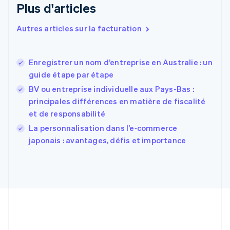
Plus d'articles
Espagne
Español
English
Autres articles sur la facturation
Estonie
English
États-Unis
Enregistrer un nom d’entreprise en Australie : un
English
Español
简体中文
guide étape par étape
Finlande
English
Svenska
BV ou entreprise individuelle aux Pays-Bas :
France
principales différences en matière de fiscalité
Français
English
et de responsabilité
Gibraltar
English
La personnalisation dans l’e‑commerce
Grèce
japonais : avantages, défis et importance
English
Hongrie
English
Inde
English
Irlande
English
Italie
Italiano
English