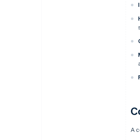
C
A c