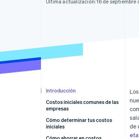
Authorization Boost
Última actualización: 16 de septiembre
Optimizaciones de aceptación
Link
Proceso de compra acelerado
Financial Connections
Datos de ctas. financieras
vinculadas
Introducción
Los
nue
Costos iniciales comunes de las
empresas
com
sal
Costos únicos
Cómo determinar tus costos
de 
iniciales
Costos recurrentes
eta
Enumerar y categorizar los
Cómo ahorrar en costos