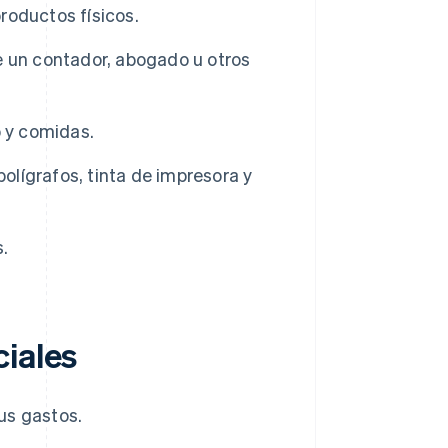
productos físicos.
e un contador, abogado u otros
 y comidas.
olígrafos, tinta de impresora y
.
ciales
us gastos.