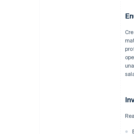
En
Cre
mat
pro
ope
una
sala
In
Rea