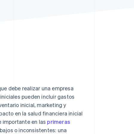
Sesiones de Stripe
2026
Descubre cómo Stripe
construye la
infraestructura
económica para la IA.
Mirar ahora
s que debe realizar una empresa
niciales pueden incluir gastos
entario inicial, marketing y
acto en la salud financiera inicial
e importante en las
primeras
bajos o inconsistentes: una