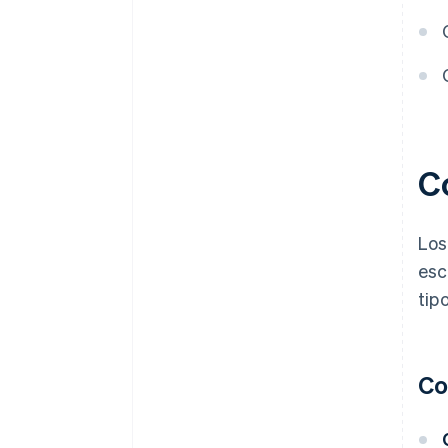
Un año gratis de
Stripe Payments, más $50,000
en créditos y descuentos para
socios
C
Los
esc
tip
Co