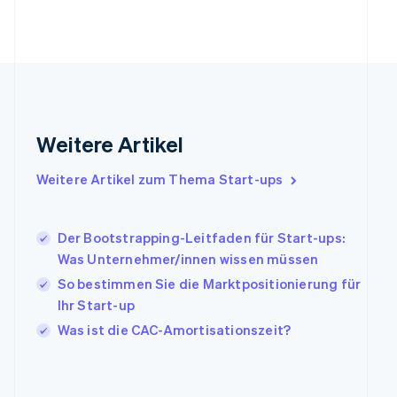
Français
English
Gibraltar
English
Griechenland
English
Indien
English
Weitere Artikel
Irland
English
Italien
Weitere Artikel zum Thema Start-ups
Italiano
English
Japan
日本語
English
Der Bootstrapping-Leitfaden für Start-ups:
Kanada
Was Unternehmer/innen wissen müssen
English
Français
So bestimmen Sie die Marktpositionierung für
Kroatien
English
Italiano
Ihr Start-up
Lettland
Was ist die CAC-Amortisationszeit?
English
Liechtenstein
Deutsch
English
Litauen