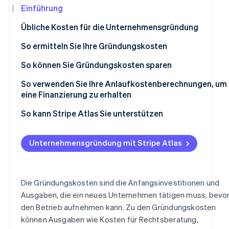
Betrugsprävention
Einführung
Ecosystem
Atlas
Übliche Kosten für die Unternehmensgründung
Start-up-Gründung
Partner
Stripe App-Marktplatz
Climate
Einmalige Kosten
So ermitteln Sie Ihre Gründungskosten
CO₂-Entnahme
Wiederkehrende Kosten
Ausgaben auflisten und in Kategorien unterteilen
So können Sie Gründungskosten sparen
Identity
Online-Identitätsprüfung
Geschätzte Beträge recherchieren
So verwenden Sie Ihre Anlaufkostenberechnungen, um
eine Finanzierung zu erhalten
Budget erstellen
Businessplan erstellen
So kann Stripe Atlas Sie unterstützen
Prüfen und optimieren
Ihren Pitch an Ihre Zielgruppe anpassen
Bei Atlas eine Unternehmensgründung beantragen
Stripe-Sessions 2026
Unternehmensgründung mit Stripe Atlas
Erfahren Sie, wie Stripe Lösungen für die Wir
Überzeugende Argumente anführen
Zahlungen und Bankgeschäfte vor Erhalt der EIN-Num
Jetzt ansehen
nutzen
Suche nach mehreren Finanzierungsmöglichkeiten
Gründungsaktien ohne Einsatz eigener Mittel erwerben
Die Gründungskosten sind die Anfangsinvestitionen und
Ausgaben, die ein neues Unternehmen tätigen muss, bevor
Automatische Einreichung des 83(b)-Steuerformulars
den Betrieb aufnehmen kann. Zu den Gründungskosten
Hochwertige rechtliche Unternehmensdokumente
können Ausgaben wie Kosten für Rechtsberatung,