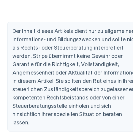
Australien
Der Inhalt dieses Artikels dient nur zu allgemeine
English
Belgien
Informations- und Bildungszwecken und sollte ni
Nederlands
Français
Deutsch
English
als Rechts- oder Steuerberatung interpretiert
Brasilien
Português
English
werden. Stripe übernimmt keine Gewähr oder
Bulgarien
Garantie für die Richtigkeit, Vollständigkeit,
English
Dänemark
Angemessenheit oder Aktualität der Information
English
in diesem Artikel. Sie sollten den Rat eines in Ihr
Deutschland
steuerlichen Zuständigkeitsbereich zugelassene
Deutsch
English
Estland
kompetenten Rechtsbeistands oder von einer
English
Steuerberatungsstelle einholen und sich
Festlandchina
hinsichtlich Ihrer speziellen Situation beraten
简体中文
English
Finnland
lassen.
English
Svenska
Frankreich