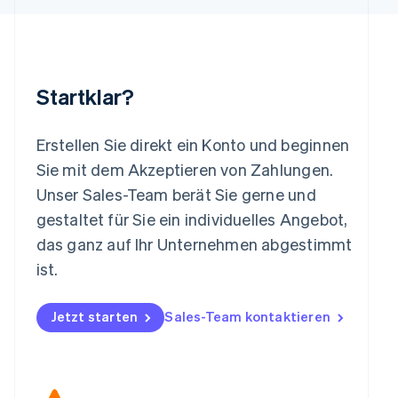
English
Luxemburg
Français
Deutsch
English
Malaysia
English
简体中文
Startklar?
Malta
English
Mexiko
Erstellen Sie direkt ein Konto und beginnen
Español
English
Sie mit dem Akzeptieren von Zahlungen.
Neuseeland
Unser Sales-Team berät Sie gerne und
English
Niederlande
gestaltet für Sie ein individuelles Angebot,
Nederlands
English
das ganz auf Ihr Unternehmen abgestimmt
Norwegen
ist.
English
Österreich
Deutsch
English
Jetzt starten
Sales-Team kontaktieren
Polen
English
Portugal
Português
English
Rumänien