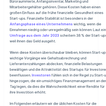
Büroraummiete, Anfangsinventar, Marketing und
Ein Jahr Stripe Payments kostenlos, plus
Mitarbeitergehälter gehören. Diese Kosten haben einen
Partnergutschriften und Rabatte im Wert von 50.000 
großen Einfluss auf die frühe finanzielle Gesundheit eines
Start-ups. Finanzielle Stabilität ist besonders in der
Anfangsphase eines Unternehmens
wichtig, wenn die
Einnahmen niedrig oder unregelmäßig sein können: Laut ei
Umfrage aus dem Jahr 2023
scheitern 38 % der Start-up
weil ihnen das Geld ausgeht.
Wenn diese Kosten überschaubar bleiben, können Start-u
wichtige Vorgänge wie Gehaltsabrechnung und
Lieferantenzahlungen abdecken, finanzielle Belastungen
bewältigen und die Attraktivität des Startups für Investore
beenflussen.
Investoren
fühlen sich in der Regel zu Start-
hingezogen, die ein umsichtiges Finanzmanagement an de
Tag legen, da dies die Wahrscheinlichkeit einer Rendite für
ihre Investition erhöht.
Im Folgenden erläutern wir die üblichen Kosten für die