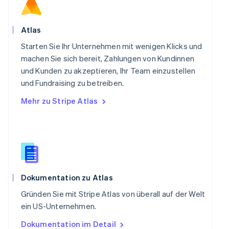
English
Schweden
Svenska
English
Atlas
Schweiz
Starten Sie Ihr Unternehmen mit wenigen Klicks und
Deutsch
Français
Italiano
English
Singapur
machen Sie sich bereit, Zahlungen von Kundinnen
English
简体中文
und Kunden zu akzeptieren, Ihr Team einzustellen
Slowakei
und Fundraising zu betreiben.
English
Mehr zu Stripe Atlas
Slowenien
English
Italiano
Sonderverwaltungsregion Hongkong,
China
English
简体中文
Spanien
Español
English
Thailand
Dokumentation zu Atlas
ไทย
English
Gründen Sie mit Stripe Atlas von überall auf der Welt
Tschechische Republik
ein US-Unternehmen.
English
Ungarn
Dokumentation im Detail
English