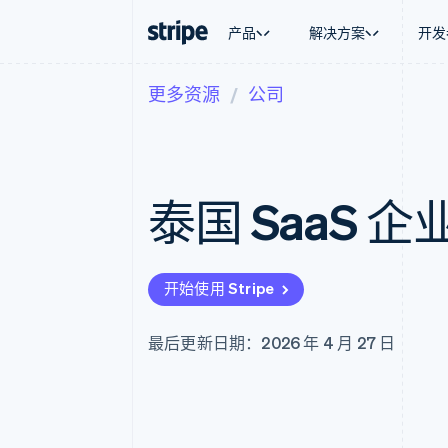
产品
解决方案
开发
更多资源
公司
按企业阶段
文档
学习
按应用场
支持
支付
营收
大型企业
Stripe 文档
博客
智能体
获取支
Payments
Billing
初创企业
API 参考文档
客户案例
加密货
托管支
在线支付
经常性收入
库与 SDK
指南
电子商
专业服
Payment links
Metronome
Stripe Apps
泰国 SaaS 
嵌入式
无代码支付
按用量计费
财务自
Checkout
Subscriptions
全球化
预构建支付界面
订阅管理
应用内
Elements
Invoicing
交易市
灵活的 UI 组件
一次性或定期账单
开始使用 Stripe
资金管
支付方式
Tax
平台
支持 125 种以上
销售税和增值税自动
SaaS
Authorization Boost
Revenue Recogniti
最后更新日期：2026 年 4 月 27 日
支付成功率优化
会计自动化
Link
Stripe Sigma
加速结账
自定义报告
Data Pipeline
数据同步