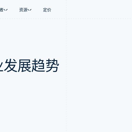
者
资源
定价
景
指南
按行业
公司
资金管理
平台和交易市
商务
持
接受线上付款
AI 企业
产品路线图
Global Payouts
Connect
币
持方案
实施预置结账流程
创作者经济
Sessions 年度大会
向第三方打款
平台支付
务
务
构建平台或交易市场
游戏
招聘
企业发展趋势
金融
管理订阅
酒店、旅游与休闲
资讯中心
动化
提供按用量计费
保险
Stripe Press
企业
发行稳定币支持的支付卡
媒体与娱乐
支付
通过智能体配置和管理服务
非营利组织
场
专业服务
理
公共部门
零售
化
on