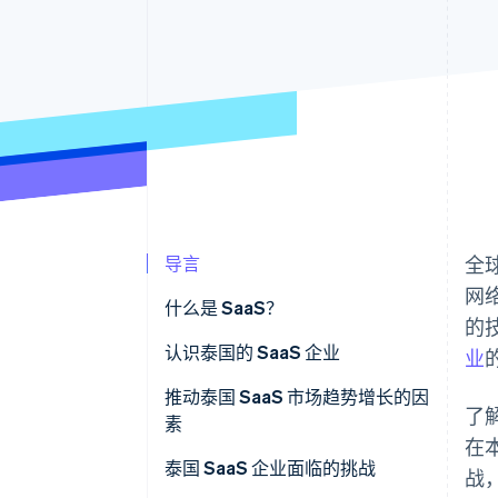
导言
全
网
什么是 SaaS？
的
认识泰国的 SaaS 企业
业
泰国有哪些受欢迎的 SaaS 企业？
推动泰国 SaaS 市场趋势增长的因
了
素
在
强大的技术基础
泰国 SaaS 企业面临的挑战
战