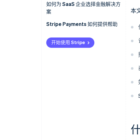
专门满足泰国企业需求的功能
对一次性购买模式的偏好
如何为 SaaS 企业选择金融解决方
本
案
会员制度
取消率
高度稳定的云系统
Stripe Payments 如何提供帮助
数字支付系统的潜力
价格与价值
高安全标准
数字经济政策
易于使用的系统
开始使用 Stripe
多种支付方式
远程和混合工作模式
售后服务
自动化账单管理
网络安全
国外 SaaS 服务商
与其他系统的集成能力
透明的运营和费用
当地法律专业知识
什