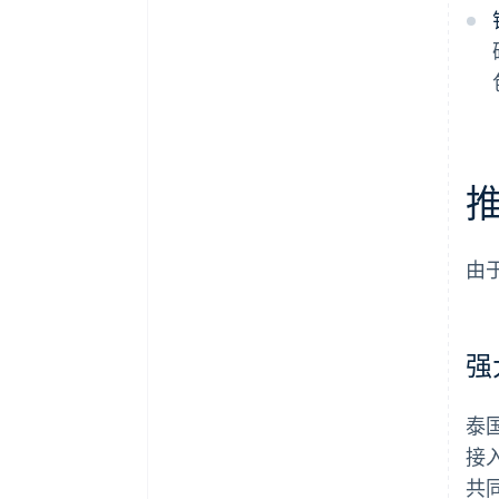
推
由
强
泰
接
共