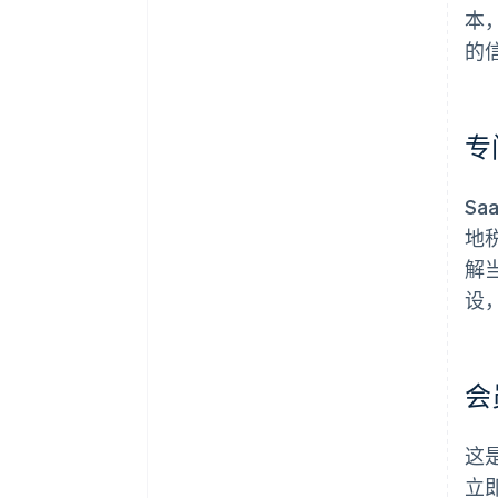
本
的
专
S
地
解
设
会
这
立