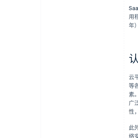
S
用
年
认
云
等
素
广
性
此
络