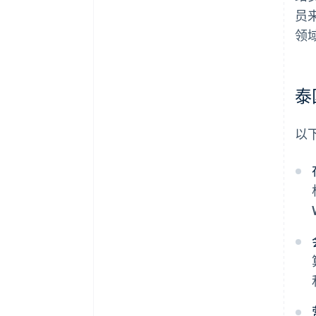
员
领
泰
以