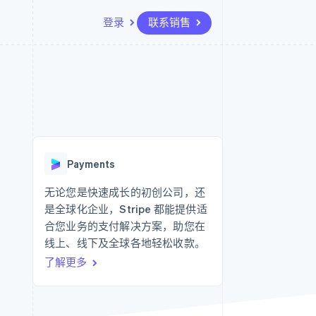
登录
联系销售
资源
生态系统
联系
场
更多
应用集成
合作伙伴
联系销售
Product roadmap
代码示例
Stripe App Marketplace
成为合作伙伴
了解未来规划
开发者博客
API 状态
Radar
欺诈防范
Payments
Atlas
初创企业注册
无论您是快速成长的初创公司，还
是全球化企业，Stripe 都能提供适
Climate
碳移除
合您业务的支付解决方案，助您在
线上、线下及全球各地轻松收款。
了解更多