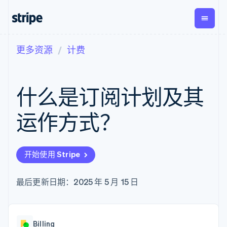
更多资源
计费
按企业阶段
文档
学习
支付
营收
资金管
平台
理
易市
大型企业
Stripe 文档
博客
Payments
Billing
初创企业
API 参考文档
客户案例
什么是订阅计划及其
在线支付
经常性收入
Global
Conn
库与 SDK
指南
Payment links
Metronome
Payouts
Stripe Apps
按用量计费
平台
运作方式？
无代码支付
Subscriptions
向第三
按应用场景
Checkout
方打款
支持
预构建支付界
订阅管理
指南
智能体商务
面
Invoicing
加密货币
获取支持
一次性或定期
Elements
开始使用 Stripe
电子商务
接受线上付款
托管支持方案
灵活的 UI 组件
账单
嵌入式金融
实施预置结账流程
专业服务
Payment
Tax
财务自动化
构建平台或交易市场
最后更新日期：2025 年 5 月 15 日
methods
销售税和增值
全球化企业
管理订阅
接入 125+ 种支
税自动化
应用内支付
提供按用量计费
付方式
Revenue
交易市场
发行稳定币支持的支付卡
Authorization
Recognition
公司
资金管理
通过智能体配置和管理服
Boost
会计自动化
Billing
平台
务