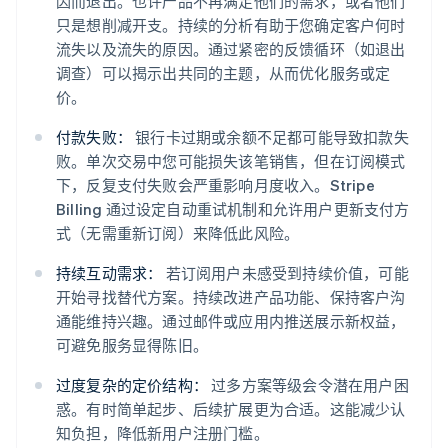
因而退出。也许产品不再满足他们的需求，或者他们
只是想削减开支。持续的分析有助于您确定客户何时
流失以及流失的原因。通过紧密的反馈循环（如退出
调查）可以揭示出共同的主题，从而优化服务或定
价。
付款失败：
银行卡过期或余额不足都可能导致扣款失
败。单次交易中您可能损失该笔销售，但在订阅模式
下，反复支付失败会严重影响月度收入。Stripe
Billing 通过设定自动重试机制和允许用户更新支付方
式（无需重新订阅）来降低此风险。
持续互动需求：
若订阅用户未感受到持续价值，可能
开始寻找替代方案。持续改进产品功能、保持客户沟
通能维持兴趣。通过邮件或应用内推送展示新权益，
可避免服务显得陈旧。
过度复杂的定价结构：
过多方案等级会令潜在用户困
惑。有时简单起步、后续扩展更为合适。这能减少认
知负担，降低新用户注册门槛。