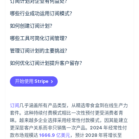
订阅计划对企业有何益处？
了解 Stripe 如何为 AI 构建经济基础设施。
立即观看
可预测的收入
哪些行业成功运用订阅模式？
客户忠诚度
软件即服务 (SaaS)
如何创建订阅计划？
持续的产品或服务改进
订阅盒
确定定价
哪些工具可简化订阅管理？
更简便的支付流程
流媒体服务
选择计费周期
管理订阅计划的主要挑战？
可扩展性
会员平台
概述条款
如何优化订阅计划提升客户留存？
数字出版物
选择合适的支付处理商
提供灵活的计划
开始使用 Stripe
全面测试
奖励长期订阅用户
定期沟通
订阅
几乎涵盖所有产品类型，从精选零食盒到在线生产力
让客户自行管理账户
套件。这种持续付费模式相比一次性预付更受消费者青
睐。越来越多企业选择采用经常性付款模式，因其能建立
重新激活流失用户
更深层客户关系而非只销售一次产品。2024 年经常性付
款市场规模达
1666.9 亿美元
，预计 2028 年将增长至