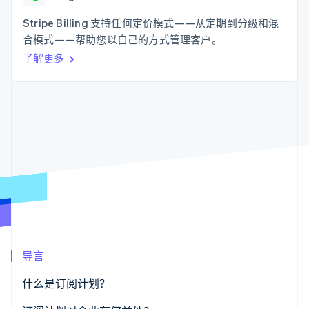
支付成功率优
Stripe Sigma
产品路线图
SaaS
化
自定义报告
Sessions 年度大会
Stripe Billing 支持任何定价模式——从定期到分级和混
Link
Data Pipeline
招聘
合模式——帮助您以自己的方式管理客户。
加速结账
数据同步
资讯中心
资源
了解更多
Stripe Press
按行业
应用集成
AI 企业
代码示例
更多
创作者经济
开发者博客
联系
Product roadmap
游戏
API 状态
了解未来规划
酒店、旅游与休闲
联系销售
保险
Radar
成为合作伙伴
媒体与娱乐
欺诈防范
非营利组织
Atlas
专业服务
初创企业注册
公共部门
零售
Climate
碳移除
导言
生态系统
什么是订阅计划？
合作伙伴
Stripe App Marketplace
Stripe Sessions 2026