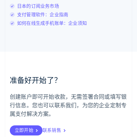
卢森堡
日本的订阅业务市场
Français
Deutsch
English
支付管理软件：企业指南
罗马尼亚
如何在线生成手机账单：企业须知
English
马尔他
English
马来西亚
English
简体中文
美国
English
Español
简体中文
墨西哥
Español
English
准备好开始了？
挪威
English
葡萄牙
创建账户即可开始收款，无需签署合同或填写银
Português
English
行信息。您也可以联系我们，为您的企业定制专
日本
日本語
English
属支付解决方案。
瑞典
Svenska
English
瑞士
立即开始
联系销售
Deutsch
Français
Italiano
English