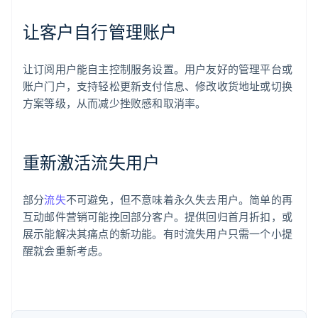
让客户自行管理账户
让订阅用户能自主控制服务设置。用户友好的管理平台或
阿联酋
账户门户，支持轻松更新支付信息、修改收货地址或切换
English
爱尔兰
方案等级，从而减少挫败感和取消率。
English
爱沙尼亚
English
重新激活流失用户
奥地利
Deutsch
English
澳大利亚
部分
流失
不可避免，但不意味着永久失去用户。简单的再
English
巴西
互动邮件营销可能挽回部分客户。提供回归首月折扣，或
Português
English
展示能解决其痛点的新功能。有时流失用户只需一个小提
保加利亚
醒就会重新考虑。
English
比利时
Nederlands
Français
Deutsch
English
波兰
English