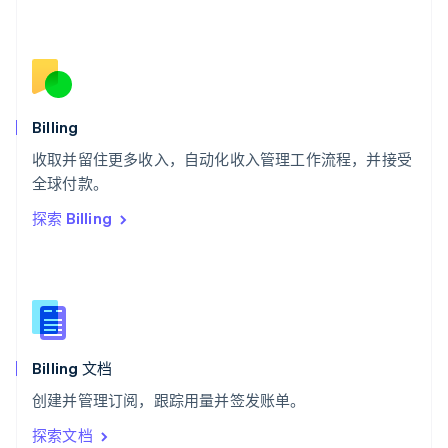
塞浦路斯
English
斯洛伐克
English
斯洛文尼亚
English
Italiano
Billing
泰国
ไทย
English
收取并留住更多收入，自动化收入管理工作流程，并接受
希腊
全球付款。
English
探索 Billing
西班牙
Español
English
新加坡
English
简体中文
新西兰
English
匈牙利
English
Billing 文档
意大利
创建并管理订阅，跟踪用量并签发账单。
Italiano
English
印度
探索文档
English