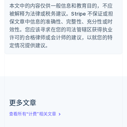
丹麦
本文中的内容仅供一般信息和教育目的，不应
English
被解释为法律或税务建议。Stripe 不保证或担
德国
保文章中信息的准确性、完整性、充分性或时
Deutsch
English
法国
效性。您应该寻求在您的司法管辖区获得执业
Français
English
许可的合格律师或会计师的建议，以就您的特
芬兰
定情况提供建议。
English
Svenska
荷兰
Nederlands
English
加拿大
English
Français
捷克
English
克罗地亚
English
Italiano
拉脱维亚
更多文章
English
立陶宛
查看所有“计费”相关文章
English
列支敦士登
Deutsch
English