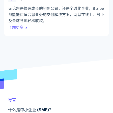
支付成功率优
Stripe Sigma
产品路线图
SaaS
化
自定义报告
Sessions 年度大会
无论您是快速成长的初创公司，还是全球化企业，Stripe
Link
Data Pipeline
招聘
都能提供适合您业务的支付解决方案，助您在线上、线下
加速结账
数据同步
资讯中心
资源
及全球各地轻松收款。
Stripe Press
按行业
了解更多
应用集成
AI 企业
代码示例
更多
创作者经济
开发者博客
联系
Product roadmap
游戏
API 状态
了解未来规划
酒店、旅游与休闲
联系销售
保险
Radar
成为合作伙伴
媒体与娱乐
欺诈防范
非营利组织
Atlas
专业服务
初创企业注册
公共部门
零售
Climate
碳移除
生态系统
导言
合作伙伴
Stripe App Marketplace
什么是中小企业 (SME)？
Stripe Sessions 2026