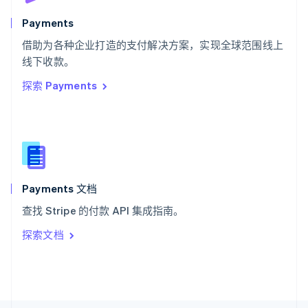
斯洛文尼亚
English
Italiano
Payments
泰国
ไทย
English
借助为各种企业打造的支付解决方案，实现全球范围线上
希腊
线下收款。
English
探索 Payments
西班牙
Español
English
新加坡
English
简体中文
新西兰
English
匈牙利
English
Payments 文档
意大利
查找 Stripe 的付款 API 集成指南。
Italiano
English
印度
探索文档
English
英国
English
直布罗陀
English