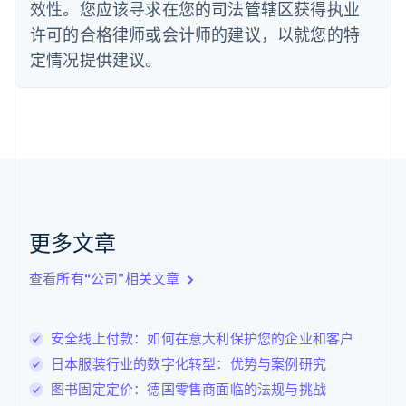
法国
效性。您应该寻求在您的司法管辖区获得执业
Français
English
许可的合格律师或会计师的建议，以就您的特
芬兰
定情况提供建议。
English
Svenska
荷兰
Nederlands
English
加拿大
English
Français
捷克
English
克罗地亚
English
Italiano
拉脱维亚
更多文章
English
立陶宛
查看所有“公司”相关文章
English
列支敦士登
Deutsch
English
卢森堡
安全线上付款：如何在意大利保护您的企业和客户
Français
Deutsch
English
日本服装行业的数字化转型：优势与案例研究
罗马尼亚
图书固定定价：德国零售商面临的法规与挑战
English