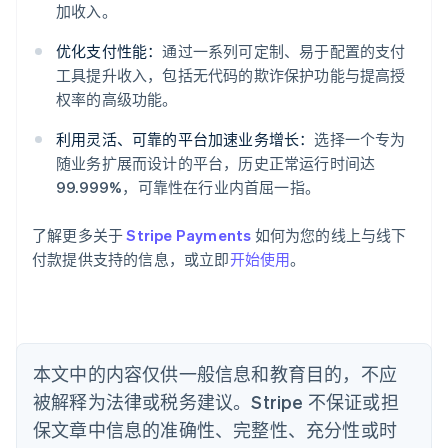
阿联酋
加收入。
English
爱尔兰
优化支付性能：
通过一系列可定制、易于配置的支付
English
工具提升收入，包括无代码的欺诈保护功能与提高授
爱沙尼亚
权率的高级功能。
English
奥地利
利用灵活、可靠的平台加速业务增长：
选择一个专为
Deutsch
English
随业务扩展而设计的平台，历史正常运行时间达
澳大利亚
99.999%，可靠性在行业内首屈一指。
English
巴西
Português
English
了解更多关于
Stripe Payments
如何为您的线上与线下
保加利亚
付款提供支持的信息，或立即
开始使用
。
English
比利时
Nederlands
Français
Deutsch
English
波兰
English
丹麦
本文中的内容仅供一般信息和教育目的，不应
English
被解释为法律或税务建议。Stripe 不保证或担
德国
保文章中信息的准确性、完整性、充分性或时
Deutsch
English