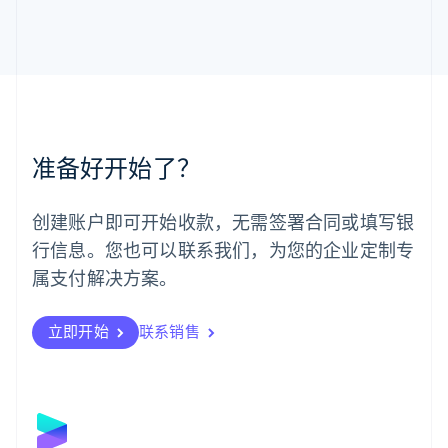
马尔他
English
马来西亚
English
简体中文
美国
English
Español
简体中文
墨西哥
Español
English
准备好开始了？
挪威
English
葡萄牙
创建账户即可开始收款，无需签署合同或填写银
Português
English
行信息。您也可以联系我们，为您的企业定制专
日本
日本語
English
属支付解决方案。
瑞典
Svenska
English
瑞士
立即开始
联系销售
Deutsch
Français
Italiano
English
塞浦路斯
English
斯洛伐克
English