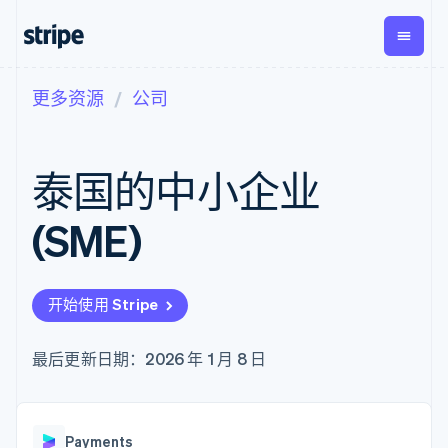
更多资源
公司
按企业阶段
文档
学习
支付
营收
资金管
平台
理
易市
大型企业
Stripe 文档
博客
Payments
Billing
初创企业
API 参考文档
客户案例
泰国的中小企业
在线支付
经常性收入
Global
Conn
库与 SDK
指南
Payment links
Metronome
Payouts
Stripe Apps
按用量计费
平台
(SME)
无代码支付
Subscriptions
向第三
按应用场景
Checkout
方打款
支持
预构建支付界
订阅管理
指南
智能体商务
面
Invoicing
加密货币
获取支持
一次性或定期
Elements
开始使用 Stripe
电子商务
接受线上付款
托管支持方案
灵活的 UI 组件
账单
嵌入式金融
实施预置结账流程
专业服务
Payment
Tax
财务自动化
构建平台或交易市场
最后更新日期：2026 年 1 月 8 日
methods
销售税和增值
全球化企业
管理订阅
接入 125+ 种支
税自动化
应用内支付
提供按用量计费
付方式
Revenue
交易市场
发行稳定币支持的支付卡
Authorization
Recognition
公司
资金管理
通过智能体配置和管理服
Boost
会计自动化
Payments
平台
务