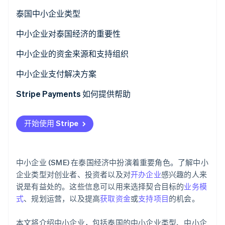
了解 Stripe 如何为 AI 构建经济基础设施。
泰国中小企业类型
立即观看
中小企业对泰国经济的重要性
中小企业的资金来源和支持组织
中小企业的资金来源
中小企业支付解决方案
支持中小企业组织
Stripe Payments 如何提供帮助
开始使用 Stripe
中小企业 (SME) 在泰国经济中扮演着重要角色。了解中小
企业类型对创业者、投资者以及对
开办企业
感兴趣的人来
说是有益处的。这些信息可以用来选择契合目标的
业务模
式
、规划运营，以及提高
获取资金
或
支持项目
的机会。
本文将介绍中小企业，包括泰国的中小企业类型、中小企