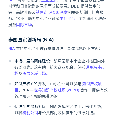
时代和日益激烈的竞争而成长发展。DBD 提供数字营
销、品牌升级及
销售点 (POS) 系统
相关的培训与信息服
务。它还可助力中小企业对接
电商平台
，并将商业机遇拓
展至
国际市场
。
泰国国家创新局 (NIA)
NIA
支持中小企业进行整体改进，具体包括以下方面：
市场扩展与网络建设：
该局帮助中小企业对接国内外
各类网络。这有助于扩大商业机会，包括
进军海外市
场
及
拓展区域市场。
知识产权 (IP) 开发：
中小企业可以参与
知识产权项
目
。NIA 与
世界知识产权组织 (WIPO)
合作，提供有效
管理知识产权的免费咨询。
促进全国资源对接：
NIA 发挥关键作用，搭建系统，
以将
初创公司
与公共部门及私营部门进行对接。