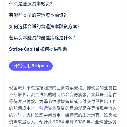
什么是营运资本融资？
了解 Stripe 如何为 AI 构建经济基础设施。
立即观看
有哪些类型的营运资本融资？
短期商业贷款
如何选择合适的营运资本融资方案？
企业信用额度
使用案例是什么？
营运资本融资的最佳策略是什么？
企业信用卡
了解您真正需要的资金额度
减轻营运资本周转的压力
Stripe Capital 如何提供帮助
贸易信贷（也称供应商信贷）
时间因素
在实际需要之前建立信用额度
开始使用 Stripe
发票融资或保理业务
将还款结构与您的现金流相匹配
明确资金用途
商家预借现金 (MCA)
权衡真实成本
切勿将债务作为营运核心
现金流并不总是按照您的业务方案流动。即使您的业务在
查看资格
考虑其他弥补短缺的办法
不断增长，资金进出的时间也会变得紧张，尤其是当您在
等待客户付款、为季节性激增备货或支付交付已售出工作
保持运营方案的灵活性
的前期成本时。
营运资本
融资的目的就是在等待现金流入
的同时，支付这些中间费用，维持您的正常运转。这类融
资需求量很大，预计从 2024 年到 2032 年，全球营运资