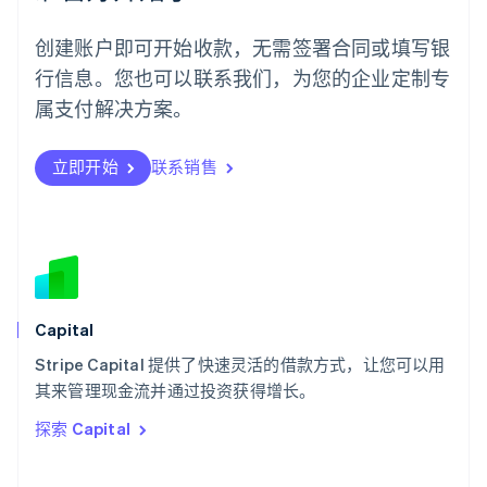
English
葡萄牙
创建账户即可开始收款，无需签署合同或填写银
Português
English
行信息。您也可以联系我们，为您的企业定制专
日本
日本語
English
属支付解决方案。
瑞典
Svenska
English
瑞士
立即开始
联系销售
Deutsch
Français
Italiano
English
塞浦路斯
English
斯洛伐克
English
斯洛文尼亚
English
Italiano
Capital
泰国
ไทย
English
Stripe Capital 提供了快速灵活的借款方式，让您可以用
希腊
其来管理现金流并通过投资获得增长。
English
探索 Capital
西班牙
Español
English
新加坡