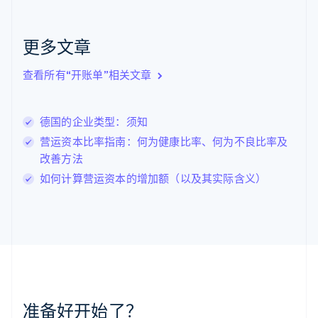
English
克罗地亚
English
Italiano
更多文章
拉脱维亚
English
查看所有“开账单”相关文章
立陶宛
English
列支敦士登
德国的企业类型：须知
Deutsch
English
卢森堡
营运资本比率指南：何为健康比率、何为不良比率及
Français
Deutsch
English
改善方法
罗马尼亚
如何计算营运资本的增加额（以及其实际含义）
English
马尔他
English
马来西亚
English
简体中文
美国
English
Español
简体中文
墨西哥
Español
English
准备好开始了？
挪威