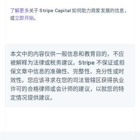
English
巴西
了解更多
关于 Stripe Capital 如何助力商家发展的信息，
Português
English
或
立即开始
。
保加利亚
English
比利时
Nederlands
Français
Deutsch
English
波兰
本文中的内容仅供一般信息和教育目的，不应
English
丹麦
被解释为法律或税务建议。Stripe 不保证或担
English
保文章中信息的准确性、完整性、充分性或时
德国
效性。您应该寻求在您的司法管辖区获得执业
Deutsch
English
法国
许可的合格律师或会计师的建议，以就您的特
Français
English
定情况提供建议。
芬兰
English
Svenska
荷兰
Nederlands
English
加拿大
English
Français
捷克