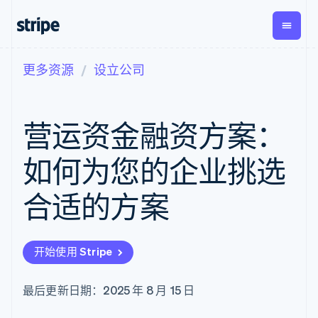
更多资源
设立公司
按企业阶段
文档
学习
支付
营收
资金管
平台
理
易市
大型企业
Stripe 文档
博客
Payments
Billing
初创企业
API 参考文档
客户案例
营运资金融资方案：
在线支付
经常性收入
Global
Conn
库与 SDK
指南
Payment links
Metronome
Payouts
Stripe Apps
按用量计费
平台
如何为您的企业挑选
无代码支付
Subscriptions
向第三
按应用场景
Checkout
方打款
支持
预构建支付界
订阅管理
合适的方案
指南
智能体商务
面
Invoicing
加密货币
获取支持
一次性或定期
Elements
电子商务
接受线上付款
托管支持方案
灵活的 UI 组件
账单
嵌入式金融
实施预置结账流程
专业服务
Payment
Tax
开始使用 Stripe
财务自动化
构建平台或交易市场
methods
销售税和增值
全球化企业
管理订阅
接入 125+ 种支
税自动化
应用内支付
提供按用量计费
付方式
Revenue
最后更新日期：2025 年 8 月 15 日
交易市场
发行稳定币支持的支付卡
Authorization
Recognition
公司
资金管理
通过智能体配置和管理服
Boost
会计自动化
平台
务