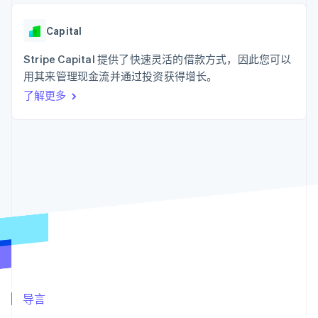
支付成功率优
Stripe Sigma
产品路线图
SaaS
化
自定义报告
Sessions 年度大会
Link
Data Pipeline
Capital
招聘
加速结账
数据同步
资讯中心
资源
Stripe Capital 提供了快速灵活的借款方式，因此您可以
Stripe Press
按行业
用其来管理现金流并通过投资获得增长。
应用集成
了解更多
AI 企业
代码示例
更多
创作者经济
开发者博客
联系
Product roadmap
游戏
API 状态
了解未来规划
酒店、旅游与休闲
联系销售
保险
Radar
成为合作伙伴
媒体与娱乐
欺诈防范
非营利组织
Atlas
专业服务
初创企业注册
公共部门
零售
Climate
碳移除
生态系统
合作伙伴
导言
Stripe App Marketplace
Stripe Sessions 2026