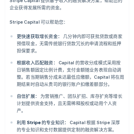
Stripe Capital 提供基于收入的融资解决方案，帮助您的
企业获得发展所需的资金。
Stripe Capital 可以帮助您：
更快速获取增长资金：
几分钟内即可获批贷款或商家
预借现金，无需传统银行贷款冗长的申请流程和抵押
担保要求。
根据收入匹配融资：
Capital 的营收分成模式采用按
日销售额固定比例计费，支付金额随业务表现自动调
整。若当期销售分成未达最低应缴额，Capital 将在周
阿联酋
期结束时自动从贵司的银行账户扣缴差额部分。
English
爱尔兰
自信扩展：
为营销推广、团队扩招、库存扩充等增长
English
计划提供资金支持，且无需稀释股权或动用个人资
爱沙尼亚
产。
English
奥地利
利用 Stripe 的专业知识：
Capital 根据 Stripe 深厚
Deutsch
English
的专业知识和支付数据提供定制的融资解决方案。
澳大利亚