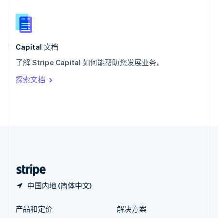
English
简体中文
新西兰
English
匈牙利
English
Capital 文档
意大利
了解 Stripe Capital 如何能帮助您发展业务。
Italiano
English
印度
探索文档
English
英国
English
直布罗陀
English
中国内地
简体中文
English
中国香港特别行政区
English
简体中文
中国内地 (简体中文)
产品和定价
解决方案