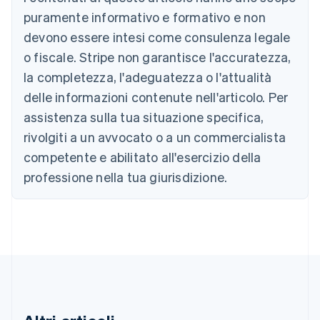
Belgio
puramente informativo e formativo e non
Nederlands
Français
Deutsch
English
Brasile
devono essere intesi come consulenza legale
Português
English
o fiscale. Stripe non garantisce l'accuratezza,
Bulgaria
la completezza, l'adeguatezza o l'attualità
English
Canada
delle informazioni contenute nell'articolo. Per
English
Français
assistenza sulla tua situazione specifica,
Cina continentale
简体中文
English
rivolgiti a un avvocato o a un commercialista
Cipro
competente e abilitato all'esercizio della
English
Croazia
professione nella tua giurisdizione.
English
Italiano
Danimarca
English
Emirati Arabi Uniti
English
Estonia
English
Finlandia
English
Svenska