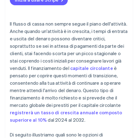
cassa
Anticipi in contanti per l’esercente (MCA)
Devi sapere a cosa serve il denaro
Valuta il costo reale
Non basare il tuo piano operativo sul debito
Il flusso di cassa non sempre segue il piano dell'attività.
Verifica la tua idoneità
Anche quando un'attività è in crescita, i tempi di entrata
Considera altri modi per coprire un eventuale deficit
e uscita del denaro possono diventare critici,
Mantieni flessibile il piano operativo
soprattutto se sei in attesa di pagamenti da parte dei
clienti, stai facendo scorta per un picco stagionale o
stai coprendo i costi iniziali per consegnare lavori già
venduti. Il finanziamento del
capitale circolante
è
pensato per coprire questi momenti di transizione,
consentendo alla tua attività di continuare a operare
mentre attendi l'arrivo del denaro. Questo tipo di
finanziamento è molto richiesto e si prevede che il
mercato globale dei prestiti per il capitale circolante
registrerà un tasso di crescita annuale composto
superiore al 10%
dal 2024 al 2032.
Di seguito illustriamo quali sono le opzioni di