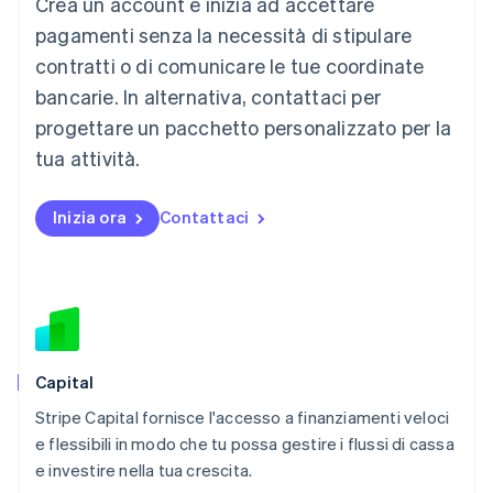
Crea un account e inizia ad accettare
Lussemburgo
Français
Deutsch
English
pagamenti senza la necessità di stipulare
Malaysia
contratti o di comunicare le tue coordinate
English
简体中文
Malta
bancarie. In alternativa, contattaci per
English
progettare un pacchetto personalizzato per la
Messico
tua attività.
Español
English
Norvegia
English
Inizia ora
Contattaci
Nuova Zelanda
English
Paesi Bassi
Nederlands
English
Polonia
English
Portogallo
Português
English
Capital
RAS di Hong Kong, Cina
Stripe Capital fornisce l'accesso a finanziamenti veloci
English
简体中文
e flessibili in modo che tu possa gestire i flussi di cassa
Regno Unito
English
e investire nella tua crescita.
Repubblica Ceca