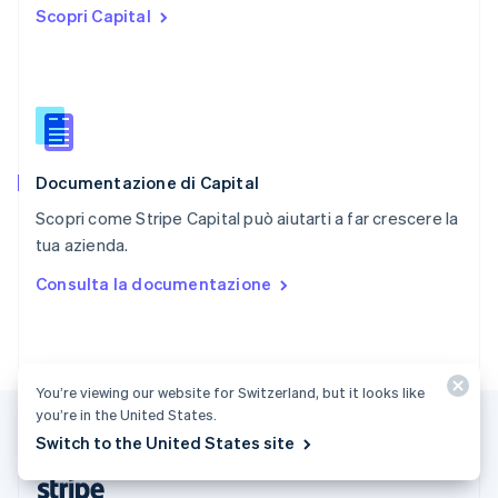
Scopri Capital
English
Romania
English
Singapore
English
简体中文
Slovacchia
English
Documentazione di Capital
Slovenia
English
Italiano
Scopri come Stripe Capital può aiutarti a far crescere la
Spagna
tua azienda.
Español
English
Stati Uniti
Consulta la documentazione
English
Español
简体中文
Svezia
Svenska
English
Svizzera
Deutsch
Français
Italiano
English
You’re viewing our website for Switzerland, but it looks like
Thailandia
you’re in the United States.
ไทย
English
Switch to the United States site
Ungheria
English