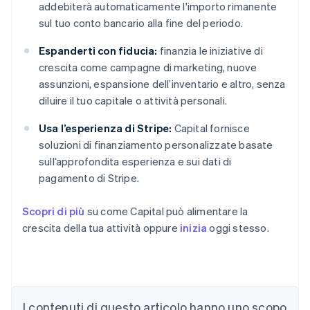
addebiterà automaticamente l'importo rimanente
sul tuo conto bancario alla fine del periodo.
Espanderti con fiducia:
finanzia le iniziative di
crescita come campagne di marketing, nuove
assunzioni, espansione dell’inventario e altro, senza
diluire il tuo capitale o attività personali.
Usa l’esperienza di Stripe:
Capital fornisce
soluzioni di finanziamento personalizzate basate
sull’approfondita esperienza e sui dati di
pagamento di Stripe.
Scopri di più
su come Capital può alimentare la
crescita della tua attività oppure
inizia
oggi stesso.
Australia
English
Austria
Deutsch
English
I contenuti di questo articolo hanno uno scopo