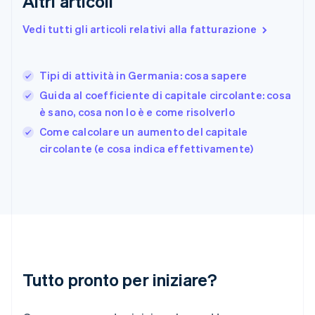
Altri articoli
Francia
Français
English
Vedi tutti gli articoli relativi alla fatturazione
Germania
Deutsch
English
Giappone
日本語
English
Tipi di attività in Germania: cosa sapere
Gibilterra
Guida al coefficiente di capitale circolante: cosa
English
è sano, cosa non lo è e come risolverlo
Grecia
English
Come calcolare un aumento del capitale
India
circolante (e cosa indica effettivamente)
English
Irlanda
English
Italia
Italiano
English
Lettonia
English
Liechtenstein
Deutsch
English
Tutto pronto per iniziare?
Lituania
English