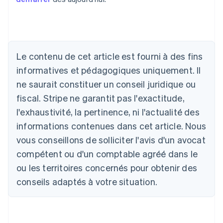
Le contenu de cet article est fourni à des fins
Allemagne
Deutsch
English
informatives et pédagogiques uniquement. Il
Australie
ne saurait constituer un conseil juridique ou
English
Autriche
fiscal. Stripe ne garantit pas l'exactitude,
Deutsch
English
l'exhaustivité, la pertinence, ni l'actualité des
Belgique
informations contenues dans cet article. Nous
Nederlands
Français
Deutsch
English
Brésil
vous conseillons de solliciter l'avis d'un avocat
Português
English
compétent ou d'un comptable agréé dans le
Bulgarie
ou les territoires concernés pour obtenir des
English
Canada
conseils adaptés à votre situation.
English
Français
Chine continentale
简体中文
English
Chypre