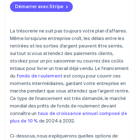
Adaptez la structure de remboursement à votre
Mettez en place le crédit avant d’en avoir vraiment
Démarrer avec Stripe
Avances de trésorerie (MCA)
trésorerie
besoin
Pesez le coût réel
Sachez à quoi sert l’argent
La trésorerie ne suit pas toujours votre plan d’affaires.
Vérifiez votre éligibilité
Ne construisez pas votre plan d’exploitation autour
Même lorsqu’une entreprise croît, les délais entre les
de la dette
rentrées et les sorties d’argent peuvent être serrés,
surtout si vous attendez des paiements clients,
Envisagez d’autres moyens de couvrir un déficit
stockez pour un pic saisonnier ou couvrez des coûts
Gardez votre plan d’exploitation flexible
initiaux pour livrer un travail déjà vendu. Le financement
du
fonds de roulement
est conçu pour couvrir ces
moments intermédiaires, gardant votre entreprise en
marche pendant que vous attendez que l’argent rentre.
Ce type de financement est très demandé, le marché
mondial des prêts de fonds de roulement devant
connaître un
taux de croissance annuel composé de
plus de 10 %
de 2024 à 2032.
Ci-dessous, nous expliquerons quelles options de