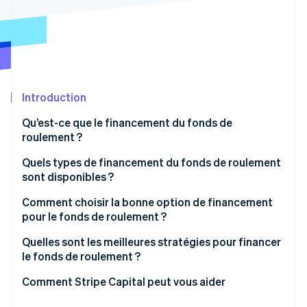
Découvrez les prochaines évolutions
Commerce en ligne
Radar
Prévention de la fraude
Écosystème
Atlas
Constitution de start-up
Partenaires
Introduction
Climate
Stripe App Marketplace
Élimination du carbone
Qu’est-ce que le financement du fonds de
Identity
roulement ?
Vérification de l'identité
Quels types de financement du fonds de roulement
sont disponibles ?
Prêts aux entreprises à court terme
Comment choisir la bonne option de financement
pour le fonds de roulement ?
Stripe Sessions 2026
Lignes de crédit commercial
Découvrez comment Stripe construit l’infrastructure écono
Quel est le cas d’usage ?
Quelles sont les meilleures stratégies pour financer
Regarder la vidéo
Cartes de crédit professionnelles
le fonds de roulement ?
Sachez combien il vous faut vraiment
Crédit commercial (aussi appelé crédit fournisseur)
Rendez votre cycle de fonds de roulement moins
Comment Stripe Capital peut vous aider
Prenez en compte les délais
douloureux
Financement de factures ou affacturage