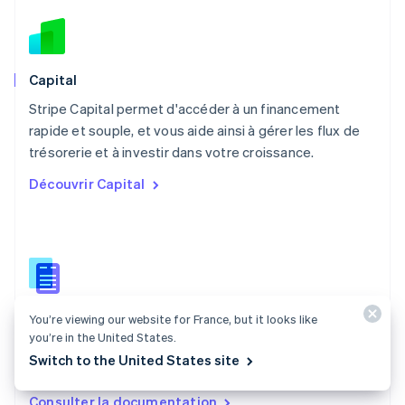
Español
English
Norvège
English
Nouvelle-Zélande
English
Capital
Pays-Bas
Stripe Capital permet d'accéder à un financement
Nederlands
English
rapide et souple, et vous aide ainsi à gérer les flux de
Pologne
English
trésorerie et à investir dans votre croissance.
Portugal
Découvrir Capital
Português
English
R.A.S. de Hong Kong, Chine
English
简体中文
République tchèque
English
Roumanie
English
Documentation Capital
Royaume-Uni
You’re viewing our website for France, but it looks like
you’re in the United States.
English
Découvrez comment Stripe Capital peut vous aider à
Singapour
Switch to the United States site
développer votre activité.
English
简体中文
Slovaquie
Consulter la documentation