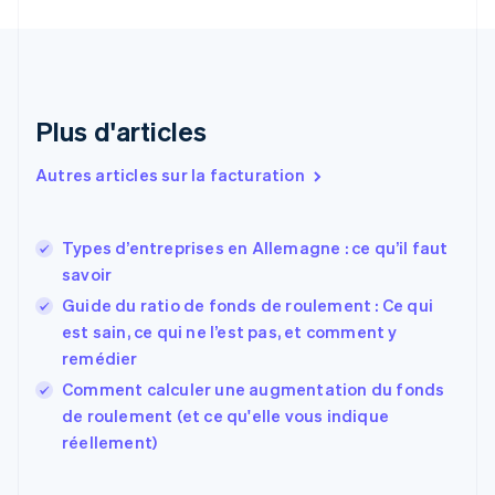
English
Croatie
English
Italiano
Danemark
English
Émirats arabes unis
Plus d'articles
English
Espagne
Autres articles sur la facturation
Español
English
Estonie
English
Types d’entreprises en Allemagne : ce qu’il faut
États-Unis
savoir
English
Español
简体中文
Finlande
Guide du ratio de fonds de roulement : Ce qui
English
Svenska
est sain, ce qui ne l’est pas, et comment y
France
remédier
Français
English
Comment calculer une augmentation du fonds
Gibraltar
English
de roulement (et ce qu'elle vous indique
Grèce
réellement)
English
Hongrie