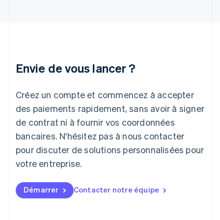
English
Inde
English
Irlande
English
Italie
Italiano
English
Envie de vous lancer ?
Japon
日本語
English
Créez un compte et commencez à accepter
Lettonie
English
des paiements rapidement, sans avoir à signer
Liechtenstein
de contrat ni à fournir vos coordonnées
Deutsch
English
Lituanie
bancaires. N'hésitez pas à nous contacter
English
pour discuter de solutions personnalisées pour
Luxembourg
votre entreprise.
Français
Deutsch
English
Malaisie
English
简体中文
Démarrer
Contacter notre équipe
Malte
English
Mexique