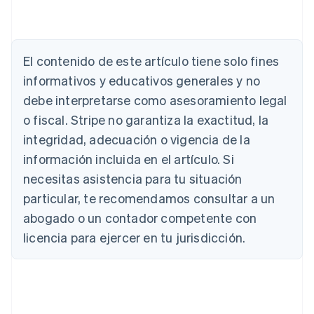
Alemania
Deutsch
English
Australia
El contenido de este artículo tiene solo fines
English
informativos y educativos generales y no
Austria
debe interpretarse como asesoramiento legal
Deutsch
English
Bélgica
o fiscal. Stripe no garantiza la exactitud, la
Nederlands
Français
Deutsch
English
integridad, adecuación o vigencia de la
Brasil
Português
English
información incluida en el artículo. Si
Bulgaria
necesitas asistencia para tu situación
English
Canadá
particular, te recomendamos consultar a un
English
Français
abogado o un contador competente con
China continental
licencia para ejercer en tu jurisdicción.
简体中文
English
Chipre
English
Croacia
English
Italiano
Dinamarca