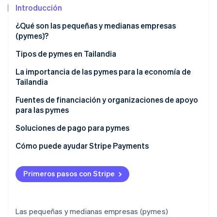
Introducción
¿Qué son las pequeñas y medianas empresas
Ecosistema
(pymes)?
Sesiones de Stripe 2026
Socios
Tipos de pymes en Tailandia
Descubre cómo Stripe construye la infraestructura económi
Stripe App Marketplace
Mirar ahora
La importancia de las pymes para la economía de
Tailandia
Fuentes de financiación y organizaciones de apoyo
para las pymes
Fuentes de financiación para pymes
Soluciones de pago para pymes
Organizaciones de apoyo para pymes
Cómo puede ayudar Stripe Payments
Primeros pasos con Stripe
Las pequeñas y medianas empresas (pymes)