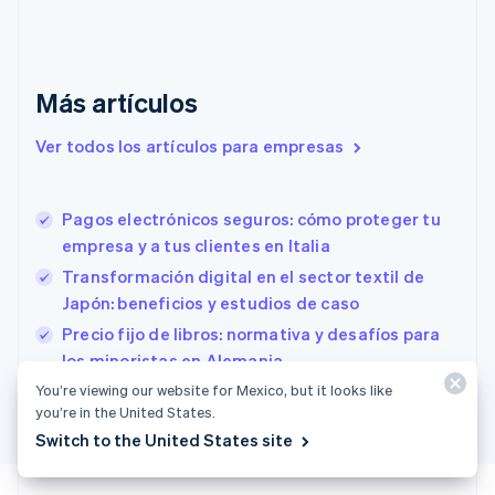
English
Emiratos Árabes Unidos
English
Eslovaquia
Más artículos
English
Eslovenia
Ver todos los artículos para empresas
English
Italiano
España
Español
English
Pagos electrónicos seguros: cómo proteger tu
Estados Unidos
English
Español
简体中文
empresa y a tus clientes en Italia
Estonia
Transformación digital en el sector textil de
English
Japón: beneficios y estudios de caso
Finlandia
English
Svenska
Precio fijo de libros: normativa y desafíos para
Francia
los minoristas en Alemania
Français
English
You’re viewing our website for Mexico, but it looks like
Gibraltar
you’re in the United States.
English
Switch to the United States site
Grecia
English
Hungría