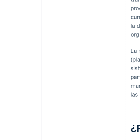
pro
cum
la 
org
La 
(pl
sis
par
man
las
¿