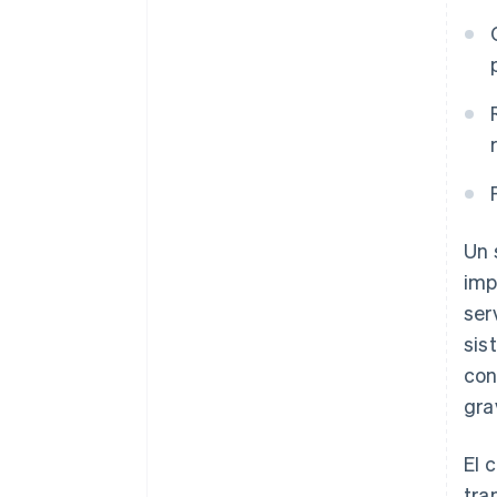
Un 
imp
ser
sis
con
gra
El 
tra