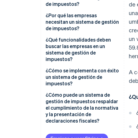
de impuestos?
de 
una
¿Por qué las empresas
umb
necesitan un sistema de gestión
de impuestos?
cre
un 
El costo de los errores
¿Qué funcionalidades deben
buscar las empresas en un
59.
Cambios en los impuestos
sistema de gestión de
her
impuestos?
El consumo de recursos que
supone la gestión tributaria
Cobertura que se adapta al
¿Cómo se implementa con éxito
A c
lugar y a la forma en que operas
un sistema de gestión de
La necesidad de visibilidad de
deb
impuestos?
los datos
Cálculo de impuestos preciso y
en tiempo real
Integración del sistema
¿Cómo puede un sistema de
¿Qu
Nuevas obligaciones generadas
gestión de impuestos respaldar
por el crecimiento
Integraciones con tu pila de
Implementaciones por fases
el cumplimiento de la normativa
software existente
y la presentación de
Sólida gestión de proyectos
declaraciones fiscales?
Soporte integrado para
Lógica fiscal precisa
informes y presentaciones
Mantiene actualizadas tus