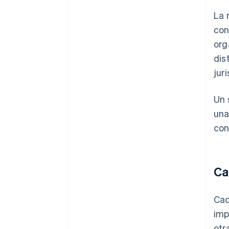
La 
con
org
dis
jur
Un 
una
con
Ca
Cad
imp
otr