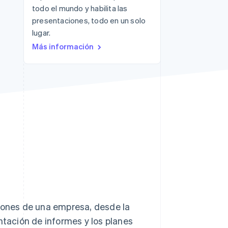
todo el mundo y habilita las
Sesiones de Stripe
presentaciones, todo en un solo
2026
lugar.
Descubre cómo Stripe
Más información
construye la
infraestructura
económica para la IA.
Mirar ahora
ncones de una empresa, desde la
ntación de informes y los planes