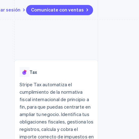
iar sesión
Comunícate con ventas
Recursos
Ecosistema
Contacto
 marketplaces
Más
Integraciones de aplicaciones
Socios
Contacta con ventas
Product roadmap
s
Ejemplos de código
Stripe App Marketplace
Conviértete en socio
Ver lo que viene
ataformas
Blog de desarrolladores
Estado de la API
Radar
Prevención de fraude
Tax
Atlas
Constitución de una startup
 lucro
Stripe Tax automatiza el
cumplimiento de la normativa
Climate
Eliminación de dióxido de
fiscal internacional de principio a
carbono
fin, para que puedas centrarte en
ampliar tu negocio. Identifica tus
obligaciones fiscales, gestiona los
registros, calcula y cobra el
importe correcto de impuestos en