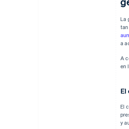
g
La 
tan
au
a a
A c
en 
El
El 
pre
y a