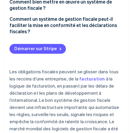
Une couverture qui correspond aux territoires sur
Comment bien mettre en œuvre un système de
Épuisement des ressources
lesquels et à la manière dont vous exercez votre
gestion fiscale ?
activité
Le besoin de visibilité sur les données
Intégration du système
Comment un système de gestion fiscale peut-il
Calcul des taxes en temps réel et avec exactitude
faciliter la mise en conformité et les déclarations
Nouvelles obligations liées à la croissance
Déploiements progressifs
fiscales ?
Intégrations à votre système existant
Gestion de projet solide
Il met automatiquement à jour vos règles fiscales
Prise en charge intégrée des rapports et des
Démarrer sur Stripe
Logique fiscale précise
déclarations
Il suit votre empreinte sur tous les territoires
Tests approfondis
Pistes d’audit et visibilité partagée
Il transforme les déclarations en flux de travail
Les obligations fiscales peuvent se glisser dans tous
Support et évolutivité
Il fournit une piste d’audit claire
les recoins d'une entreprise, de la
facturation
à la
logique de facturation, en passant par les délais de
Il accompagne l’évolution de votre entreprise
déclaration et les plans de développement à
l’international. Le bon système de gestion fiscale
devient une infrastructure importante qui automatise
les règles, surveille les seuils, signale les risques et
empêche la conformité de ralentir la croissance. Le
marché mondial des logiciels de gestion fiscale a été