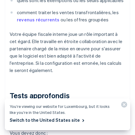
quels sont les exemptions ou les seuils applicables
comment traiter les ventes transfrontalières, les
revenus récurrents
ou les offres groupées
Votre équipe fiscale interne joue un rôle important à
cet égard. Elle travaille en étroite collaboration avec le
partenaire chargé de la mise en œuvre pour s'assurer
que le logiciel est bien adapté à l'activité de
l'entreprise. Si la configuration est erronée, les calculs
le seront également.
Tests approfondis
You’re viewing our website for Luxembourg, but it looks
Avant la mise en production, vous devez vous assurer
like you’re in the United States.
du bon fonctionnement de votre nouveau système.
Switch to the United States site
Vous devez donc :