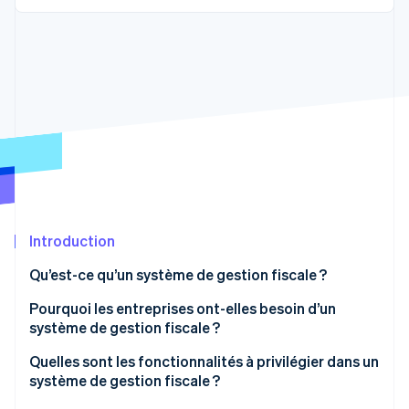
Découvrez les prochaines évolutions
Commerce en ligne
Radar
Prévention de la fraude
Écosystème
Atlas
Constitution de start-up
Partenaires
Climate
Stripe App Marketplace
Élimination du carbone
Identity
Vérification de l'identité
Introduction
Qu’est-ce qu’un système de gestion fiscale ?
Stripe Sessions 2026
Pourquoi les entreprises ont-elles besoin d’un
Découvrez comment Stripe construit l’infrastructure écono
système de gestion fiscale ?
Regarder la vidéo
Le coût des erreurs
Quelles sont les fonctionnalités à privilégier dans un
système de gestion fiscale ?
Évolution des taxes