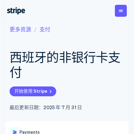
更多资源
支付
按企业阶段
文档
学习
支付
营收
资金管
平台
理
易市
大型企业
Stripe 文档
博客
Payments
Billing
初创企业
API 参考文档
客户案例
西班牙的非银行卡支
在线支付
经常性收入
Global
Conn
库与 SDK
指南
Payment links
Metronome
Payouts
Stripe Apps
按用量计费
平台
付
无代码支付
Subscriptions
向第三
按应用场景
Checkout
方打款
支持
预构建支付界
订阅管理
指南
智能体商务
面
Invoicing
加密货币
获取支持
一次性或定期
Elements
开始使用 Stripe
电子商务
接受线上付款
托管支持方案
灵活的 UI 组件
账单
嵌入式金融
实施预置结账流程
专业服务
Payment
Tax
财务自动化
构建平台或交易市场
最后更新日期：2025 年 7 月 31 日
methods
销售税和增值
全球化企业
管理订阅
接入 125+ 种支
税自动化
应用内支付
提供按用量计费
付方式
Revenue
交易市场
发行稳定币支持的支付卡
Authorization
Recognition
公司
资金管理
通过智能体配置和管理服
Boost
会计自动化
Payments
平台
务