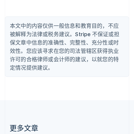
English
比利时
Nederlands
Français
Deutsch
English
波兰
本文中的内容仅供一般信息和教育目的，不应
English
丹麦
被解释为法律或税务建议。Stripe 不保证或担
English
保文章中信息的准确性、完整性、充分性或时
德国
效性。您应该寻求在您的司法管辖区获得执业
Deutsch
English
法国
许可的合格律师或会计师的建议，以就您的特
Français
English
定情况提供建议。
芬兰
English
Svenska
荷兰
Nederlands
English
加拿大
English
Français
捷克
English
克罗地亚
English
Italiano
更多文章
拉脱维亚