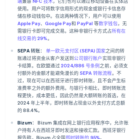
端
兼容
NFC 技术
，它们也可以通过移动设备在实体店
使用。用户可将数字信用形式的现金或银行卡信息存
储在移动钱包中。在这两种情况下，用户可以使用
Apple Pay
、
Google Pay
和
PayPal
等
数字钱包
，无
需银行卡即可完成交易。这种非银行卡方式占
所有在
线交易的 29%
。
SEPA 转账：
单一欧元支付区 (SEPA) 国家
之间的转
账通过将资金从客户发送到
公司银行账户
实现非银行
卡结算。在欧盟通过
2024/886 号条例
之前，必须支
付额外的金额才能避免漫长的
SEPA 转账流程
。不
过，现在可以在西班牙进行即时转账，且不会产生标
准费率之外的额外费用。与银行卡相比，即时转账流
程更快，成本更低，因此仍然是大额转账的首选，在
2024 年上半年，即时转账占现金以外支付方式总额
的 88.4%。
Bizum：
Bizum 集成在网上银行应用程序中，允许账
户持有人在西班牙即时发送和接收汇款。西班牙银行
报告称，Bizum 占全国
即时转账的 95%
。