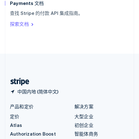
English
Payments 文档
意大利
查找 Stripe 的付款 API 集成指南。
Italiano
English
印度
探索文档
English
英国
English
直布罗陀
English
中国内地
简体中文
English
中国香港特别行政区
English
简体中文
中国内地 (简体中文)
产品和定价
解决方案
定价
大型企业
Atlas
初创企业
Authorization Boost
智能体商务