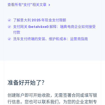
English
查看所有“支付”相关文章
立陶宛
English
列支敦士登
了解意大利 2025 年现金支付限额
Deutsch
English
卢森堡
支付网关 (betalväxel) 解释：瑞典电商企业如何接受
Français
Deutsch
English
付款
罗马尼亚
洗车支付终端的安装、维护和成本：运营商指南
English
马尔他
English
马来西亚
English
简体中文
美国
English
Español
简体中文
墨西哥
Español
English
准备好开始了？
挪威
English
葡萄牙
创建账户即可开始收款，无需签署合同或填写银
Português
English
行信息。您也可以联系我们，为您的企业定制专
日本