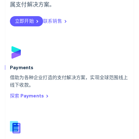
日本語
English
属支付解决方案。
瑞典
Svenska
English
瑞士
立即开始
联系销售
Deutsch
Français
Italiano
English
塞浦路斯
English
斯洛伐克
English
斯洛文尼亚
English
Italiano
Payments
泰国
ไทย
English
借助为各种企业打造的支付解决方案，实现全球范围线上
希腊
线下收款。
English
探索 Payments
西班牙
Español
English
新加坡
English
简体中文
新西兰
English
匈牙利