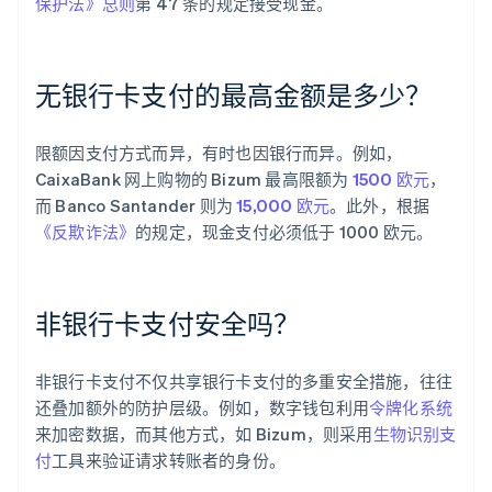
保护法》总则
第 47 条的规定接受现金。
无银行卡支付的最高金额是多少？
限额因支付方式而异，有时也因银行而异。例如，
CaixaBank 网上购物的 Bizum 最高限额为
1500 欧元
，
而 Banco Santander 则为
15,000 欧元
。此外，根据
阿联酋
《反欺诈法》
的规定，现金支付必须低于 1000 欧元。
English
爱尔兰
English
爱沙尼亚
非银行卡支付安全吗？
English
奥地利
Deutsch
English
非银行卡支付不仅共享银行卡支付的多重安全措施，往往
澳大利亚
还叠加额外的防护层级。例如，数字钱包利用
令牌化系统
English
巴西
来加密数据，而其他方式，如 Bizum，则采用
生物识别支
Português
English
付
工具来验证请求转账者的身份。
保加利亚