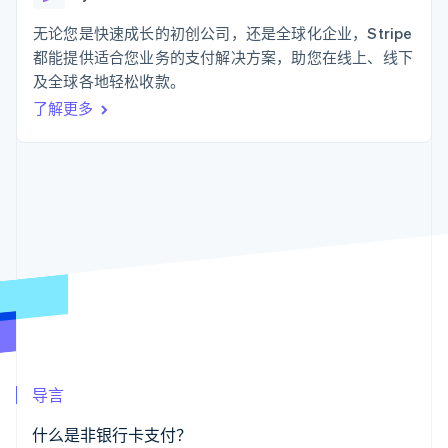
支付成功率优
Stripe Sigma
产品路线图
SaaS
化
自定义报告
Sessions 年度大会
无论您是快速成长的初创公司，还是全球化企业，Stripe
Link
Data Pipeline
招聘
都能提供适合您业务的支付解决方案，助您在线上、线下
加速结账
数据同步
资讯中心
资源
及全球各地轻松收款。
Stripe Press
按行业
了解更多
应用集成
AI 企业
代码示例
更多
创作者经济
开发者博客
联系
Product roadmap
游戏
API 状态
了解未来规划
酒店、旅游与休闲
联系销售
保险
Radar
成为合作伙伴
媒体与娱乐
欺诈防范
非营利组织
Atlas
专业服务
初创企业注册
公共部门
零售
Climate
碳移除
生态系统
导言
合作伙伴
Stripe App Marketplace
什么是非银行卡支付？
Stripe Sessions 2026