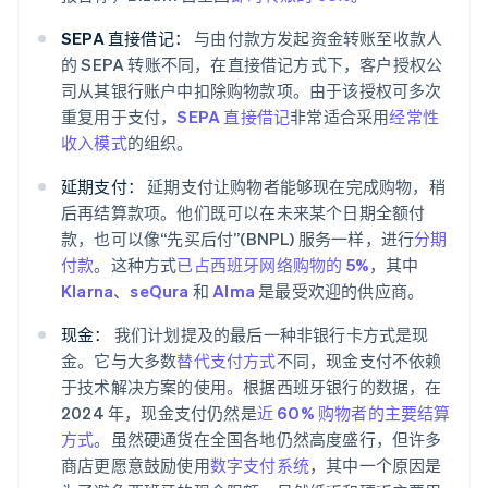
SEPA 直接借记：
与由付款方发起资金转账至收款人
的 SEPA 转账不同，在直接借记方式下，客户授权公
司从其银行账户中扣除购物款项。由于该授权可多次
重复用于支付，
SEPA 直接借记
非常适合采用
经常性
收入模式
的组织。
延期支付：
延期支付让购物者能够现在完成购物，稍
后再结算款项。他们既可以在未来某个日期全额付
款，也可以像“先买后付”(BNPL) 服务一样，进行
分期
付款
。这种方式
已占西班牙网络购物的 5%
，其中
Klarna
、
seQura
和
Alma
是最受欢迎的供应商。
现金：
我们计划提及的最后一种非银行卡方式是现
金。它与大多数
替代支付方式
不同，现金支付不依赖
于技术解决方案的使用。根据西班牙银行的数据，在
2024 年，现金支付仍然是
近 60% 购物者的主要结算
方式
。虽然硬通货在全国各地仍然高度盛行，但许多
商店更愿意鼓励使用
数字支付系统
，其中一个原因是