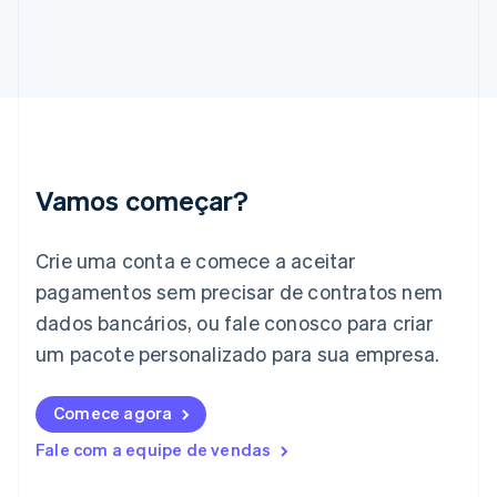
Gibraltar
English
Grécia
English
Hungria
English
Índia
English
Irlanda
Vamos começar?
English
Itália
Crie uma conta e comece a aceitar
Italiano
English
Japão
pagamentos sem precisar de contratos nem
日本語
English
dados bancários, ou fale conosco para criar
Letônia
English
um pacote personalizado para sua empresa.
Liechtenstein
Deutsch
English
Comece agora
Lituânia
English
Fale com a equipe de vendas
Luxemburgo
Français
Deutsch
English