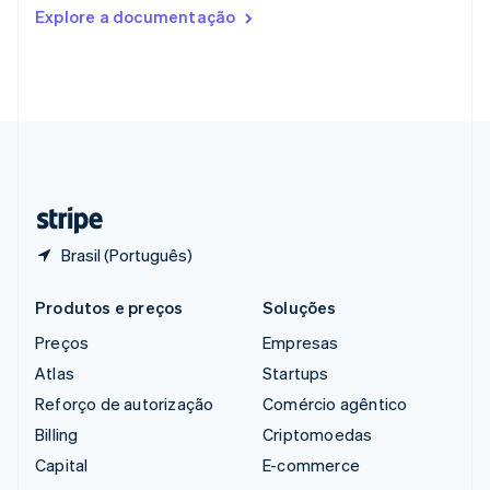
Romênia
Explore a documentação
English
Singapura
English
简体中文
Suécia
Svenska
English
Suíça
Deutsch
Français
Italiano
English
Tailândia
ไทย
English
Brasil (Português)
Produtos e preços
Soluções
Preços
Empresas
Atlas
Startups
Reforço de autorização
Comércio agêntico
Billing
Criptomoedas
Capital
E-commerce