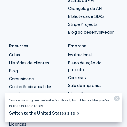
Status da API
Changelog da API
Bibliotecas e SDKs
Stripe Projects
Blog do desenvolvedor
Recursos
Empresa
Guias
Institucional
Histórias de clientes
Plano de ação do
produto
Blog
Carreiras
Comunidade
Sala de imprensa
Conferência anual das
sessões
Stripe Press
You’re viewing our website for Brazil, but it looks like you’re
Privacidade e termos
Fale com a equipe de
in the United States.
vendas
Atividades proibidas e
Switch to the United States site
restritas
Licenças