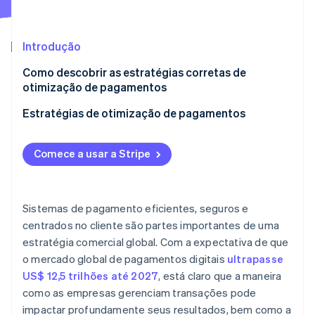
Ecossistema
Introdução
Stripe Sessions 2026
Parceiros
Como descobrir as estratégias corretas de
Stripe App Marketplace
Veja como a Stripe está construindo a infraestrutura econô
otimização de pagamentos
Assista agora
Estratégias de otimização de pagamentos
Otimize para dispositivos móveis
Comece a usar a Stripe
Adote a adquirência local
Seja agressivo na detecção e prevenção de fraudes
Sistemas de pagamento eficientes, seguros e
Automatize sempre que possível
centrados no cliente são partes importantes de uma
estratégia comercial global. Com a expectativa de que
Habilite pagamentos por aproximação em grande
escala
o mercado global de pagamentos digitais
ultrapasse
US$ 12,5 trilhões até 2027
, está claro que a maneira
Crie uma experiência de unified commerce
como as empresas gerenciam transações pode
impactar profundamente seus resultados, bem como a