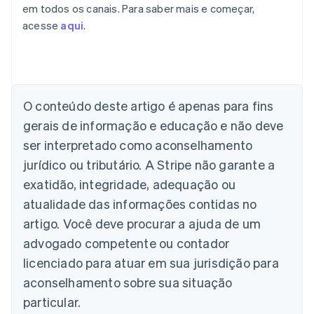
em todos os canais. Para saber mais e começar,
acesse
aqui
.
Alemanha
O conteúdo deste artigo é apenas para fins
Deutsch
English
Austrália
gerais de informação e educação e não deve
English
ser interpretado como aconselhamento
Áustria
jurídico ou tributário. A Stripe não garante a
Deutsch
English
Bélgica
exatidão, integridade, adequação ou
Nederlands
Français
Deutsch
English
atualidade das informações contidas no
Brasil
Português
English
artigo. Você deve procurar a ajuda de um
Bulgária
advogado competente ou contador
English
Canadá
licenciado para atuar em sua jurisdição para
English
Français
aconselhamento sobre sua situação
China continental
particular.
简体中文
English