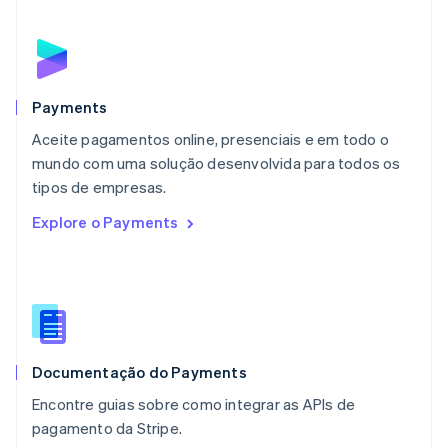
Malásia
English
简体中文
Malta
English
México
Español
English
Payments
Noruega
Aceite pagamentos online, presenciais e em todo o
English
mundo com uma solução desenvolvida para todos os
Nova Zelândia
English
tipos de empresas.
Países Baixos
Explore o Payments
Nederlands
English
Polônia
English
Portugal
Português
English
RAE de Hong Kong, China
English
简体中文
Documentação do Payments
Reino Unido
English
Encontre guias sobre como integrar as APIs de
República Tcheca
pagamento da Stripe.
English