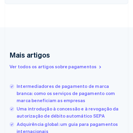
Chipre
English
Croácia
English
Italiano
Dinamarca
English
Emirados Árabes Unidos
English
Eslováquia
Mais artigos
English
Eslovênia
Ver todos os artigos sobre pagamentos
English
Italiano
Espanha
Español
English
Intermediadores de pagamento de marca
Estados Unidos
branca: como os serviços de pagamento com
English
Español
简体中文
Estônia
marca beneficiam as empresas
English
Uma introdução à concessão e à revogação da
Finlândia
autorização de débito automático SEPA
English
Svenska
França
Adquirência global: um guia para pagamentos
Français
English
internacionais