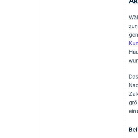
Ak
Wäh
zun
gen
Kun
Hau
wur
Das
Nac
Zal
grö
ein
Bel