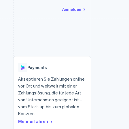
Anmelden
Ressourcen
Ecosystem
Kontakt
nd Marktplätze
Mehr
App-Integrationen
Partner
Sales-Team kontaktieren
Product roadmap
Code-Beispiele
Stripe App-Marktplatz
Partner werden
Ausblick
 Plattformen
Entwickler-Blog
 platforms
eit
API-Status
Radar
Betrugsprävention
eistungen
Payments
Atlas
onen
virtuelle Karten
Start-up-Gründung
Akzeptieren Sie Zahlungen online,
vor Ort und weltweit mit einer
Climate
CO₂-Entnahme
Zahlungslösung, die für jede Art
von Unternehmen geeignet ist –
Identity
Online-Identitätsprüfung
vom Start-up bis zum globalen
Konzern.
Mehr erfahren