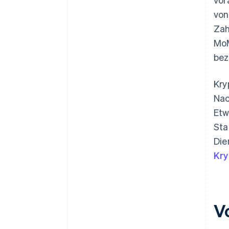
von
Zah
MoM
bez
Kry
Nac
Etw
Sta
Die
Kry
V