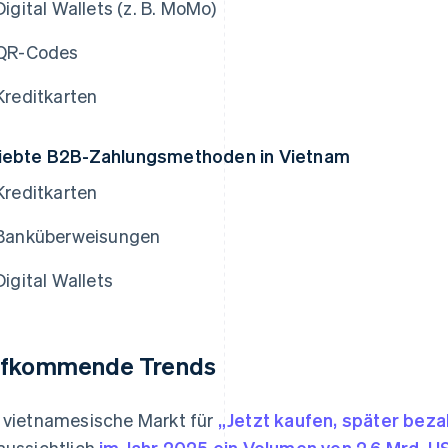
Digital Wallets (z. B. MoMo)
QR-Codes
Kreditkarten
iebte B2B-Zahlungsmethoden in Vietnam
Kreditkarten
Banküberweisungen
Digital Wallets
fkommende Trends
 vietnamesische Markt für
„Jetzt kaufen, später bez
aussichtlich
im Jahr 2025 ein Volumen von 2,6 Mrd. U