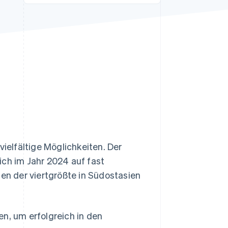
Stripe-Sessions 2026
Erfahren Sie, wie Stripe
Lösungen für die
Wirtschaftsinfrastruktur
für KI aufbaut.
Jetzt ansehen
elfältige Möglichkeiten. Der
ich im Jahr 2024 auf fast
gen der viertgrößte in Südostasien
n, um erfolgreich in den