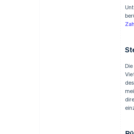
Unt
ber
Zah
St
Di
Vie
des
mei
dir
ein
Rü