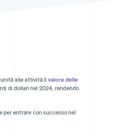
Stripe Sessions 2026
Scopri come Stripe sta
costruendo
l'infrastruttura
economica per l'IA.
Guarda ora
ità alle attività Il
valore delle
di di dollari nel 2024, rendendo
re per entrare con successo nel