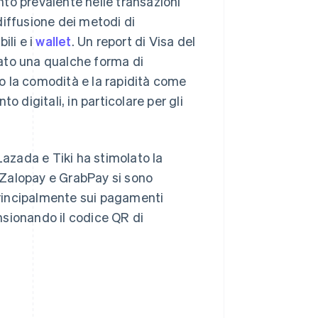
to prevalente nelle transazioni
diffusione dei metodi di
ili e i
wallet
. Un report di Visa del
zato una qualche forma di
o la comodità e la rapidità come
 digitali, in particolare per gli
zada e Tiki ha stimolato la
alopay e GrabPay si sono
 principalmente sui pagamenti
nsionando il codice QR di