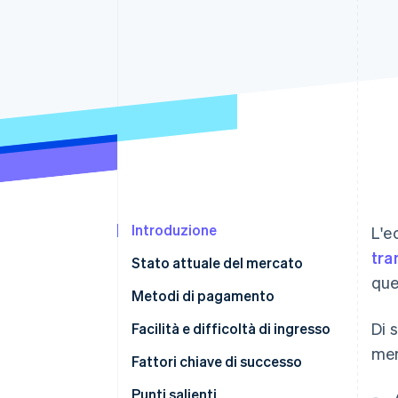
Link
Pagamento accelerato
Financial Connections
Conti finanziari collegati
Introduzione
L'e
tra
Stato attuale del mercato
que
Metodi di pagamento
Di 
Utilizzo corrente
Facilità e difficoltà di ingresso
mer
Tendenze emergenti
Imposte
Fattori chiave di successo
Storni e contestazioni
Punti salienti