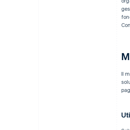
org
ges
fon
Com
M
Il 
sol
pag
Ut