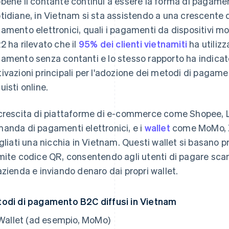
bene il contante continui a essere la forma di pagamen
tidiane, in Vietnam si sta assistendo a una crescente 
amento elettronici, quali i pagamenti da dispositivi mob
2 ha rilevato che il
95% dei clienti vietnamiti
ha utiliz
amento senza contanti e lo stesso rapporto ha indicat
ivazioni principali per l'adozione dei metodi di pagamento
uisti online.
crescita di piattaforme di e-commerce come Shopee, La
anda di pagamenti elettronici, e i
wallet
come MoMo, Z
agliati una nicchia in Vietnam. Questi wallet si basano
mite codice QR, consentendo agli utenti di pagare sca
azienda e inviando denaro dai propri wallet.
odi di pagamento B2C diffusi in Vietnam
Wallet (ad esempio, MoMo)