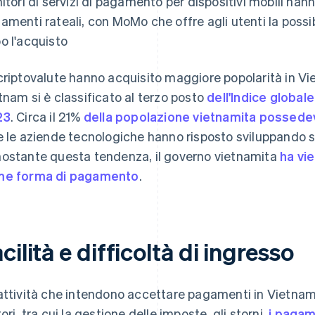
nitori di servizi di pagamento per dispositivi mobili hann
amenti rateali, con MoMo che offre agli utenti la possibi
o l'acquisto
criptovalute hanno acquisito maggiore popolarità in Vietn
tnam si è classificato al terzo posto
dell'Indice global
23
. Circa il 21%
della popolazione vietnamita possedev
e le aziende tecnologiche hanno risposto sviluppando ser
ostante questa tendenza, il governo vietnamita
ha vie
e forma di pagamento
.
cilità e difficoltà di ingresso
attività che intendono accettare pagamenti in Vietnam
ori, tra cui la gestione delle imposte, gli storni,
i pagam