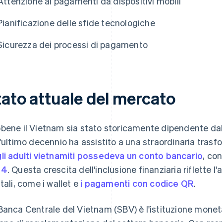
Attenzione ai pagamenti da dispositivi mobili
Pianificazione delle sfide tecnologiche
Sicurezza dei processi di pagamento
tato attuale del mercato
bene il Vietnam sia stato storicamente dipendente dall
l'ultimo decennio ha assistito a una straordinaria trasf
li adulti vietnamiti possedeva un conto bancario
, co
14
. Questa crescita dell'inclusione finanziaria riflett
itali, come i wallet e
i pagamenti con codice QR
.
Banca Centrale del Vietnam (SBV) è l'istituzione monetar