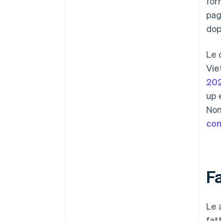
for
pag
dop
Le 
Vie
20
up 
Non
com
Fa
Le 
fatt