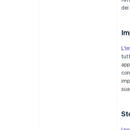
dei
Im
L'i
tut
app
con
imp
sua
St
I p