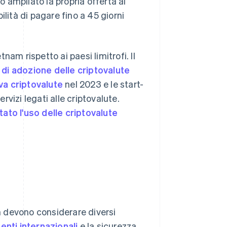
o ampliato la propria offerta ai
lità di pagare fino a 45 giorni
am rispetto ai paesi limitrofi. Il
e di adozione delle criptovalute
a criptovalute
nel 2023 e le start-
vizi legati alle criptovalute.
tato l'uso delle criptovalute
 devono considerare diversi
enti internazionali
e la sicurezza