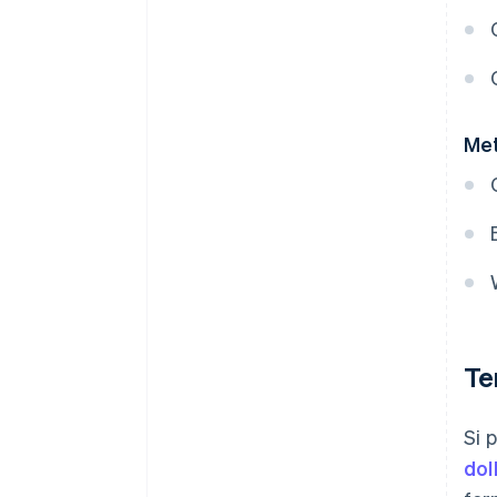
Met
Te
Si 
dol