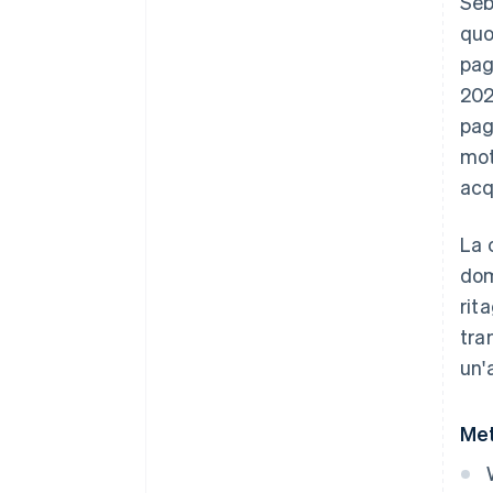
Seb
quo
pag
202
pag
mot
acq
La 
dom
rit
tra
un'
Met