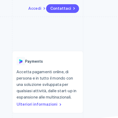
Accedi
Contattaci
Risorse
Ecosistema
Recapiti
me e marketplace
Altro
Integrazioni app
Partner
Contattaci
Product roadmap
ns
Esempi di codice
Stripe App Marketplace
Diventa nostro partner
Scopri cosa ti aspetta
 piattaforme
Blog per sviluppatori
 platforms
ibero
Stato dell'API
Radar
ari integrati
Prevenzione delle frodi
Payments
 fisiche
Atlas
Costituzione di start-up
Accetta pagamenti online, di
persona e in tutto il mondo con
Climate
Rimozione del carbonio
una soluzione sviluppata per
qualsiasi attività, dalle start-up in
Identity
Verifica online dell'identità
espansione alle multinazionali.
Ulteriori informazioni