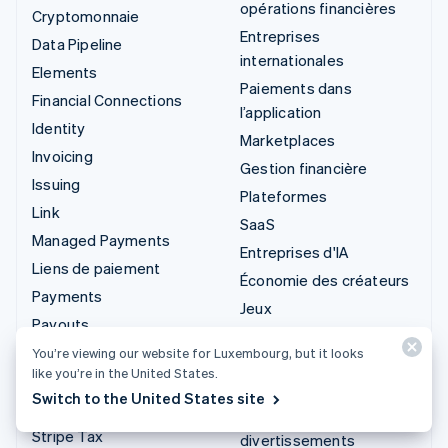
opérations financières
Cryptomonnaie
Entreprises
Data Pipeline
internationales
Elements
Paiements dans
Financial Connections
l’application
Identity
Marketplaces
Invoicing
Gestion financière
Issuing
Plateformes
Link
SaaS
Managed Payments
Entreprises d'IA
Liens de paiement
Économie des créateurs
Payments
Jeux
Payouts
Hôtellerie, voyages et
Radar
You’re viewing our website for Luxembourg, but it looks
loisirs
like you’re in the United States.
Revenue Recognition
Assurance
Switch to the United States site
Stripe Sigma
Médias et
Stripe Tax
divertissements