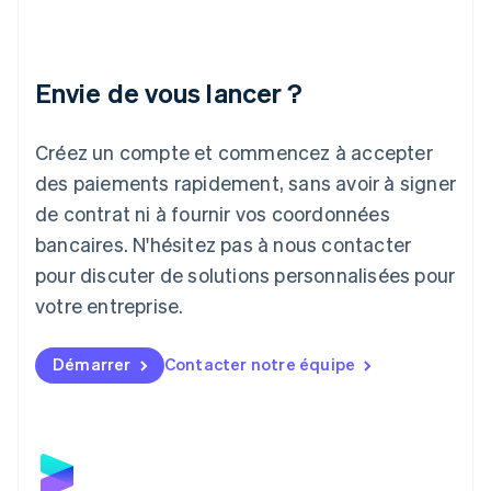
Irlande
English
Italie
Italiano
English
Envie de vous lancer ?
Japon
日本語
English
Créez un compte et commencez à accepter
Lettonie
English
des paiements rapidement, sans avoir à signer
Liechtenstein
de contrat ni à fournir vos coordonnées
Deutsch
English
Lituanie
bancaires. N'hésitez pas à nous contacter
English
pour discuter de solutions personnalisées pour
Luxembourg
votre entreprise.
Français
Deutsch
English
Malaisie
English
简体中文
Démarrer
Contacter notre équipe
Malte
English
Mexique
Español
English
Norvège
English