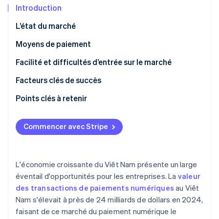
Découvrez les prochaines évolutions
Commerce en ligne
Introduction
Radar
L’état du marché
Prévention de la fraude
Écosystème
Moyens de paiement
Atlas
Constitution de start-up
Utilisation actuelle
Facilité et difficultés d’entrée sur le marché
Partenaires
Climate
Stripe App Marketplace
Élimination du carbone
Tendances émergentes
Taxes
Facteurs clés de succès
Identity
Contestations de paiement et litiges
Points clés à retenir
Vérification de l'identité
Paiements internationaux
Se concentrer sur les paiements mobiles
Commencer avec Stripe
Sécurité et confidentialité
Planifier les défis technologiques
Sécuriser les processus de paiement
Stripe Sessions 2026
L'économie croissante du Viêt Nam présente un large
Découvrez comment Stripe construit l’infrastructure écono
éventail d'opportunités pour les entreprises. La
valeur
Regarder la vidéo
des transactions de paiements numériques
au Viêt
Nam s'élevait à près de 24 milliards de dollars en 2024,
faisant de ce marché du paiement numérique le