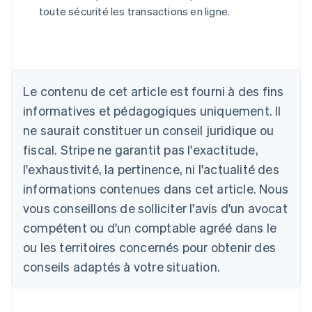
toute sécurité les transactions en ligne.
Allemagne
Deutsch
English
Australie
English
Le contenu de cet article est fourni à des fins
Autriche
informatives et pédagogiques uniquement. Il
Deutsch
English
Belgique
ne saurait constituer un conseil juridique ou
Nederlands
Français
Deutsch
English
fiscal. Stripe ne garantit pas l'exactitude,
Brésil
l'exhaustivité, la pertinence, ni l'actualité des
Português
English
Bulgarie
informations contenues dans cet article. Nous
English
vous conseillons de solliciter l'avis d'un avocat
Canada
English
Français
compétent ou d'un comptable agréé dans le
Chine continentale
ou les territoires concernés pour obtenir des
简体中文
English
Chypre
conseils adaptés à votre situation.
English
Croatie
English
Italiano