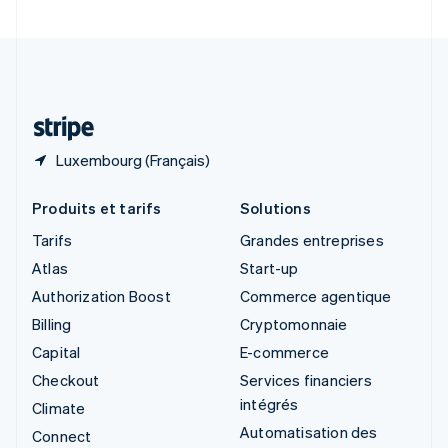
Suède
Svenska
English
Suisse
Deutsch
Français
Italiano
English
Thaïlande
ไทย
English
Luxembourg (Français)
Produits et tarifs
Solutions
Tarifs
Grandes entreprises
Atlas
Start-up
Authorization Boost
Commerce agentique
Billing
Cryptomonnaie
Capital
E-commerce
Checkout
Services financiers
intégrés
Climate
Automatisation des
Connect