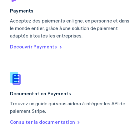
Nouvelle-Zélande
English
Payments
Pays-Bas
Acceptez des paiements en ligne, en personne et dans
Nederlands
English
le monde entier, grâce à une solution de paiement
Pologne
English
adaptée à toutes les entreprises.
Portugal
Découvrir Payments
Português
English
R.A.S. de Hong Kong, Chine
English
简体中文
République tchèque
English
Roumanie
English
Documentation Payments
Royaume-Uni
English
Trouvez un guide qui vous aidera à intégrer les API de
Singapour
paiement Stripe.
English
简体中文
Slovaquie
Consulter la documentation
English
Slovénie
English
Italiano