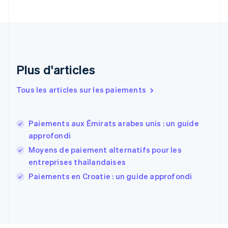
Danemark
English
Émirats arabes unis
English
Espagne
Español
English
Plus d'articles
Estonie
English
Tous les articles sur les paiements
États-Unis
English
Español
简体中文
Finlande
English
Svenska
Paiements aux Émirats arabes unis : un guide
France
approfondi
Français
English
Moyens de paiement alternatifs pour les
Gibraltar
entreprises thaïlandaises
English
Grèce
Paiements en Croatie : un guide approfondi
English
Hongrie
English
Inde
English