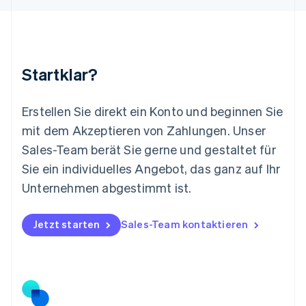
Français
Deutsch
English
Malaysia
English
简体中文
Malta
English
Startklar?
Mexiko
Español
English
Neuseeland
Erstellen Sie direkt ein Konto und beginnen Sie
English
mit dem Akzeptieren von Zahlungen. Unser
Niederlande
Nederlands
English
Sales-Team berät Sie gerne und gestaltet für
Norwegen
Sie ein individuelles Angebot, das ganz auf Ihr
English
Österreich
Unternehmen abgestimmt ist.
Deutsch
English
Polen
Jetzt starten
Sales-Team kontaktieren
English
Portugal
Português
English
Rumänien
English
Schweden