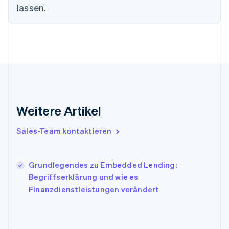
English
lassen.
Griechenland
English
Indien
English
Irland
English
Italien
Italiano
English
Japan
Weitere Artikel
日本語
English
Kanada
English
Français
Sales-Team kontaktieren
Kroatien
English
Italiano
Lettland
Grundlegendes zu Embedded Lending:
English
Begriffserklärung und wie es
Liechtenstein
Finanzdienstleistungen verändert
Deutsch
English
Litauen
English
Luxemburg