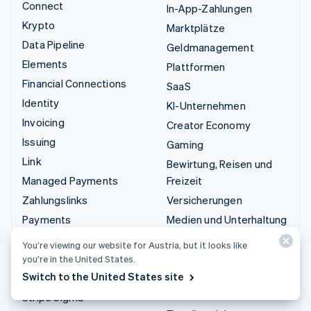
Connect
In-App-Zahlungen
Krypto
Marktplätze
Data Pipeline
Geldmanagement
Elements
Plattformen
Financial Connections
SaaS
Identity
KI-Unternehmen
Invoicing
Creator Economy
Issuing
Gaming
Link
Bewirtung, Reisen und
Managed Payments
Freizeit
Zahlungslinks
Versicherungen
Payments
Medien und Unterhaltung
Payouts
Gemeinnützige
You’re viewing our website for Austria, but it looks like
Organisationen
Radar
you’re in the United States.
Fachdienstleistungen
Switch to the United States site
Revenue Recognition
Öffentlicher Sektor
Stripe Sigma