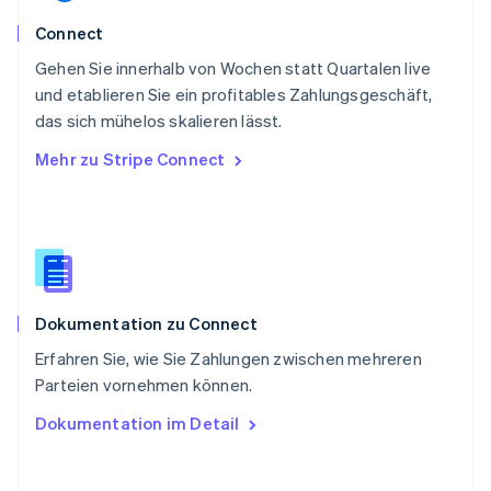
Svenska
English
Schweiz
Connect
Deutsch
Français
Italiano
English
Gehen Sie innerhalb von Wochen statt Quartalen live
Singapur
English
简体中文
und etablieren Sie ein profitables Zahlungsgeschäft,
Slowakei
das sich mühelos skalieren lässt.
English
Mehr zu Stripe Connect
Slowenien
English
Italiano
Sonderverwaltungsregion Hongkong,
China
English
简体中文
Spanien
Español
English
Dokumentation zu Connect
Thailand
ไทย
English
Erfahren Sie, wie Sie Zahlungen zwischen mehreren
Tschechische Republik
Parteien vornehmen können.
English
Ungarn
Dokumentation im Detail
English
Vereinigte Arabische Emirate
English