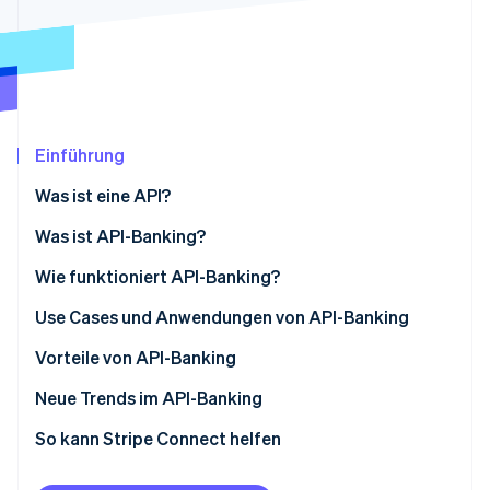
Betrugsprävention
Ecosystem
Atlas
Start-up-Gründung
Partner
Stripe App-Marktplatz
Climate
CO₂-Entnahme
Identity
Einführung
Online-Identitätsprüfung
Was ist eine API?
Was ist API-Banking?
Wie funktioniert API-Banking?
Stripe-Sessions 2026
Erfahren Sie, wie Stripe Lösungen für die Wirts
Use Cases und Anwendungen von API-Banking
Jetzt ansehen
Integrierte Zahlungen
Vorteile von API-Banking
BaaS
Neue Trends im API-Banking
Sofortzahlungen
So kann Stripe Connect helfen
Breiterer Datenzugriff