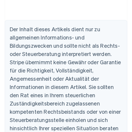
Australien
English
Belgien
Nederlands
Français
Deutsch
English
Der Inhalt dieses Artikels dient nur zu
Brasilien
allgemeinen Informations- und
Português
English
Bulgarien
Bildungszwecken und sollte nicht als Rechts-
English
oder Steuerberatung interpretiert werden.
Dänemark
Stripe übernimmt keine Gewähr oder Garantie
English
Deutschland
für die Richtigkeit, Vollständigkeit,
Deutsch
English
Angemessenheit oder Aktualität der
Estland
Informationen in diesem Artikel. Sie sollten
English
Festlandchina
den Rat eines in Ihrem steuerlichen
简体中文
English
Zuständigkeitsbereich zugelassenen
Finnland
English
Svenska
kompetenten Rechtsbeistands oder von einer
Frankreich
Steuerberatungsstelle einholen und sich
Français
English
Gibraltar
hinsichtlich Ihrer speziellen Situation beraten