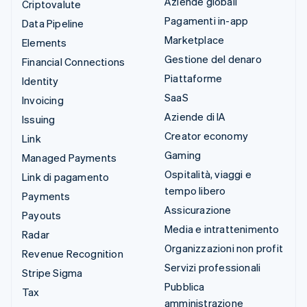
Aziende globali
Criptovalute
Pagamenti in-app
Data Pipeline
Marketplace
Elements
Gestione del denaro
Financial Connections
Piattaforme
Identity
SaaS
Invoicing
Aziende di IA
Issuing
Creator economy
Link
Gaming
Managed Payments
Ospitalità, viaggi e
Link di pagamento
tempo libero
Payments
Assicurazione
Payouts
Media e intrattenimento
Radar
Organizzazioni non profit
Revenue Recognition
Servizi professionali
Stripe Sigma
Pubblica
Tax
amministrazione