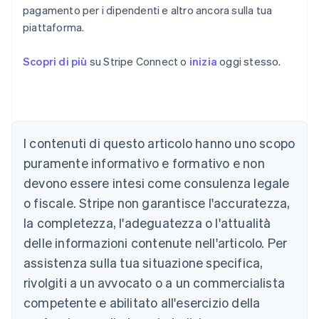
pagamento per i dipendenti e altro ancora sulla tua
piattaforma.
Australia
English
Scopri di più
su Stripe Connect o
inizia
oggi stesso.
Austria
Deutsch
English
Belgio
Nederlands
Français
Deutsch
English
Brasile
Português
English
I contenuti di questo articolo hanno uno scopo
Bulgaria
puramente informativo e formativo e non
English
Canada
devono essere intesi come consulenza legale
English
Français
o fiscale. Stripe non garantisce l'accuratezza,
Cina continentale
la completezza, l'adeguatezza o l'attualità
简体中文
English
Cipro
delle informazioni contenute nell'articolo. Per
English
assistenza sulla tua situazione specifica,
Croazia
English
Italiano
rivolgiti a un avvocato o a un commercialista
Danimarca
competente e abilitato all'esercizio della
English