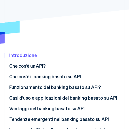
Scopri cosa ti aspetta
Radar
Ecosistema
Prevenzione delle frodi
Partner
Atlas
Stripe App Marketplace
Costituzione di start-up
Climate
Rimozione del carbonio
Identity
Introduzione
Verifica online dell'identità
Che cos’è un’API?
Che cos’è il banking basato su API
Funzionamento del banking basato su API?
Stripe Sessions 2026
Casi d’uso e applicazioni del banking basato su API
Scopri come Stripe sta costruendo l'infrastruttura economi
Guarda ora
Pagamenti integrati
Vantaggi del banking basato su API
BaaS
Tendenze emergenti nel banking basato su API