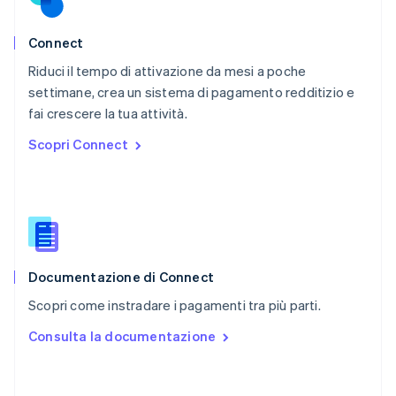
Portogallo
Português
English
RAS di Hong Kong, Cina
Connect
English
简体中文
Riduci il tempo di attivazione da mesi a poche
Regno Unito
English
settimane, crea un sistema di pagamento redditizio e
Repubblica Ceca
fai crescere la tua attività.
English
Scopri Connect
Romania
English
Singapore
English
简体中文
Slovacchia
English
Slovenia
English
Italiano
Documentazione di Connect
Spagna
Scopri come instradare i pagamenti tra più parti.
Español
English
Stati Uniti
Consulta la documentazione
English
Español
简体中文
Svezia
Svenska
English