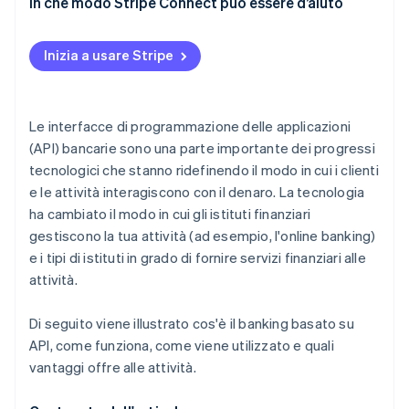
Pagamenti istantanei
In che modo Stripe Connect può essere d’aiuto
Accesso più ampio ai dati
Inizia a usare Stripe
Automazione e IA
Sandbox regolarmente
Le interfacce di programmazione delle applicazioni
(API) bancarie sono una parte importante dei progressi
tecnologici che stanno ridefinendo il modo in cui i clienti
e le attività interagiscono con il denaro. La tecnologia
ha cambiato il modo in cui gli istituti finanziari
gestiscono la tua attività (ad esempio, l'online banking)
e i tipi di istituti in grado di fornire servizi finanziari alle
attività.
Di seguito viene illustrato cos'è il banking basato su
API, come funziona, come viene utilizzato e quali
vantaggi offre alle attività.