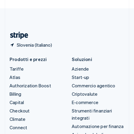
Svizzera
Deutsch
Français
Italiano
English
Thailandia
ไทย
English
Ungheria
English
Slovenia (Italiano)
Prodotti e prezzi
Soluzioni
Tariffe
Aziende
Atlas
Start-up
Authorization Boost
Commercio agentico
Billing
Criptovalute
Capital
E-commerce
Checkout
Strumenti finanziari
integrati
Climate
Automazione per finanza
Connect