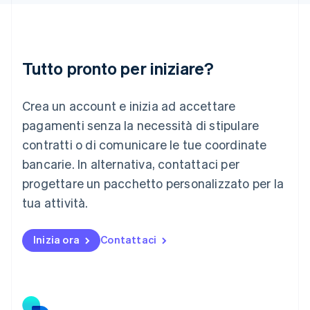
Lettonia
English
Liechtenstein
Deutsch
English
Lituania
Tutto pronto per iniziare?
English
Lussemburgo
Crea un account e inizia ad accettare
Français
Deutsch
English
Malaysia
pagamenti senza la necessità di stipulare
English
简体中文
contratti o di comunicare le tue coordinate
Malta
English
bancarie. In alternativa, contattaci per
Messico
progettare un pacchetto personalizzato per la
Español
English
Norvegia
tua attività.
English
Nuova Zelanda
Inizia ora
Contattaci
English
Paesi Bassi
Nederlands
English
Polonia
English