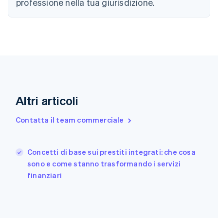
Emirati Arabi Uniti
professione nella tua giurisdizione.
English
Estonia
English
Finlandia
English
Svenska
Francia
Français
English
Germania
Deutsch
English
Altri articoli
Giappone
日本語
English
Contatta il team commerciale
Gibilterra
English
Grecia
English
Concetti di base sui prestiti integrati: che cosa
India
sono e come stanno trasformando i servizi
English
finanziari
Irlanda
English
Italia
Italiano
English