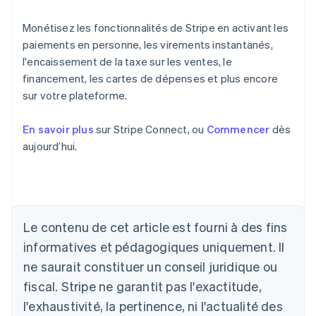
Monétisez les fonctionnalités de Stripe en activant les
paiements en personne, les virements instantanés,
l'encaissement de la taxe sur les ventes, le
financement, les cartes de dépenses et plus encore
sur votre plateforme.
En savoir plus
sur Stripe Connect, ou
Commencer
dès
Allemagne
aujourd’hui.
Deutsch
English
Australie
English
Autriche
Deutsch
English
Belgique
Le contenu de cet article est fourni à des fins
Nederlands
Français
Deutsch
English
informatives et pédagogiques uniquement. Il
Brésil
ne saurait constituer un conseil juridique ou
Português
English
Bulgarie
fiscal. Stripe ne garantit pas l'exactitude,
English
l'exhaustivité, la pertinence, ni l'actualité des
Canada