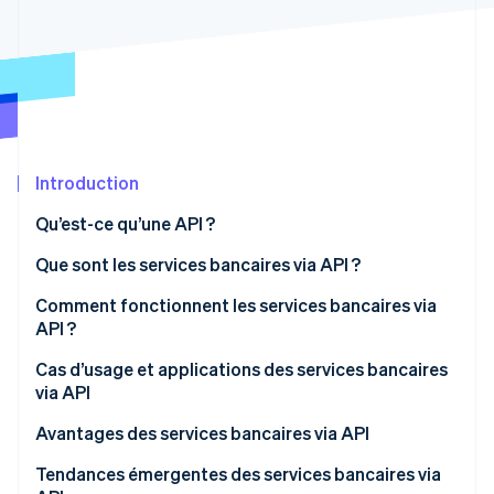
Découvrez les prochaines évolutions
Commerce en ligne
Radar
Prévention de la fraude
Écosystème
Atlas
Constitution de start-up
Partenaires
Climate
Stripe App Marketplace
Élimination du carbone
Introduction
Identity
Qu’est-ce qu’une API ?
Vérification de l'identité
Que sont les services bancaires via API ?
Comment fonctionnent les services bancaires via
API ?
Stripe Sessions 2026
Cas d’usage et applications des services bancaires
Découvrez comment Stripe construit l’infrastructure écono
via API
Regarder la vidéo
Paiements intégrés
Avantages des services bancaires via API
BaaS
Tendances émergentes des services bancaires via