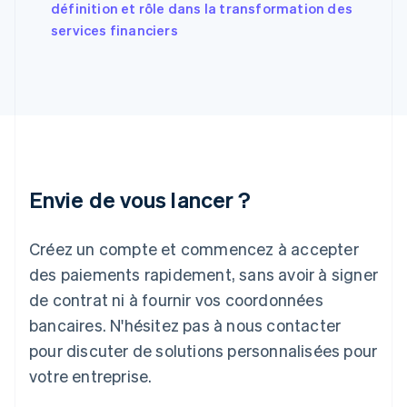
English
définition et rôle dans la transformation des
Grèce
services financiers
English
Hongrie
English
Inde
English
Irlande
English
Italie
Italiano
English
Envie de vous lancer ?
Japon
日本語
English
Créez un compte et commencez à accepter
Lettonie
English
des paiements rapidement, sans avoir à signer
Liechtenstein
de contrat ni à fournir vos coordonnées
Deutsch
English
Lituanie
bancaires. N'hésitez pas à nous contacter
English
pour discuter de solutions personnalisées pour
Luxembourg
votre entreprise.
Français
Deutsch
English
Malaisie