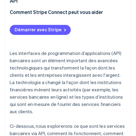
API
Paiements instantanés
Comment Stripe Connect peut vous aider
Accès élargi aux données
Démarrer avec Stripe
Automatisation et IA
Bacs à sable réglementaires
Les interfaces de programmation d’applications (API)
bancaires sont un élément important des avancées
technologiques qui transforment la façon dont les
clients et les entreprises interagissent avec l'argent.
La technologie a changé la façon dont les institutions
financières mènent leurs activités (par exemple, les
services bancaires en ligne) et les types d’institutions
qui sont en mesure de fournir des services financiers
aux clients.
Ci-dessous, nous explorerons ce que sont les services
bancaires via API, comment ils fonctionnent, comment