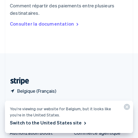
English
Comment répartir des paiements entre plusieurs
Singapour
destinataires.
English
简体中文
Slovaquie
Consulter la documentation
English
Slovénie
English
Italiano
Suède
Svenska
English
Suisse
Deutsch
Français
Italiano
English
Thaïlande
ไทย
English
Belgique (Français)
Produits et tarifs
Solutions
You’re viewing our website for Belgium, but it looks like
you’re in the United States.
Tarifs
Grandes entreprises
Switch to the United States site
Atlas
Start-up
Authorization Boost
Commerce agentique