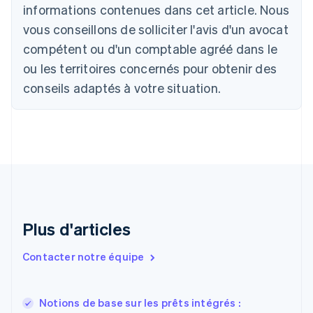
English
Français
informations contenues dans cet article. Nous
Chine continentale
vous conseillons de solliciter l'avis d'un avocat
简体中文
English
Chypre
compétent ou d'un comptable agréé dans le
English
ou les territoires concernés pour obtenir des
Croatie
conseils adaptés à votre situation.
English
Italiano
Danemark
English
Émirats arabes unis
English
Espagne
Español
English
Estonie
English
États-Unis
Plus d'articles
English
Español
简体中文
Finlande
Contacter notre équipe
English
Svenska
France
Français
English
Notions de base sur les prêts intégrés :
Gibraltar