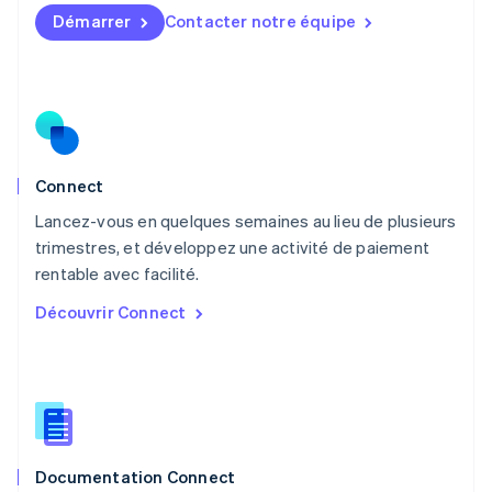
English
简体中文
Démarrer
Contacter notre équipe
Malte
English
Mexique
Español
English
Norvège
English
Nouvelle-Zélande
English
Connect
Pays-Bas
Lancez-vous en quelques semaines au lieu de plusieurs
Nederlands
English
trimestres, et développez une activité de paiement
Pologne
English
rentable avec facilité.
Portugal
Découvrir Connect
Português
English
R.A.S. de Hong Kong, Chine
English
简体中文
République tchèque
English
Roumanie
English
Documentation Connect
Royaume-Uni