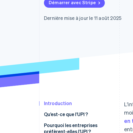
Authorization Boost
Démarrer avec Stripe
Acceptation optimisée
Link
Paiements accélérés
Dernière mise à jour le 11 août 2025
Financial Connections
Comptes financiers associés
Introduction
L’i
moi
Qu’est-ce que l’UPI ?
en 
Pourquoi les entreprises
ent
préfèrent-elles l’UPI ?