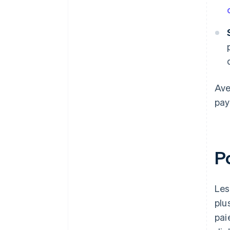
Ave
pay
Po
Les
plu
pai