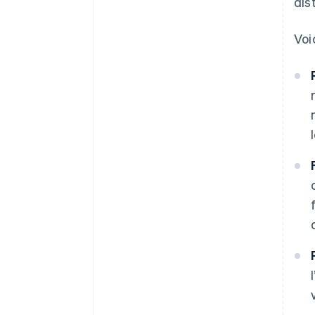
dis
Voi