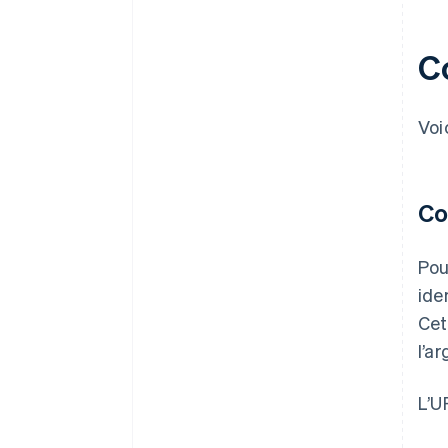
C
Voi
Co
Pou
ide
Cet
l’ar
L’U