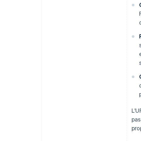
L’U
pas
pro