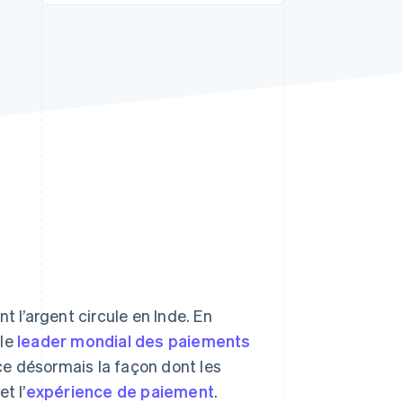
Stripe Sessions 2026
Découvrez comment
Stripe construit
l’infrastructure
économique de l’IA.
Regarder la vidéo
t l’argent circule en Inde. En
 le
leader mondial des paiements
ce désormais la façon dont les
t l’
expérience de paiement
.