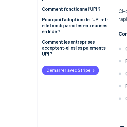
Comment fonctionne l’UPI ?
Ci-
rap
Comment envoyer et recevoir
Pourquoi l’adoption de l’UPI a-t-
des paiements
elle bondi parmi les entreprises
en Inde ?
Con
Délais de règlement
Soutien gouvernemental
Comment les entreprises
Interopérabilité
acceptent-elles les paiements
Nouvelle structure de coûts
UPI ?
Sécurité
Faibles exigences techniques
Paiements par QR code
Démarrer avec Stripe
Évolution des préférences des
Paiements app-to-app
clients
Demandes de paiement
Effets de réseau
Payment Links