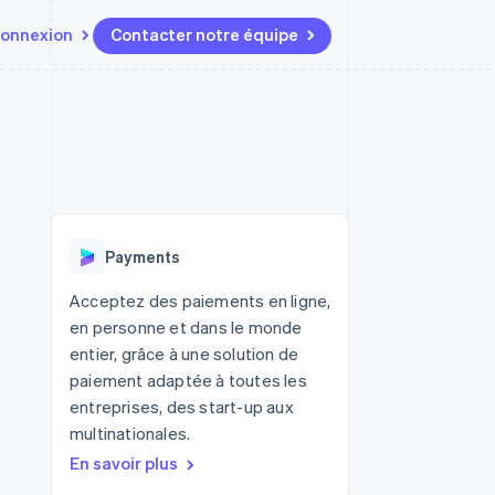
onnexion
Contacter notre équipe
Ressources
Écosystème
Contact
t marketplaces
Plus
Intégrations d'applications
Partenaires
Contacter notre équipe
Product roadmap
elle
Exemples de code
Stripe App Marketplace
Devenir partenaire
Découvrez les prochaines
r les
Blog des développeurs
évolutions
rs
État de l'API
 platforms
Radar
ciers intégrés
Payments
Prévention de la fraude
ratif
es et virtuelles
Atlas
Acceptez des paiements en ligne,
Constitution de start-up
en personne et dans le monde
Climate
entier, grâce à une solution de
Élimination du carbone
paiement adaptée à toutes les
Identity
entreprises, des start-up aux
Vérification de l'identité
multinationales.
En savoir plus