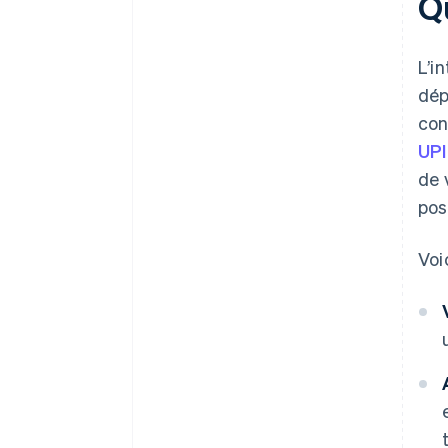
Qu
L’i
dép
con
UPI
de 
pos
Voi