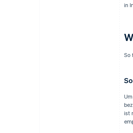
in I
W
So 
So
Um 
bez
ist
emp