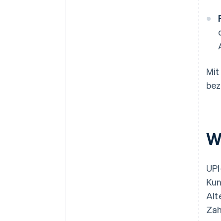
Mit
bez
W
UPI
Kun
Alt
Zah