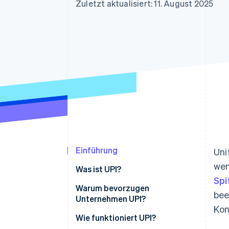
Optimierung der
Datensynchronisier
Zuletzt aktualisiert: 11. August 2025
Autorisierungsraten
Link
Beschleunigter Bezahlvorgang
Financial Connections
Verbundene Finanzdaten
Einführung
Uni
wen
Was ist UPI?
Spi
Warum bevorzugen
bee
Unternehmen UPI?
Kon
Wie funktioniert UPI?