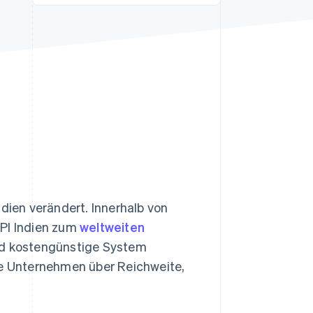
Stripe-Sessions 2026
Erfahren Sie, wie Stripe
Lösungen für die
Wirtschaftsinfrastruktur
für KI aufbaut.
Jetzt ansehen
ndien verändert. Innerhalb von
UPI Indien zum
weltweiten
und kostengünstige System
le Unternehmen über Reichweite,