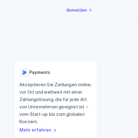
Anmelden
Ressourcen
Ecosystem
Kontakt
nd Marktplätze
Mehr
App-Integrationen
Partner
Sales-Team kontaktieren
Product roadmap
Code-Beispiele
Stripe App-Marktplatz
Partner werden
Ausblick
 Plattformen
Entwickler-Blog
eit
API-Status
Radar
Betrugsprävention
Payments
Atlas
onen
Start-up-Gründung
Akzeptieren Sie Zahlungen online,
vor Ort und weltweit mit einer
Climate
CO₂-Entnahme
Zahlungslösung, die für jede Art
von Unternehmen geeignet ist –
Identity
Online-Identitätsprüfung
vom Start-up bis zum globalen
Konzern.
Mehr erfahren