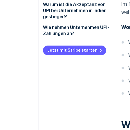
Im 
So senden und empfangen Sie
Warum ist die Akzeptanz von
Zahlungen
UPI bei Unternehmen in Indien
wel
gestiegen?
Dauer der Zahlungsabwicklung
Wor
Unterstützung durch die
Wie nehmen Unternehmen UPI-
Interoperabilität
Regierung
Zahlungen an?
Kostensenkung durch
Neue Kostenstruktur
QR-Code-Zahlungen
Sicherheitsmaßnahmen
Jetzt mit Stripe starten
Geringe technische
App-zu-App-Zahlungen
Anforderungen
Zahlungsanforderungen
Wandel der Kundenpräferenzen
Zahlungslinks
Netzwerkeffekte
W