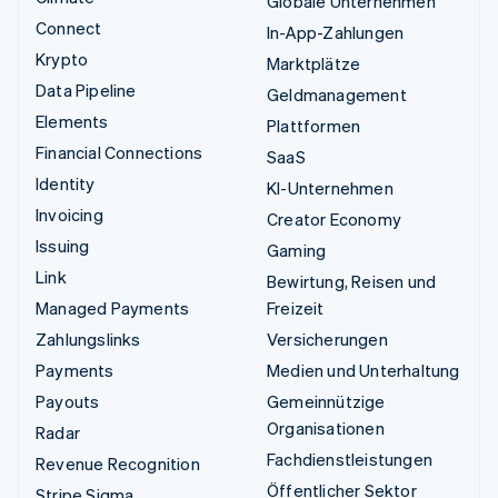
Globale Unternehmen
Connect
In-App-Zahlungen
Krypto
Marktplätze
Data Pipeline
Geldmanagement
Elements
Plattformen
Financial Connections
SaaS
Identity
KI-Unternehmen
Invoicing
Creator Economy
Issuing
Gaming
Link
Bewirtung, Reisen und
Managed Payments
Freizeit
Zahlungslinks
Versicherungen
Payments
Medien und Unterhaltung
Payouts
Gemeinnützige
Organisationen
Radar
Fachdienstleistungen
Revenue Recognition
Öffentlicher Sektor
Stripe Sigma