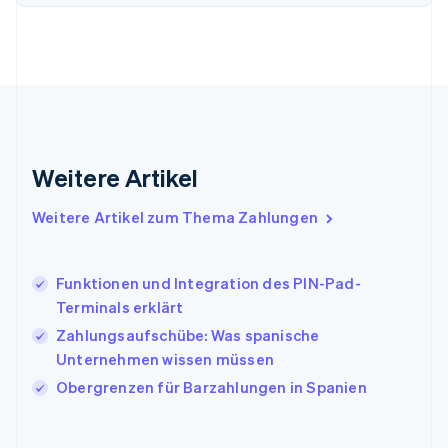
Gibraltar
English
Griechenland
English
Indien
English
Irland
English
Italien
Weitere Artikel
Italiano
English
Japan
Weitere Artikel zum Thema Zahlungen
日本語
English
Kanada
English
Français
Funktionen und Integration des PIN-Pad-
Kroatien
Terminals erklärt
English
Italiano
Lettland
Zahlungsaufschübe: Was spanische
English
Unternehmen wissen müssen
Liechtenstein
Obergrenzen für Barzahlungen in Spanien
Deutsch
English
Litauen
English