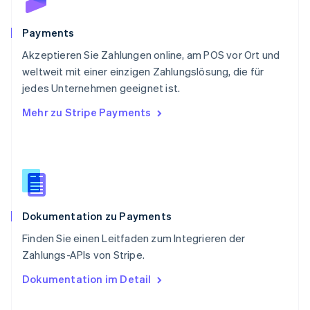
Schweden
Svenska
English
Schweiz
Payments
Deutsch
Français
Italiano
English
Akzeptieren Sie Zahlungen online, am POS vor Ort und
Singapur
English
简体中文
weltweit mit einer einzigen Zahlungslösung, die für
Slowakei
jedes Unternehmen geeignet ist.
English
Mehr zu Stripe Payments
Slowenien
English
Italiano
Sonderverwaltungsregion Hongkong,
China
English
简体中文
Spanien
Español
English
Dokumentation zu Payments
Thailand
ไทย
English
Finden Sie einen Leitfaden zum Integrieren der
Tschechische Republik
Zahlungs-APIs von Stripe.
English
Ungarn
Dokumentation im Detail
English
Vereinigte Arabische Emirate