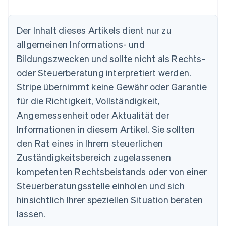
Australien
Der Inhalt dieses Artikels dient nur zu
English
allgemeinen Informations- und
Belgien
Nederlands
Français
Deutsch
English
Bildungszwecken und sollte nicht als Rechts-
Brasilien
oder Steuerberatung interpretiert werden.
Português
English
Bulgarien
Stripe übernimmt keine Gewähr oder Garantie
English
für die Richtigkeit, Vollständigkeit,
Dänemark
Angemessenheit oder Aktualität der
English
Deutschland
Informationen in diesem Artikel. Sie sollten
Deutsch
English
den Rat eines in Ihrem steuerlichen
Estland
Zuständigkeitsbereich zugelassenen
English
Festlandchina
kompetenten Rechtsbeistands oder von einer
简体中文
English
Steuerberatungsstelle einholen und sich
Finnland
English
Svenska
hinsichtlich Ihrer speziellen Situation beraten
Frankreich
lassen.
Français
English