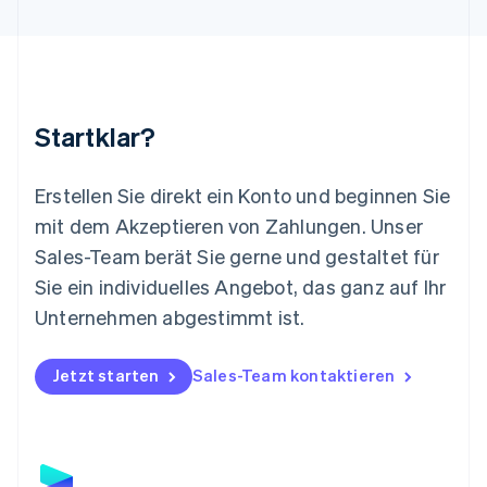
Luxemburg
Français
Deutsch
English
Malaysia
English
简体中文
Malta
English
Startklar?
Mexiko
Español
English
Neuseeland
Erstellen Sie direkt ein Konto und beginnen Sie
English
mit dem Akzeptieren von Zahlungen. Unser
Niederlande
Nederlands
English
Sales-Team berät Sie gerne und gestaltet für
Norwegen
Sie ein individuelles Angebot, das ganz auf Ihr
English
Österreich
Unternehmen abgestimmt ist.
Deutsch
English
Polen
Jetzt starten
Sales-Team kontaktieren
English
Portugal
Português
English
Rumänien
English