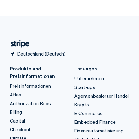
English
Vereinigte Staaten
English
Español
简体中文
Vereinigtes Königreich
English
Zypern
English
Deutschland (Deutsch)
Produkte und
Lösungen
Preisinformationen
Unternehmen
Preisinformationen
Start-ups
Atlas
Agentenbasierter Handel
Authorization Boost
Krypto
Billing
E-Commerce
Capital
Embedded Finance
Checkout
Finanzautomatisierung
Climate